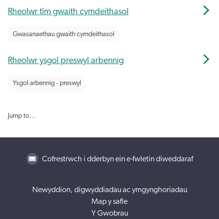
Rheolwr tîm gwaith cymdeithasol
Gwasanaethau gwaith cymdeithasol
Rheolwr ysgol preswyl arbennig
Ysgol arbennig - preswyl
Jump to…
Cofrestrwch i dderbyn ein e-fwletin diweddaraf
Newyddion, digwyddiadau ac ymgynghoriadau
Map y safle
Y Gwobrau