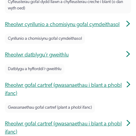
Cyfleusterau gofal dydd llawn a chyfleusterau creche i blant (o dan
wyth oed)
Rheolwr cynllunio a chomisiynu gofal cymdeithasol
Cynllunio a chomisiynu gofal cymdeithasol
Rheolwr datblygu’r gweithlu
Datblygu a hyfforddi’r gweithlu
Rheolwr gofal cartref (gwasanaethau i blant a phobl
ifanc)
Gwasanaethau gofal cartref (plant a phobl ifanc)
Rheolwr gofal cartref (gwasanaethau i blant a phobl
ifanc)