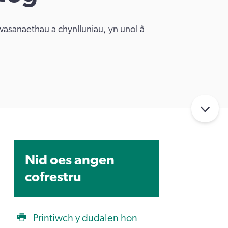
wasanaethau a chynlluniau, yn unol â
Nid oes angen
cofrestru
Printiwch y dudalen hon