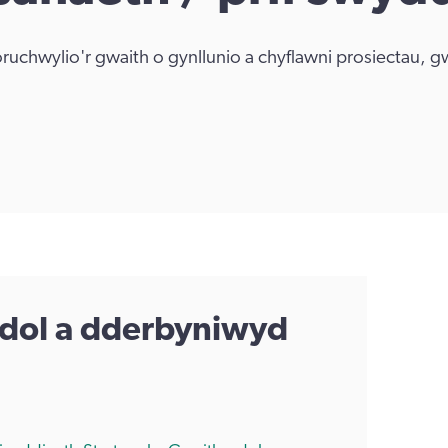
ruchwylio'r gwaith o gynllunio a chyflawni prosiectau, g
dol a dderbyniwyd