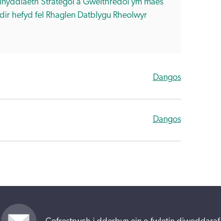
inyddiaeth Strategol a Gweithredol ym maes
ir hefyd fel Rhaglen Datblygu Rheolwyr
Dangos
Dangos