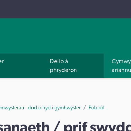
er
Delio â
Cymwys
phryderon
ariann
ymwysterau - dod o hyd i gymhwyster
Pob rôl
anaeth / prif swyd