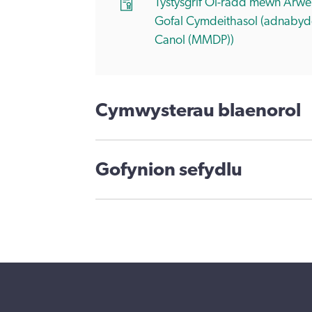
Tystysgrif Ôl-radd mewn Arwe
Gofal Cymdeithasol (adnabydd
Canol (MMDP))
Cymwysterau blaenorol
Gofynion sefydlu