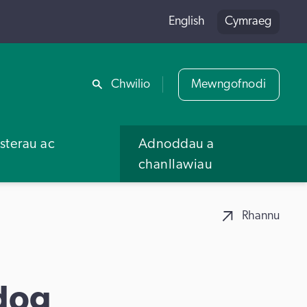
English
Cymraeg
Rhannu
Chwilio
Mewngofnodi
terau ac
Adnoddau a
u
chanllawiau
Rhannu
dog