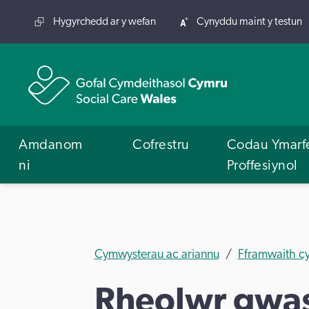
Hygyrchedd ar y wefan
Cynyddu maint y testun
Amdanom
Cofrestru
Codau Ymarf
ni
Proffesiynol
Cymwysterau ac ariannu
Fframwaith c
Rheolwr gwas