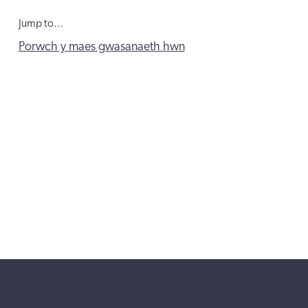
Jump to…
Porwch y maes gwasanaeth hwn