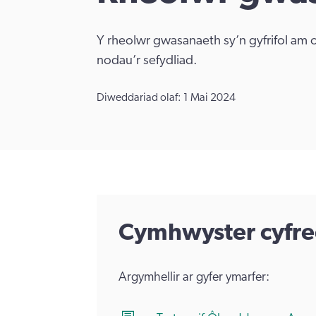
Y rheolwr gwasanaeth sy’n gyfrifol am o
nodau’r sefydliad.
Diweddariad olaf: 1 Mai 2024
Cymhwyster cyfre
Argymhellir ar gyfer ymarfer: