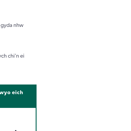
d gyda nhw
ch chi’n ei
dwyo eich