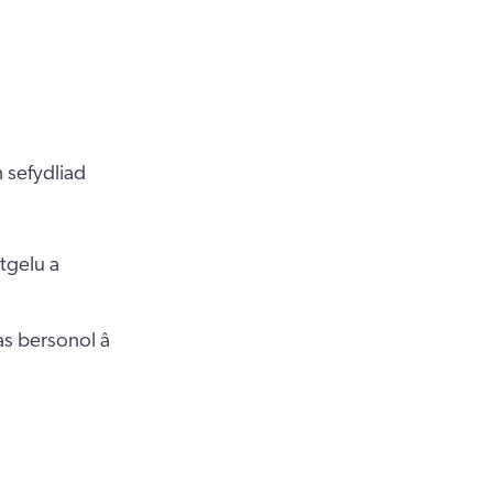
 sefydliad
tgelu a
as bersonol â