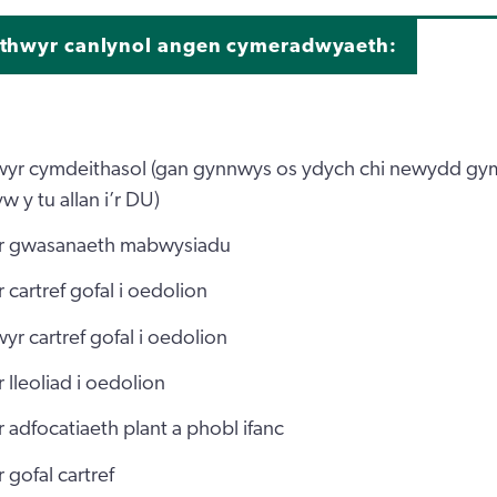
thwyr canlynol angen cymeradwyaeth:
wyr cymdeithasol (gan gynnwys os ydych chi newydd g
w y tu allan i’r DU)
r gwasanaeth mabwysiadu
 cartref gofal i oedolion
yr cartref gofal i oedolion
 lleoliad i oedolion
 adfocatiaeth plant a phobl ifanc
 gofal cartref