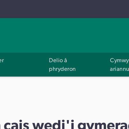
er
Delio â
Cymwys
phryderon
ariann
ch cais wedi'i gyme