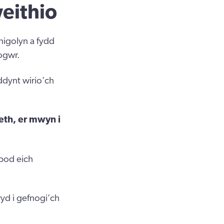
eithio
nigolyn a fydd
ogwr.
ddynt wirio’ch
eth, er mwyn i
 bod eich
.
yd i gefnogi’ch