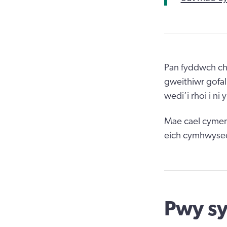
Pan fyddwch chi
gweithiwr gofa
wedi’i rhoi i ni
Mae cael cymer
eich cymhwysed
Pwy s