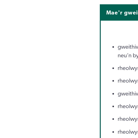
Mae'r gwei
gweithi
neu’n by
rheolwy
rheolwyr
gweithiw
rheolwyr
rheolwyr
rheolwyr