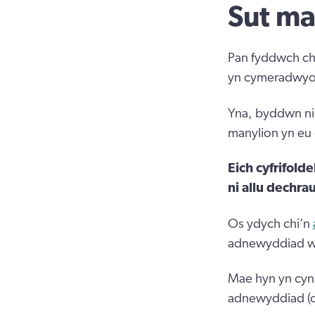
Sut m
Pan fyddwch chi
yn cymeradwyo’c
Yna, byddwn ni'
manylion yn eu 
Eich cyfrifol
ni allu dechr
Os ydych chi’n
adnewyddiad we
Mae hyn yn cy
adnewyddiad (o