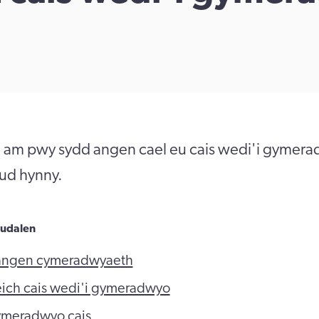
m pwy sydd angen cael eu cais wedi'i gymerad
eud hynny.
udalen
angen cymeradwyaeth
 eich cais wedi'i gymeradwyo
ymeradwyo cais