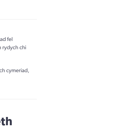
ad fel
 rydych chi
ch cymeriad,
th