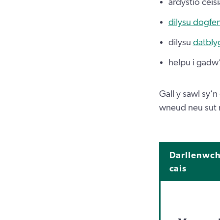
ardystio ceis
dilysu dogfe
dilysu
datbly
helpu i gadw’
Gall y sawl sy’
wneud neu sut r
Darllenwch
cais