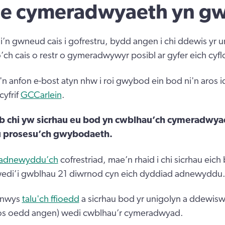
ae cymeradwyaeth yn gw
’n gwneud cais i gofrestru, bydd angen i chi ddewis yr u
h cais o restr o gymeradwywyr posibl ar gyfer eich cyfl
n anfon e-bost atyn nhw i roi gwybod ein bod ni'n aros i
cyfrif
GCCarlein
.
deb chi yw sicrhau eu bod yn cwblhau’ch cymeradwya
au prosesu’ch gwybodaeth.
adnewyddu’ch
cofrestriad, mae’n rhaid i chi sicrhau eich
di’i gwblhau 21 diwrnod cyn eich dyddiad adnewyddu
nnwys
talu'ch ffioedd
a sicrhau bod yr unigolyn a ddewisw
s oedd angen) wedi cwblhau’r cymeradwyad.