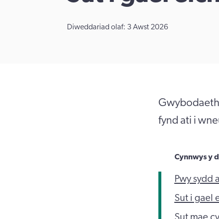
Diweddariad olaf: 3 Awst 2026
Gwybodaeth a
fynd ati i wn
Cynnwys y d
Pwy sydd 
Sut i gael
Sut mae c