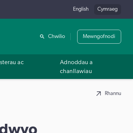
English
Cymraeg
Rhannu
Chwilio
Mewngofnodi
terau ac
Adnoddau a
u
chanllawiau
Rhannu
radwyo