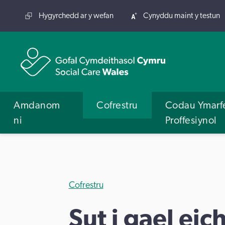
Hygyrchedd ar y wefan
Cynyddu maint y testun
Amdanom
Cofrestru
Codau Ymarf
ni
Proffesiynol
Cofrestru
Sut i gael ei