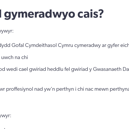
l gymeradwyo cais?
wywyr:
odydd Gofal Cymdeithasol Cymru cymeradwy ar gyfer eich
 uwch na chi
 fod wedi cael gwiriad heddlu fel gwiriad y Gwasanaeth Da
wr proffesiynol nad yw’n perthyn i chi nac mewn perthyn
ywyr: