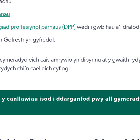
iadau
nnau
giad proffesiynol parhaus (DPP)
wedi'i gwblhau a'i drafo
r Gofrestr yn gyfredol.
n cymeradyo eich cais amrywio yn dibynnu at y gwaith rydy
ydych chi’n cael eich cyflogi.
 y canllawiau isod i ddarganfod pwy all gymera