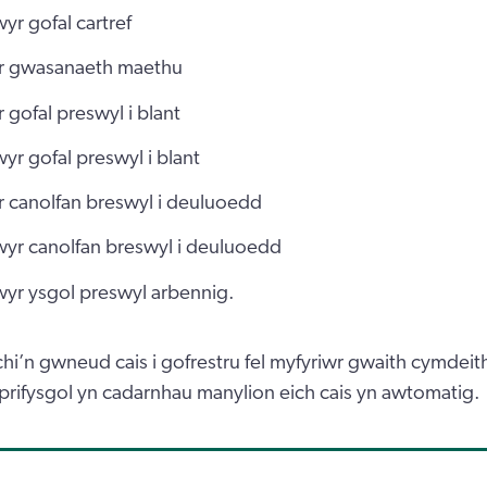
yr gofal cartref
r gwasanaeth maethu
 gofal preswyl i blant
yr gofal preswyl i blant
 canolfan breswyl i deuluoedd
wyr canolfan breswyl i deuluoedd
yr ysgol preswyl arbennig.
hi’n gwneud cais i gofrestru fel myfyriwr gwaith cymdeit
prifysgol yn cadarnhau manylion eich cais yn awtomatig.