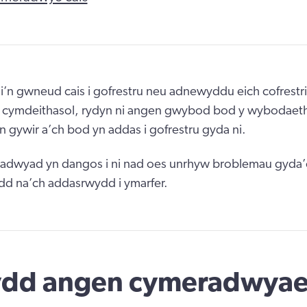
’n gwneud cais i gofrestru neu adnewyddu eich cofrestri
l cymdeithasol, rydyn ni angen gwybod bod y wybodaeth
 yn gywir a’ch bod yn addas i gofrestru gyda ni.
adwyad yn dangos i ni nad oes unrhyw broblemau gyda’
d na’ch addasrwydd i ymarfer.
ydd angen cymeradwyae