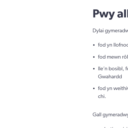
Pwy al
Dylai gymerad
fod yn llofn
fod mewn rôl
lle’n bosibl,
Gwahardd
fod yn weithi
chi.
Gall gymeradw