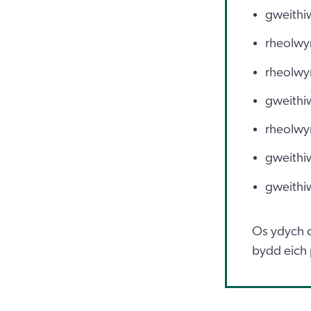
gweithiw
rheolwy
rheolwyr
gweithiw
rheolwyr
gweithi
gweithiw
Os ydych c
bydd eich 