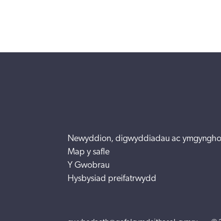
Newyddion, digwyddiadau ac ymgyngho
Map y safle
Y Gwobrau
Hysbysiad preifatrwydd