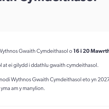
Wythnos Gwaith Cymdeithasol o
16 i 20 Mawrt
 at ei gilydd i ddathlu gwaith cymdeithasol.
nodi Wythnos Gwaith Cymdeithasol eto yn 202
n yma am y manylion.