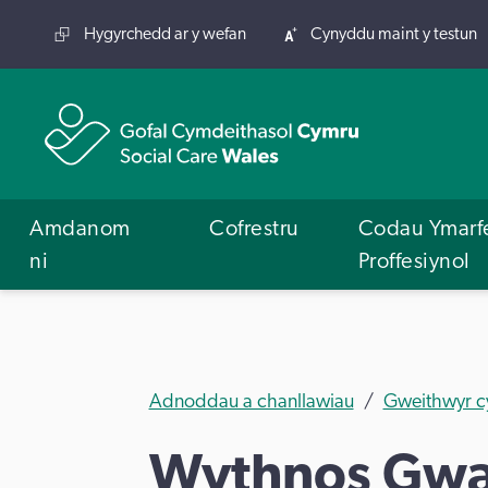
Hygyrchedd ar y wefan
Cynyddu maint y testun
Amdanom
Cofrestru
Codau Ymarf
ni
Proffesiynol
Adnoddau a chanllawiau
Gweithwyr c
Wythnos Gwa