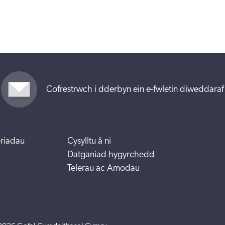
Cofrestrwch i dderbyn ein e-fwletin diweddaraf
riadau
Cysylltu â ni
Datganiad hygyrchedd
Telerau ac Amodau