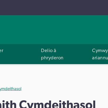
er
Delio â
Cymwys
phryderon
ariann
ymdeithasol
ith Cymdeithasol