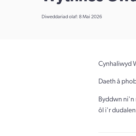
Diweddariad olaf: 8 Mai 2026
Cynhaliwyd 
Daeth â phobl
Byddwn ni'n 
ôl i'r dudale