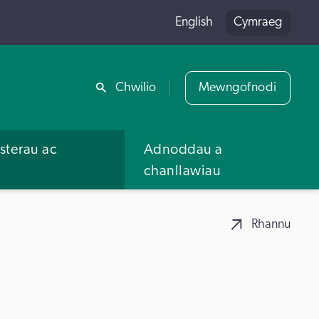
English
Cymraeg
Rhannu
Chwilio
Mewngofnodi
terau ac
Adnoddau a
u
chanllawiau
Rhannu