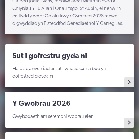
Cafodd Jodie Evans, rheolwr ardal Meithrinfeydd a
Chlybiau Y Tu Allan i Oriau Ysgol St Aubin, ei henwi'n
enillydd y wobr Gofalu trwy’r Gymraeg 2026 mewn
digwyddiad yn Eisteddfod Genedlaethol Y Garreg Las.
Sut i gofrestru gyda ni
Help ac arweiniad ar sut i wneud cais a bod yn
gofrestredig gyda ni
Y Gwobrau 2026
Gwybodaeth am seremoni wobrau eleni