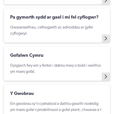
Pa gymorth sydd ar gael i mi fel cyflogwr?
Gwasanaethau, cefnogaeth ac adnoddau ar gyfer
cyflogwyr.
Gofalwn Cymru
Dysgwch fwy am y fenter i ddenu mwy o bobl i weithio
ym maes gofal.
Y Gwobrau
Ein gwobrau sy’n cydnabod a dathlu gwaith nodedig
ym maes gofal cymdeithasol a gofal plant, chwarae a’r