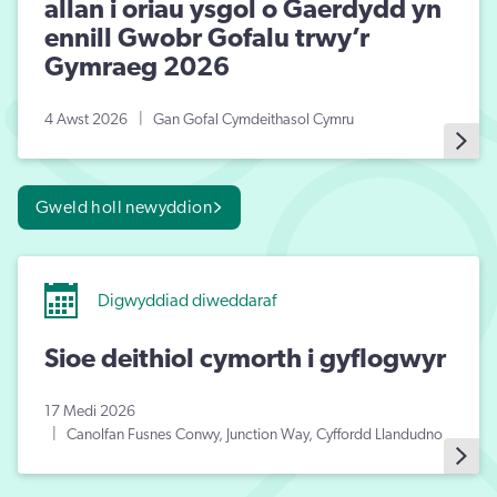
allan i oriau ysgol o Gaerdydd yn
ennill Gwobr Gofalu trwy’r
Gymraeg 2026
4 Awst 2026
Gan Gofal Cymdeithasol Cymru
Gweld holl newyddion
Digwyddiad diweddaraf
Sioe deithiol cymorth i gyflogwyr
17 Medi 2026
Canolfan Fusnes Conwy, Junction Way, Cyffordd Llandudno