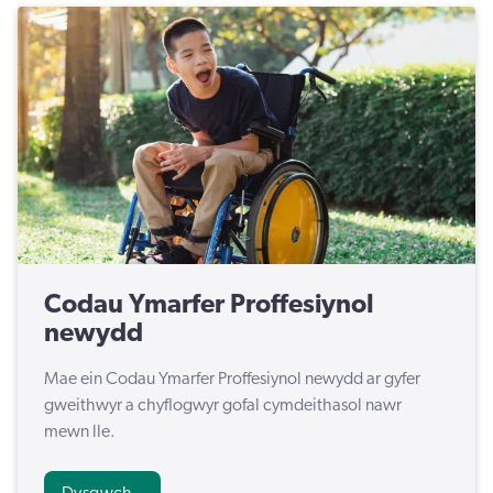
Codau Ymarfer Proffesiynol
newydd
Mae ein Codau Ymarfer Proffesiynol newydd ar gyfer
gweithwyr a chyflogwyr gofal cymdeithasol nawr
mewn lle.
Dysgwch