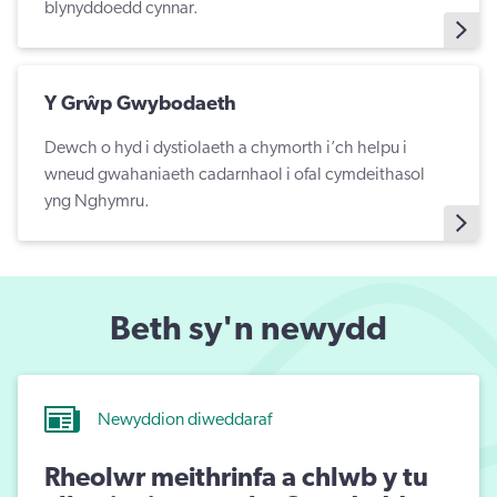
blynyddoedd cynnar.
Y Grŵp Gwybodaeth
Dewch o hyd i dystiolaeth a chymorth i’ch helpu i
wneud gwahaniaeth cadarnhaol i ofal cymdeithasol
yng Nghymru.
Beth sy'n newydd
Newyddion diweddaraf
Rheolwr meithrinfa a chlwb y tu