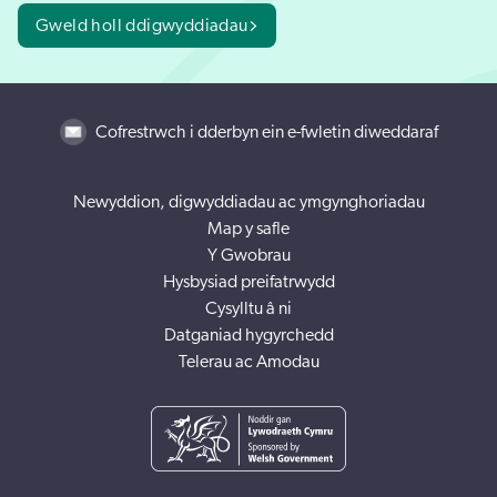
Gweld holl ddigwyddiadau
Cofrestrwch i dderbyn ein e-fwletin diweddaraf
Newyddion, digwyddiadau ac ymgynghoriadau
Map y safle
Y Gwobrau
Hysbysiad preifatrwydd
Cysylltu â ni
Datganiad hygyrchedd
Telerau ac Amodau