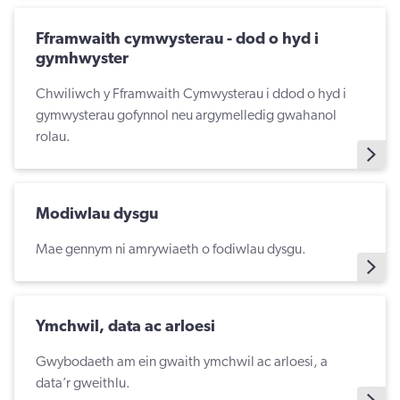
Fframwaith cymwysterau - dod o hyd i
gymhwyster
Chwiliwch y Fframwaith Cymwysterau i ddod o hyd i
gymwysterau gofynnol neu argymelledig gwahanol
rolau.
Modiwlau dysgu
Mae gennym ni amrywiaeth o fodiwlau dysgu.
Ymchwil, data ac arloesi
Gwybodaeth am ein gwaith ymchwil ac arloesi, a
data’r gweithlu.