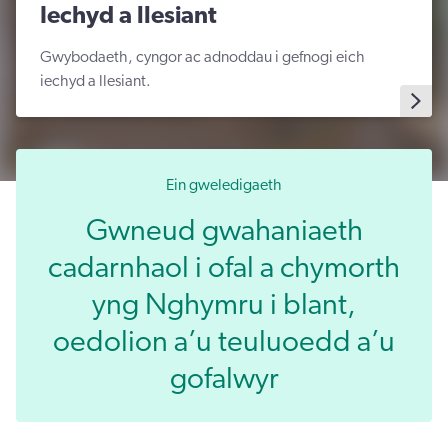
Iechyd a llesiant
Gwybodaeth, cyngor ac adnoddau i gefnogi eich
iechyd a llesiant.
Ein gweledigaeth
Gwneud gwahaniaeth
cadarnhaol i ofal a chymorth
yng Nghymru i blant,
oedolion a’u teuluoedd a’u
gofalwyr