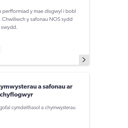
perfformiad y mae disgwyl i bobl
h. Chwiliwch y safonau NOS sydd
l swydd.
ymwysterau a safonau ar
 chyflogwyr
 gofal cymdeithasol a chymwysterau