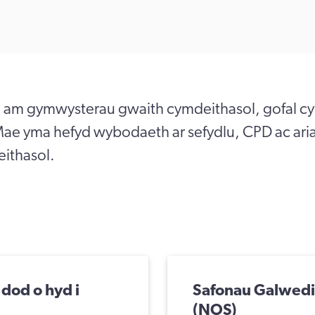
m gymwysterau gwaith cymdeithasol, gofal cy
 Mae yma hefyd wybodaeth ar sefydlu, CPD ac ar
ithasol.
dod o hyd i
Safonau Galwedi
(NOS)