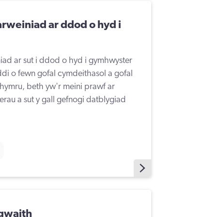
weiniad ar ddod o hyd i
ad ar sut i ddod o hyd i gymhwyster
di o fewn gofal cymdeithasol a gofal
hymru, beth yw'r meini prawf ar
rau a sut y gall gefnogi datblygiad
 gwaith