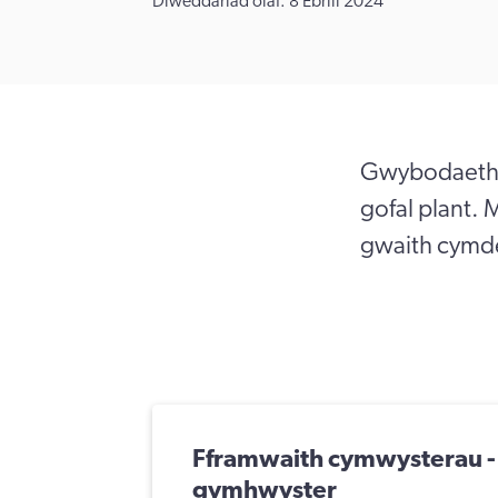
Diweddariad olaf: 8 Ebrill 2024
Gwybodaeth a
gofal plant.
gwaith cymde
Fframwaith cymwysterau - 
gymhwyster