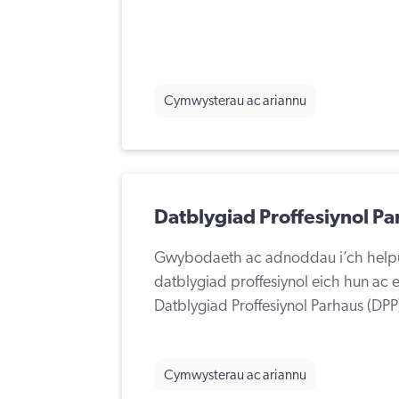
Cymwysterau ac ariannu
Datblygiad Proffesiynol Pa
Gwybodaeth ac adnoddau i’ch helpu 
datblygiad proffesiynol eich hun ac er
Datblygiad Proffesiynol Parhaus (DPP
Cymwysterau ac ariannu