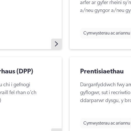
arfer ar gyfer rheini 
a/neu gyngor a/neu gym
Cymwysterau ac ariannu
rhaus (DPP)
Prentisiaethau
chi i gefnogi
Darganfyddwch fwy am s
aill fel rhan o’ch
gyflogwr, sut i recriwti
)
ddarparwr dysgu, y bro
Cymwysterau ac ariannu