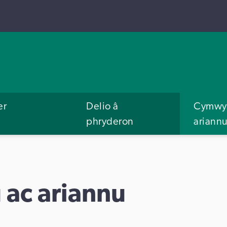
er
Delio â
Cymwys
phryderon
ariann
ac ariannu