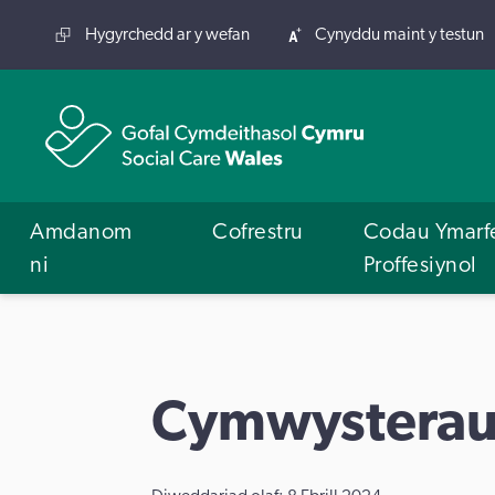
Hygyrchedd ar y wefan
Cynyddu maint y testun
Amdanom
Cofrestru
Codau Ymarf
ni
Proffesiynol
Cymwysterau 