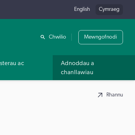
English
Cymraeg
Rhannu
Chwilio
Mewngofnodi
terau ac
Adnoddau a
u
chanllawiau
Rhannu