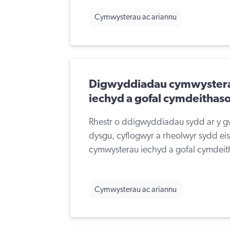
Cymwysterau ac ariannu
Digwyddiadau cymwystera
iechyd a gofal cymdeithaso
Rhestr o ddigwyddiadau sydd ar y gw
dysgu, cyflogwyr a rheolwyr sydd eis
cymwysterau iechyd a gofal cymdeit
Cymwysterau ac ariannu