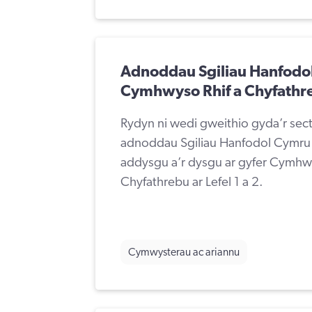
Adnoddau Sgiliau Hanfodol
Cymhwyso Rhif a Chyfathreb
Rydyn ni wedi gweithio gyda’r sect
adnoddau Sgiliau Hanfodol Cymru 
addysgu a’r dysgu ar gyfer Cymhwy
Chyfathrebu ar Lefel 1 a 2.
Cymwysterau ac ariannu