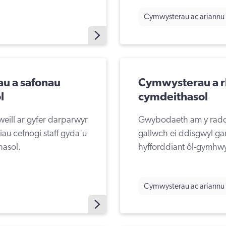
Cymwysterau ac ariannu
u a safonau
Cymwysterau a r
l
cymdeithasol
eill ar gyfer darparwyr
Gwybodaeth am y radd 
iau cefnogi staff gyda'u
gallwch ei ddisgwyl gan
hasol.
hyfforddiant ôl-gymhw
Cymwysterau ac ariannu