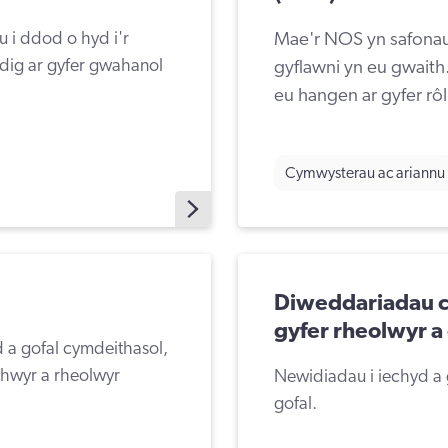
 i ddod o hyd i'r
Mae'r NOS yn safonau 
dig ar gyfer gwahanol
gyflawni yn eu gwait
eu hangen ar gyfer rô
Cymwysterau ac ariannu
Diweddariadau c
gyfer rheolwyr a
d a gofal cymdeithasol,
thwyr a rheolwyr
Newidiadau i iechyd a
gofal.