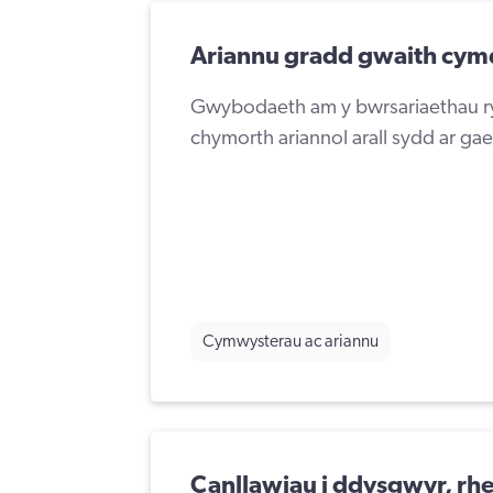
Ariannu gradd gwaith cym
Gwybodaeth am y bwrsariaethau ry
chymorth ariannol arall sydd ar gae
Cymwysterau ac ariannu
Canllawiau i ddysgwyr, rh