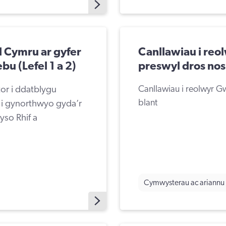
 Cymru ar gyfer
Canllawiau i reo
u (Lefel 1 a 2)
preswyl dros nos 
or i ddatblygu
Canllawiau i reolwyr Gw
blant
i gynorthwyo gyda’r
so Rhif a
Cymwysterau ac ariannu