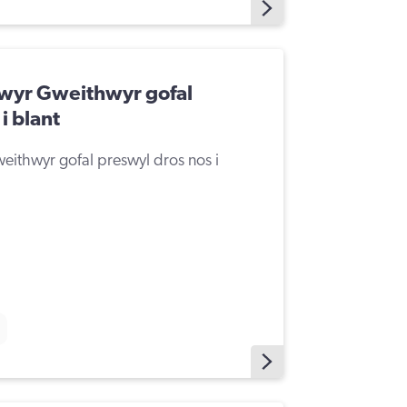
lwyr Gweithwyr gofal
i blant
eithwyr gofal preswyl dros nos i