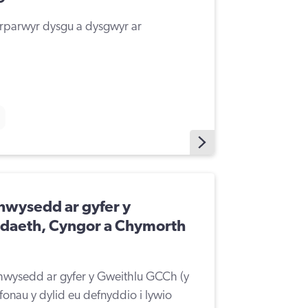
arparwyr dysgu a dysgwyr ar
wysedd ar gyfer y
daeth, Cyngor a Chymorth
wysedd ar gyfer y Gweithlu GCCh (y
afonau y dylid eu defnyddio i lywio