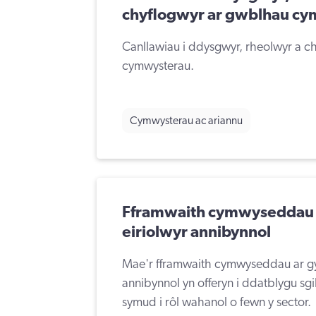
chyflogwyr ar gwblhau c
Canllawiau i ddysgwyr, rheolwyr a c
cymwysterau.
Cymwysterau ac ariannu
Fframwaith cymwyseddau 
eiriolwyr annibynnol
Mae'r fframwaith cymwyseddau ar gyf
annibynnol yn offeryn i ddatblygu sgi
symud i rôl wahanol o fewn y sector.