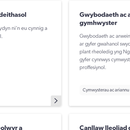
deithasol
Gwybodaeth ac ar
gymhwyster
dyn ni'n eu cynnig a
l.
Gwybodaeth ac arweini
ar gyfer gwahanol swyd
plant rheoledig yng Ng
gyfer cynnwys cymwyste
proffesiynol.
Cymwysterau ac ariannu
eolwyr a
Canllaw lleoliad