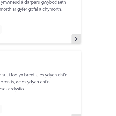
sy’n ymwneud â darparu gwybodaeth
orth ar gyfer gofal a chymorth.
ut i fod yn brentis, os ydych chi’n
o prentis, ac os ydych chi’n
ses ardystio.