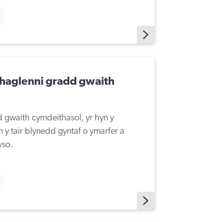
haglenni gradd gwaith
gwaith cymdeithasol, yr hyn y
 y tair blynedd gyntaf o ymarfer a
yso.