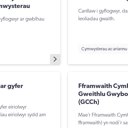
ymwysterau
Canllaw i gyflogwyr, d
leoliadau gwaith.
hyflogwyr ar gwblhau
Cymwysterau ac ariannu
ar gyfer
Fframwaith Cymh
Gweithlu Gwybo
(GCCh)
er eiriolwyr
liau eiriolwyr sydd am
Mae’r Fframwaith Cymh
fframwaith) yn nodi’r s