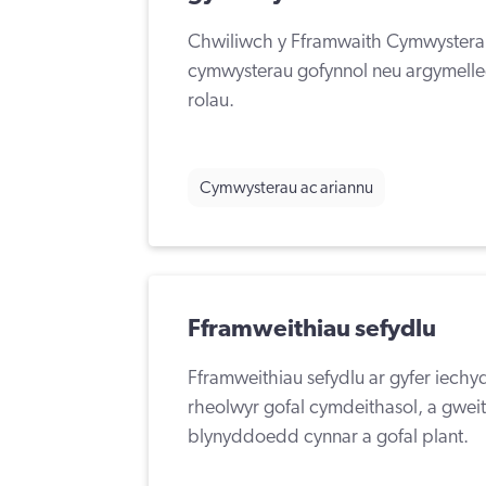
Chwiliwch y Fframwaith Cymwysterau
cymwysterau gofynnol neu argymelle
rolau.
Cymwysterau ac ariannu
Fframweithiau sefydlu
Fframweithiau sefydlu ar gyfer iechy
rheolwyr gofal cymdeithasol, a gwei
blynyddoedd cynnar a gofal plant.