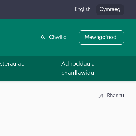
English
Cymraeg
Rhannu
Chwilio
Mewngofnodi
terau ac
Adnoddau a
u
chanllawiau
Rhannu