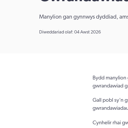
Manylion gan gynnwys dyddiad, amse
Diweddariad olaf: 04 Awst 2026
Bydd manylion 
gwrandawiad ga
Gall pobl sy'n 
gwrandawiadau 
Cynhelir rhai gw