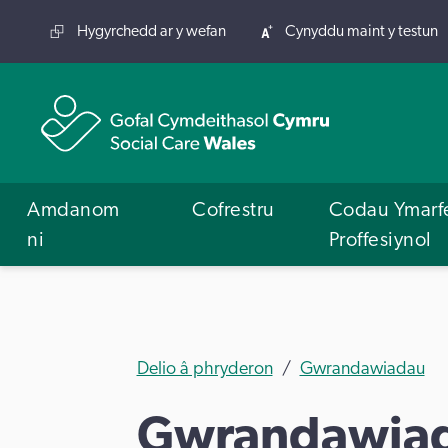
Hygyrchedd ar y wefan
Cynyddu maint y testun
Amdanom
Cofrestru
Codau Ymarf
ni
Proffesiynol
Delio â phryderon
Gwrandawiadau
Gwrandawiad