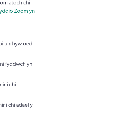
oom atoch chi
yddio Zoom yn
oi unrhyw oedi
 ni fyddwch yn
r i chi
 i chi adael y