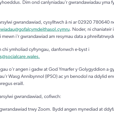
yhoeddus. Dim ond canlyniadau'r gwrandawiadau yma fy
arsylwi gwrandawiad, cysylltwch â ni ar 02920 780640 n
wiadau@gofalcymdeithasol.cymru
. Noder, ni chaniateir 
 i mewn i'r gwrandawiad am resymau data a phreifatrwyd
 chi ymholiad cyfryngau, danfonwch e-byst i
@socialcare.wales.
ryngau o’r angen i gadw at God Ymarfer y Golygyddion a
au’r Wasg Annibynnol (IPSO) ac yn benodol na ddylid enw
regus eraill.
arsylwi gwrandawiad, cofiwch:
 gwrandawiad trwy Zoom. Bydd angen mynediad at ddyfa