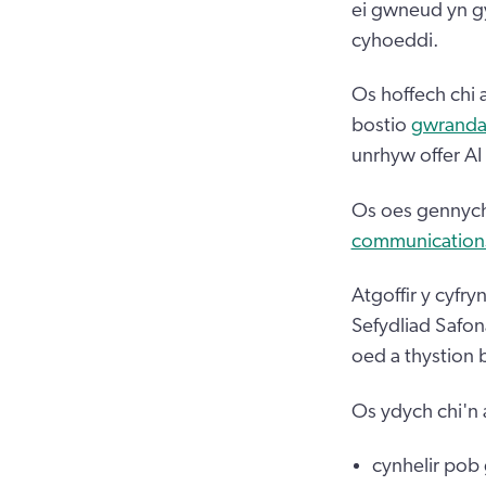
ei gwneud yn g
cyhoeddi.
Os hoffech chi 
bostio
gwranda
unrhyw offer AI
Os oes gennych
communications
Atgoffir y cyf
Sefydliad Safon
oed a thystion b
Os ydych chi'n 
cynhelir pob