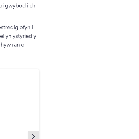
oi gwybod i chi
tredig ofyn i
l yn ystyried y
rhyw ran o