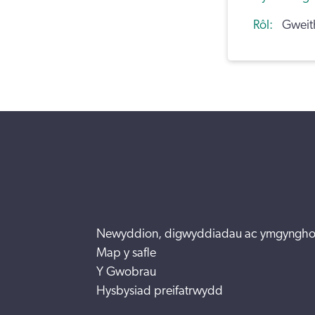
Rôl
Gweith
Newyddion, digwyddiadau ac ymgyngho
Map y safle
Y Gwobrau
Hysbysiad preifatrwydd