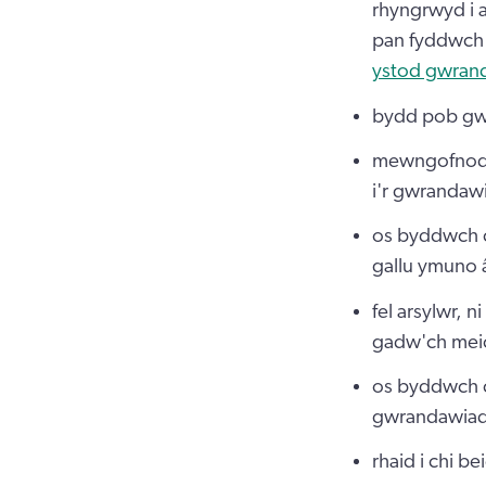
rhyngrwyd i 
pan fyddwch 
ystod gwran
bydd pob gw
mewngofnodwc
i'r gwrandaw
os byddwch c
gallu ymuno 
fel arsylwr, 
gadw'ch meic
os byddwch ch
gwrandawia
rhaid i chi b