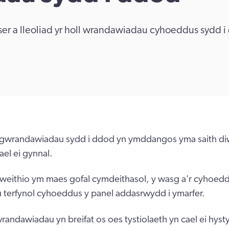
r a lleoliad yr holl wrandawiadau cyhoeddus sydd i
gwrandawiadau sydd i ddod yn ymddangos yma saith diw
el ei gynnal.
gweithio ym maes gofal cymdeithasol, y wasg a'r cyhoedd
terfynol cyhoeddus y panel addasrwydd i ymarfer.
randawiadau yn breifat os oes tystiolaeth yn cael ei hyst