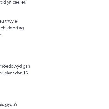
dd yn cael eu
eu trwy e-
i chi ddod ag
d.
 gyhoeddwyd gan
i plant dan 16
is gyda'r