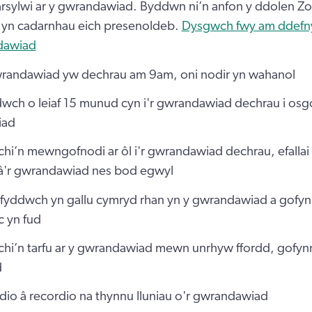
arsylwi ar y gwrandawiad. Byddwn ni’n anfon y ddolen Z
yn cadarnhau eich presenoldeb.
Dysgwch fwy am ddefn
dawiad
randawiad yw dechrau am 9am, oni nodir yn wahanol
h o leiaf 15 munud cyn i'r gwrandawiad dechrau i osg
iad
hi’n mewngofnodi ar ôl i'r gwrandawiad dechrau, efallai
â'r gwrandawiad nes bod egwyl
ni fyddwch yn gallu cymryd rhan yn y gwrandawiad a gofynni
 yn fud
i’n tarfu ar y gwrandawiad mewn unrhyw ffordd, gofynnir
d
eidio â recordio na thynnu lluniau o'r gwrandawiad