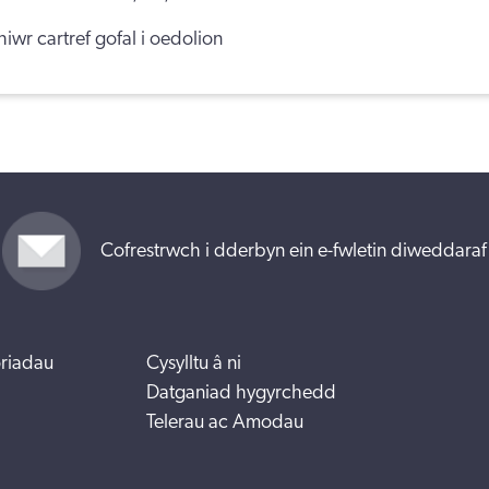
iwr cartref gofal i oedolion
Cofrestrwch i dderbyn ein e-fwletin diweddaraf
riadau
Cysylltu â ni
Datganiad hygyrchedd
Telerau ac Amodau