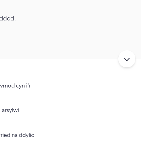
 ddod.
rnod cyn i'r
 arsylwi
yried na ddylid