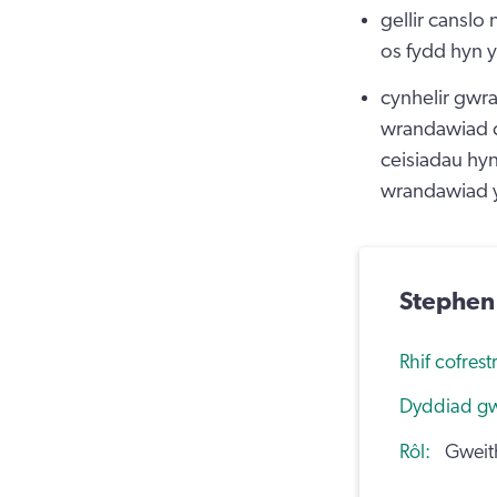
gellir canslo
os fydd hyn 
cynhelir gwr
wrandawiad cy
ceisiadau hy
wrandawiad yn
Stephen
Rhif cofrest
Dyddiad g
Rôl
Gweith