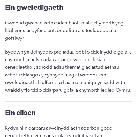
Ein gweledigaeth
Gwneud gwahaniaeth cadarnhaol i ofal a chymorth yng
Nghymru ar gyfer plant, oedolion a'u teuluoedd a'u
gofalwyr.
Byddwn yn defnyddio profiadau pobl o ddefnyddio gofal a
chymorth, canlyniadau a dangosyddion llesiant
cenedlaethol, adroddiadau thematig ac astudiaethau
achos i ddangos y cynnydd tuag at wireddu ein
gweledigaeth. Hoffem sicrhau mai'r unigolyn sydd wrth
wraidd y ffordd o ddarparu gofal a chymorth ledled Cymru.
Ein diben
Rydyn ni'n darparu arweinyddiaeth ac arbenigedd
cenedlaethol ym maes gofal cymdeithasol a'r