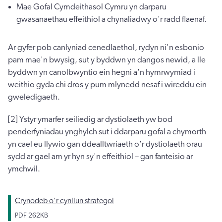
Mae Gofal Cymdeithasol Cymru yn darparu
gwasanaethau effeithiol a chynaliadwy o'r radd flaenaf.
Ar gyfer pob canlyniad cenedlaethol, rydyn ni'n esbonio
pam mae'n bwysig, sut y byddwn yn dangos newid, a lle
byddwn yn canolbwyntio ein hegni a'n hymrwymiad i
weithio gyda chi dros y pum mlynedd nesaf i wireddu ein
gweledigaeth.
[2] Ystyr ymarfer seiliedig ar dystiolaeth yw bod
penderfyniadau ynghylch sut i ddarparu gofal a chymorth
yn cael eu llywio gan ddealltwriaeth o'r dystiolaeth orau
sydd ar gael am yr hyn sy'n effeithiol – gan fanteisio ar
ymchwil.
Crynodeb o'r cynllun strategol
PDF
262KB