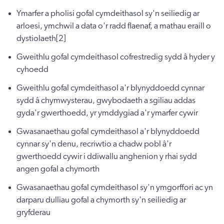
Ymarfer a pholisi gofal cymdeithasol sy'n seiliedig ar
arloesi, ymchwil a data o'r radd flaenaf, a mathau eraill o
dystiolaeth[2]
Gweithlu gofal cymdeithasol cofrestredig sydd â hyder y
cyhoedd
Gweithlu gofal cymdeithasol a'r blynyddoedd cynnar
sydd â chymwysterau, gwybodaeth a sgiliau addas
gyda'r gwerthoedd, yr ymddygiad a'r ymarfer cywir
Gwasanaethau gofal cymdeithasol a'r blynyddoedd
cynnar sy'n denu, recriwtio a chadw pobl â'r
gwerthoedd cywir i ddiwallu anghenion y rhai sydd
angen gofal a chymorth
Gwasanaethau gofal cymdeithasol sy'n ymgorffori ac yn
darparu dulliau gofal a chymorth sy'n seiliedig ar
gryfderau