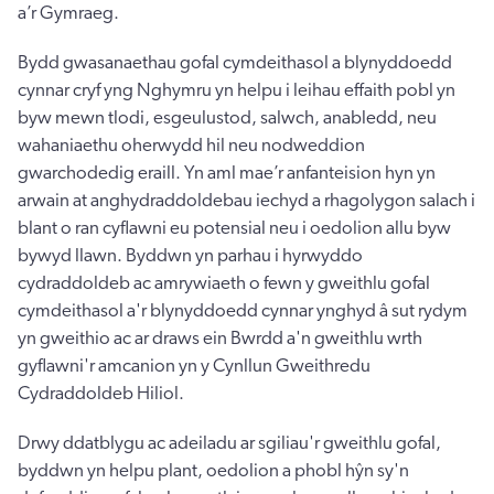
a’r Gymraeg.
Bydd gwasanaethau gofal cymdeithasol a blynyddoedd
cynnar cryf yng Nghymru yn helpu i leihau effaith pobl yn
byw mewn tlodi, esgeulustod, salwch, anabledd, neu
wahaniaethu oherwydd hil neu nodweddion
gwarchodedig eraill. Yn aml mae’r anfanteision hyn yn
arwain at anghydraddoldebau iechyd a rhagolygon salach i
blant o ran cyflawni eu potensial neu i oedolion allu byw
bywyd llawn. Byddwn yn parhau i hyrwyddo
cydraddoldeb ac amrywiaeth o fewn y gweithlu gofal
cymdeithasol a'r blynyddoedd cynnar ynghyd â sut rydym
yn gweithio ac ar draws ein Bwrdd a'n gweithlu wrth
gyflawni'r amcanion yn y Cynllun Gweithredu
Cydraddoldeb Hiliol.
Drwy ddatblygu ac adeiladu ar sgiliau'r gweithlu gofal,
byddwn yn helpu plant, oedolion a phobl hŷn sy'n