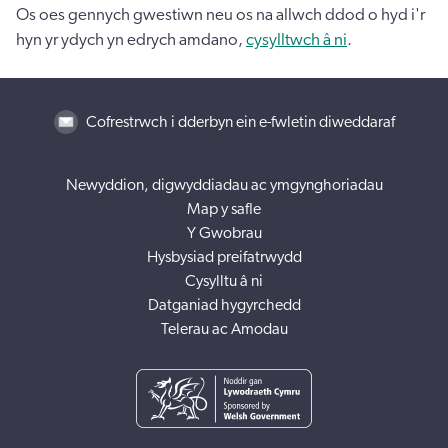
Os oes gennych gwestiwn neu os na allwch ddod o hyd i'r
hyn yr ydych yn edrych amdano,
cysylltwch â ni
.
Cofrestrwch i dderbyn ein e-fwletin diweddaraf
Newyddion, digwyddiadau ac ymgynghoriadau
Map y safle
Y Gwobrau
Hysbysiad preifatrwydd
Cysylltu â ni
Datganiad hygyrchedd
Telerau ac Amodau