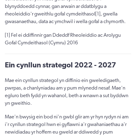
blynyddoedd cynnar, gan arwain ar ddatblygu a
rheoleiddio'r gweithlu gofal cymdeithasol[1], gwella
gwasanaethau, data ac ymchwil i wella gofal a chymorth.
[1] Fel ei ddiffinnir gan Ddeddf Rheoleiddio ac Arolygu
Gofal Cymdeithasol (Cymru) 2016
Ein cynllun strategol 2022 - 2027
Mae ein cynllun strategol yn diffinio ein gweledigaeth,
pwrpas, a chanlyniadau am y pum mlynedd nesaf. Mae'n
egluro beth fydd yn wahanol, beth a wnawn a sut byddwn
yn gweithio.
Mae'n bwysig ein bod ni'n gwbl glir am yr hyn rydyn ni am
i'r cynllun strategol hwn ei gyflawni a'r gwahaniaethau a'r
newidiadau yr hoffem eu gweld ar ddiwedd y pum