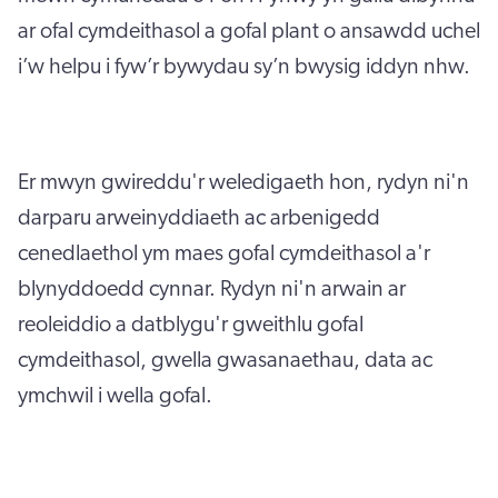
ar ofal cymdeithasol a gofal plant o ansawdd uchel
i’w helpu i fyw’r bywydau sy’n bwysig iddyn nhw.
Er mwyn gwireddu'r weledigaeth hon, rydyn ni'n
darparu arweinyddiaeth ac arbenigedd
cenedlaethol ym maes gofal cymdeithasol a'r
blynyddoedd cynnar. Rydyn ni'n arwain ar
reoleiddio a datblygu'r gweithlu gofal
cymdeithasol, gwella gwasanaethau, data ac
ymchwil i wella gofal.