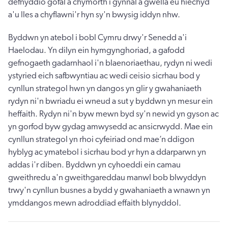
defnyddio gofal a chymorth i gynnal a gwella eu hiechyd
a'u lles a chyflawni'r hyn sy'n bwysig iddyn nhw.
Byddwn yn atebol i bobl Cymru drwy'r Senedd a'i
Haelodau. Yn dilyn ein hymgynghoriad, a gafodd
gefnogaeth gadarnhaol i'n blaenoriaethau, rydyn ni wedi
ystyried eich safbwyntiau ac wedi ceisio sicrhau bod y
cynllun strategol hwn yn dangos yn glir y gwahaniaeth
rydyn ni'n bwriadu ei wneud a sut y byddwn yn mesur ein
heffaith. Rydyn ni'n byw mewn byd sy'n newid yn gyson ac
yn gorfod byw gydag amwysedd ac ansicrwydd. Mae ein
cynllun strategol yn rhoi cyfeiriad ond mae’n ddigon
hyblyg ac ymatebol i sicrhau bod yr hyn a ddarparwn yn
addas i'r diben. Byddwn yn cyhoeddi ein camau
gweithredu a'n gweithgareddau manwl bob blwyddyn
trwy'n cynllun busnes a bydd y gwahaniaeth a wnawn yn
ymddangos mewn adroddiad effaith blynyddol.