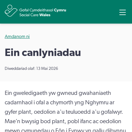
Rhannu
Ope
Amdanom ni
Ein canlyniadau
Diweddariad olaf: 13 Mai 2026
Ein gweledigaeth yw gwneud gwahaniaeth
cadarnhaol i ofal a chymorth yng Nghymru ar
gyfer plant, oedolion a'u teuluoedd a'u gofalwyr.
Mae’n bwysig bod plant, pobl ifanc ac oedolion
mewn cymunedau o Fôn i Fynwy yn gallu dibynnu