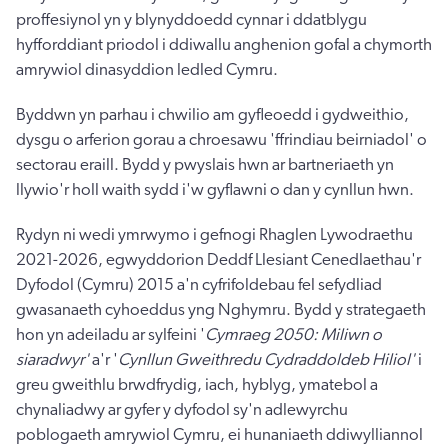
proffesiynol yn y blynyddoedd cynnar i ddatblygu
hyfforddiant priodol i ddiwallu anghenion gofal a chymorth
amrywiol dinasyddion ledled Cymru.
Byddwn yn parhau i chwilio am gyfleoedd i gydweithio,
dysgu o arferion gorau a chroesawu 'ffrindiau beirniadol' o
sectorau eraill. Bydd y pwyslais hwn ar bartneriaeth yn
llywio'r holl waith sydd i'w gyflawni o dan y cynllun hwn.
Rydyn ni wedi ymrwymo i gefnogi Rhaglen Lywodraethu
2021-2026, egwyddorion Deddf Llesiant Cenedlaethau'r
Dyfodol (Cymru) 2015 a'n cyfrifoldebau fel sefydliad
gwasanaeth cyhoeddus yng Nghymru. Bydd y strategaeth
hon yn adeiladu ar sylfeini '
Cymraeg 2050: Miliwn o
siaradwyr'
a'r '
Cynllun Gweithredu Cydraddoldeb Hiliol'
i
greu gweithlu brwdfrydig, iach, hyblyg, ymatebol a
chynaliadwy ar gyfer y dyfodol sy'n adlewyrchu
poblogaeth amrywiol Cymru, ei hunaniaeth ddiwylliannol