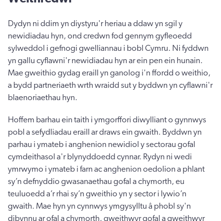
Dydyn ni ddim yn diystyru'r heriau a ddaw yn sgil y
newidiadau hyn, ond credwn fod gennym gyfleoedd
sylweddol i gefnogi gwelliannau i bobl Cymru. Ni fyddwn
yn gallu cyflawni'r newidiadau hyn ar ein pen ein hunain.
Mae gweithio gydag eraill yn ganolog i'n ffordd o weithio,
a bydd partneriaeth wrth wraidd sut y byddwn yn cyflawni'r
blaenoriaethau hyn.
Hoffem barhau ein taith i ymgorffori diwylliant o gynnwys
pobl a sefydliadau eraill ar draws ein gwaith. Byddwn yn
parhau i ymateb i anghenion newidiol y sectorau gofal
cymdeithasol a'r blynyddoedd cynnar. Rydyn ni wedi
ymrwymo i ymateb i farn ac anghenion oedolion a phlant
sy’n defnyddio gwasanaethau gofal a chymorth, eu
teuluoedd a’r rhai sy’n gweithio yn y sector i lywio’n
gwaith. Mae hyn yn cynnwys ymgysylltu â phobl sy'n
dibynnu ar ofal a chymorth, gweithwyr gofal a gweithwyr