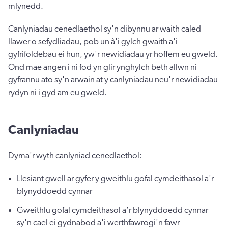
mlynedd.
Canlyniadau cenedlaethol sy'n dibynnu ar waith caled
llawer o sefydliadau, pob un â'i gylch gwaith a'i
gyfrifoldebau ei hun, yw'r newidiadau yr hoffem eu gweld.
Ond mae angen i ni fod yn glir ynghylch beth allwn ni
gyfrannu ato sy'n arwain at y canlyniadau neu'r newidiadau
rydyn ni i gyd am eu gweld.
Canlyniadau
Dyma'r wyth canlyniad cenedlaethol:
Llesiant gwell ar gyfer y gweithlu gofal cymdeithasol a'r
blynyddoedd cynnar
Gweithlu gofal cymdeithasol a'r blynyddoedd cynnar
sy'n cael ei gydnabod a'i werthfawrogi'n fawr