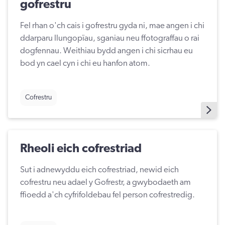
gofrestru
Fel rhan o'ch cais i gofrestru gyda ni, mae angen i chi
ddarparu llungopïau, sganiau neu ffotograffau o rai
dogfennau. Weithiau bydd angen i chi sicrhau eu
bod yn cael cyn i chi eu hanfon atom.
Cofrestru
Rheoli eich cofrestriad
Sut i adnewyddu eich cofrestriad, newid eich
cofrestru neu adael y Gofrestr, a gwybodaeth am
ffioedd a'ch cyfrifoldebau fel person cofrestredig.