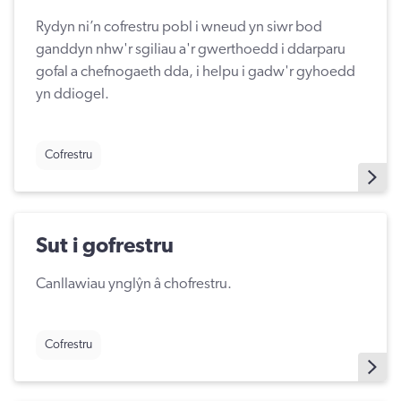
Rydyn ni’n cofrestru pobl i wneud yn siwr bod
ganddyn nhw'r sgiliau a'r gwerthoedd i ddarparu
gofal a chefnogaeth dda, i helpu i gadw'r gyhoedd
yn ddiogel.
Cofrestru
Sut i gofrestru
Canllawiau ynglŷn â chofrestru.
Cofrestru