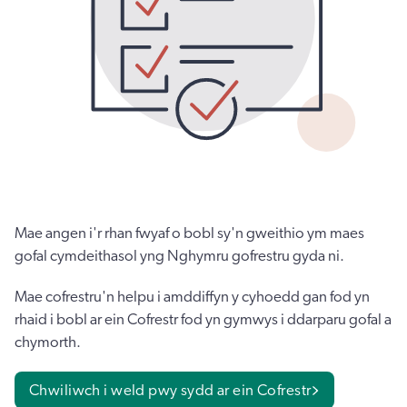
Mae angen i'r rhan fwyaf o bobl sy'n gweithio ym maes
gofal cymdeithasol yng Nghymru gofrestru gyda ni.
Mae cofrestru'n helpu i amddiffyn y cyhoedd gan fod yn
rhaid i bobl ar ein Cofrestr fod yn gymwys i ddarparu gofal a
chymorth.
Chwiliwch i weld pwy sydd ar ein Cofrestr