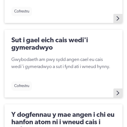
Cofrestru
Sut i gael eich cais wedi'i
gymeradwyo
Gwybodaeth am pwy sydd angen cael eu cais
wedi'i gymeradwyo a sut i fynd ati i wneud hynny.
Cofrestru
Y dogfennau y mae angen i chi eu
hanfon atom ni i wneud cais i