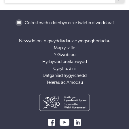
Cofrestrwch i dderbyn ein e-fwletin diweddaraf
Newyddion, digwyddiadau ac ymgynghoriadau
Map y safle
Y Gwobrau
Hysbysiad preifatrwydd
Cysylltu â ni
Datganiad hygyrchedd
Telerau ac Amodau