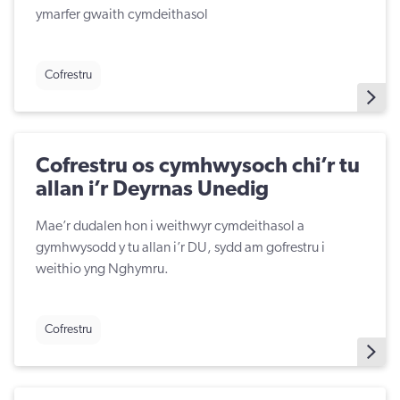
ymarfer gwaith cymdeithasol
Cofrestru
Cofrestru os cymhwysoch chi’r tu
allan i’r Deyrnas Unedig
Mae’r dudalen hon i weithwyr cymdeithasol a
gymhwysodd y tu allan i’r DU, sydd am gofrestru i
weithio yng Nghymru.
Cofrestru