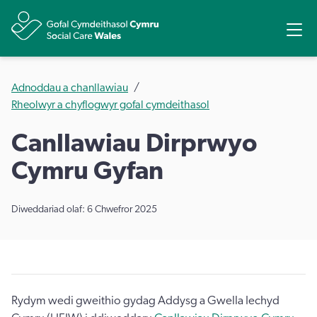
Rhannu
Ope
Adnoddau a chanllawiau
Rheolwyr a chyflogwyr gofal cymdeithasol
Canllawiau Dirprwyo
Cymru Gyfan
Diweddariad olaf: 6 Chwefror 2025
Rydym wedi gweithio gydag Addysg a Gwella Iechyd