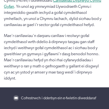
Cymru (HEIW) i ddiweddaru
Canllawiau Dirprwyo Cymru
Gyfan
. Yn unol ag ymrwymiad Llywodraeth Cymru i
integreiddio gwaith iechyd a gofal cymdeithasol
ymhellach, yn unol a Chymru Iachach, dylid sicrhau bod y
canllawiau ar gael i’r sector gofal cymdeithasol hefyd.
Mae'r canllawiau'n darparu canllaw i reolwyr gofal
cymdeithasol wrth ddelio â dirprwyo tasgau gan staff
iechyd i weithwyr gofal cymdeithasol ac i sicrhau bod y
gweithiwr yn gymwys i gyflawni'r dasg benodol honno.
Mae'r canllawiau hefyd yn rhoi rhai cyfarwyddiadau i
weithwyr o ran y math o gefnogaeth y gallant ei disgwyl
cyn ac yn ystod yr amser y mae tasg wedi'i dirprwyo
iddynt.
Cofrestrwch i dderbyn ein e-fwletin diweddaraf