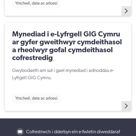
Ymchwil, data ac arloesi
Mynediad i e-Lyfrgell GIG Cymru
ar gyfer gweithwyr cymdeithasol
a rheolwyr gofal cymdeithasol
cofrestredig
Gwybodaeth am sut i gael mynediad i adnoddau e-
Lyfrgell GIG Cymru.
Ymchwil, data ac arloesi
Cofrestrwch i dderbyn ein e-fwletin diweddaraf