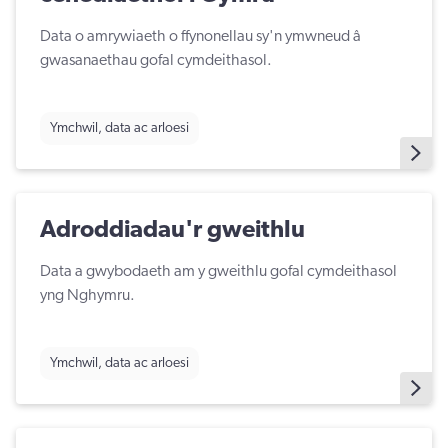
Data o amrywiaeth o ffynonellau sy'n ymwneud â
gwasanaethau gofal cymdeithasol.
Ymchwil, data ac arloesi
Adroddiadau'r gweithlu
Data a gwybodaeth am y gweithlu gofal cymdeithasol
yng Nghymru.
Ymchwil, data ac arloesi