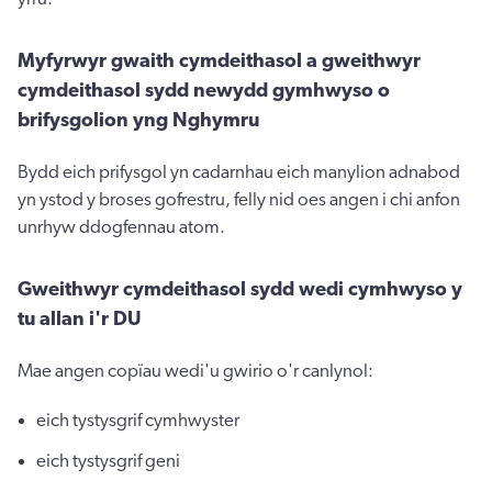
Myfyrwyr gwaith cymdeithasol a gweithwyr
cymdeithasol sydd newydd gymhwyso o
brifysgolion yng Nghymru
Bydd eich prifysgol yn cadarnhau eich manylion adnabod
yn ystod y broses gofrestru, felly nid oes angen i chi anfon
unrhyw ddogfennau atom.
Gweithwyr cymdeithasol sydd wedi cymhwyso y
tu allan i'r DU
Mae angen copïau wedi'u gwirio o'r canlynol:
eich tystysgrif cymhwyster
eich tystysgrif geni