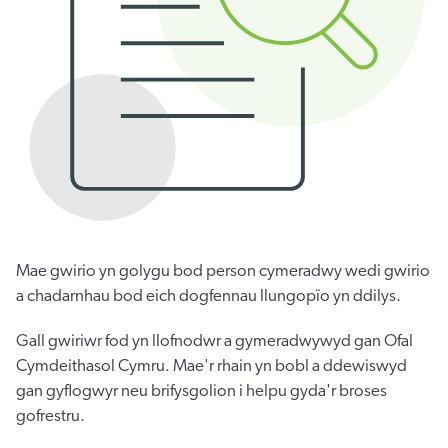
Mae gwirio yn golygu bod person cymeradwy wedi gwirio
a chadarnhau bod eich dogfennau llungopïo yn ddilys.
Gall gwiriwr fod yn llofnodwr a gymeradwywyd gan Ofal
Cymdeithasol Cymru. Mae'r rhain yn bobl a ddewiswyd
gan gyflogwyr neu brifysgolion i helpu gyda'r broses
gofrestru.