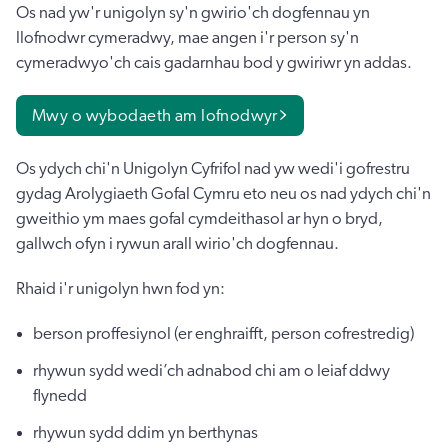
Os nad yw'r unigolyn sy'n gwirio'ch dogfennau yn
llofnodwr cymeradwy, mae angen i'r person sy'n
cymeradwyo'ch cais gadarnhau bod y gwiriwr yn addas.
Mwy o wybodaeth am lofnodwyr
Os ydych chi'n Unigolyn Cyfrifol nad yw wedi'i gofrestru
gydag Arolygiaeth Gofal Cymru eto neu os nad ydych chi'n
gweithio ym maes gofal cymdeithasol ar hyn o bryd,
gallwch ofyn i rywun arall wirio'ch dogfennau.
Rhaid i'r unigolyn hwn fod yn:
berson proffesiynol (er enghraifft, person cofrestredig)
rhywun sydd wedi’ch adnabod chi am o leiaf ddwy
flynedd
rhywun sydd ddim yn berthynas