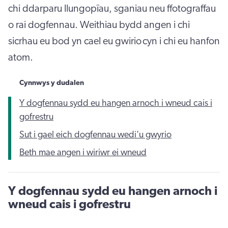
chi ddarparu llungopïau, sganiau neu ffotograffau
o rai dogfennau. Weithiau bydd angen i chi
sicrhau eu bod yn cael eu gwirio
cyn i chi eu hanfon
atom.
Cynnwys y dudalen
Y dogfennau sydd eu hangen arnoch i wneud cais i
gofrestru
Sut i gael eich dogfennau wedi'u gwyrio
Beth mae angen i wiriwr ei wneud
Y dogfennau sydd eu hangen arnoch i
wneud cais i gofrestru