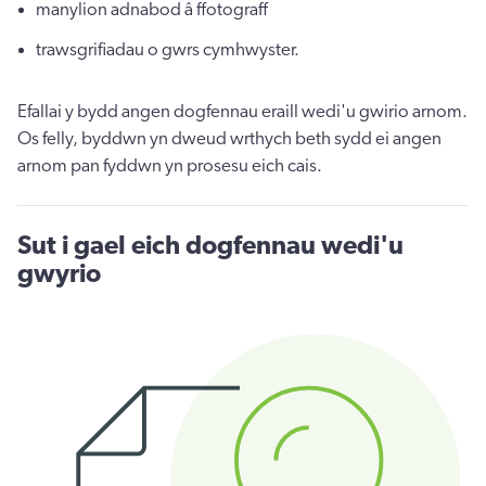
manylion adnabod â ffotograff
trawsgrifiadau o gwrs cymhwyster.
Efallai y bydd angen dogfennau eraill wedi'u gwirio arnom.
Os felly, byddwn yn dweud wrthych beth sydd ei angen
arnom pan fyddwn yn prosesu eich cais.
Sut i gael eich dogfennau wedi'u
gwyrio