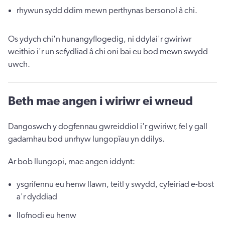
rhywun sydd ddim mewn perthynas bersonol â chi.
Os ydych chi'n hunangyflogedig, ni ddylai'r gwiriwr
weithio i'r un sefydliad â chi oni bai eu bod mewn swydd
uwch.
Beth mae angen i wiriwr ei wneud
Dangoswch y dogfennau gwreiddiol i'r gwiriwr, fel y gall
gadarnhau bod unrhyw lungopïau yn ddilys.
Ar bob llungopi, mae angen iddynt:
ysgrifennu eu henw llawn, teitl y swydd, cyfeiriad e-bost
a'r dyddiad
llofnodi eu henw