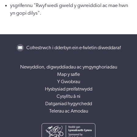
ysgrifennu "Rwyf wedi gweld y gwreiddiol ac mae hwn
yn gopi dilys".
Cofrestrwch i dderbyn ein e-fwletin diweddaraf
Newyddion, digwyddiadau ac ymgynghoriadau
Map y safle
Y Gwobrau
Hysbysiad preifatrwydd
Cysylltu â ni
Datganiad hygyrchedd
Telerau ac Amodau