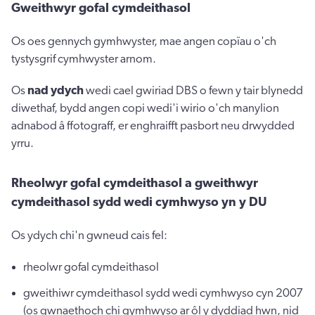
Gweithwyr gofal cymdeithasol
Os oes gennych gymhwyster, mae angen copïau o'ch
tystysgrif cymhwyster arnom.
Os
nad ydych
wedi cael gwiriad DBS o fewn y tair blynedd
diwethaf, bydd angen copi wedi'i wirio o'ch manylion
adnabod â ffotograff, er enghraifft pasbort neu drwydded
yrru.
Rheolwyr gofal cymdeithasol a gweithwyr
cymdeithasol sydd wedi cymhwyso yn y DU
Os ydych chi'n gwneud cais fel:
rheolwr gofal cymdeithasol
gweithiwr cymdeithasol sydd wedi cymhwyso cyn 2007
(os gwnaethoch chi gymhwyso ar ôl y dyddiad hwn, nid