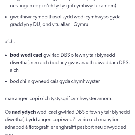
oes angen copi o'ch tystysgrif cymhwyster arnom)
gweithiwr cymdeithasol sydd wedi cymhwyso gyda
gradd yn y DU, ond y tu allan i Gymru
a’ch:
bod wedi cael
gwiriad DBS o fewn y tair blynedd
diwethaf, neu eich bod ar y gwasanaeth diweddaru DBS,
a’ch
bod chi'n gwneud cais gyda chymhwyster
mae angen copi o'ch tystysgrif cymhwyster arnom.
Os
nad ydych
wedi cael gwiriad DBS o fewn y tair blynedd
diwethaf, bydd angen copi wedi'i wirio o'ch manylion
adnabod â ffotograff, er enghraifft pasbort neu drwydded
yrru.