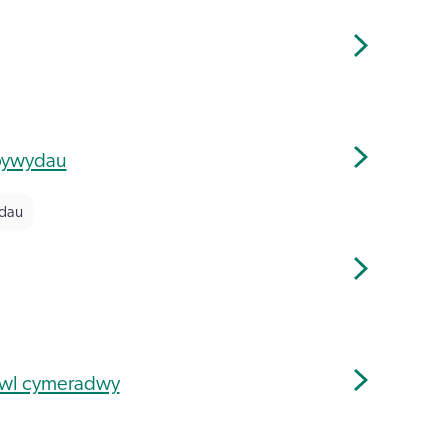
 bywydau
ydau
dwl cymeradwy