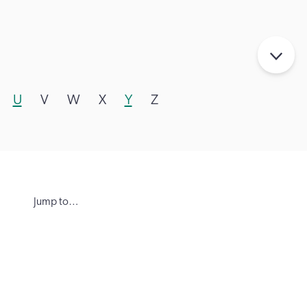
U
V
W
X
Y
Z
Jump to…