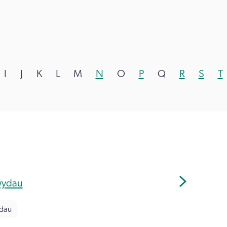
I
J
K
L
M
N
O
P
Q
R
S
T
ywydau
ydau