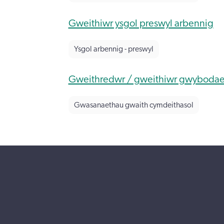
Gweithiwr ysgol preswyl arbennig
Ysgol arbennig - preswyl
Gweithredwr / gweithiwr gwybodaet
Gwasanaethau gwaith cymdeithasol