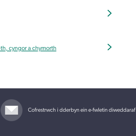
h, cyngor a chymorth
Cofrestrwch i dderbyn ein e-fwletin diweddaraf