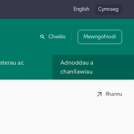
English
Cymraeg
Rhannu
Chwilio
Mewngofnodi
terau ac
Adnoddau a
u
chanllawiau
Rhannu