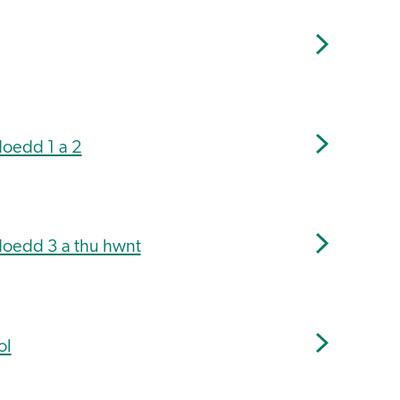
oedd 1 a 2
oedd 3 a thu hwnt
ol