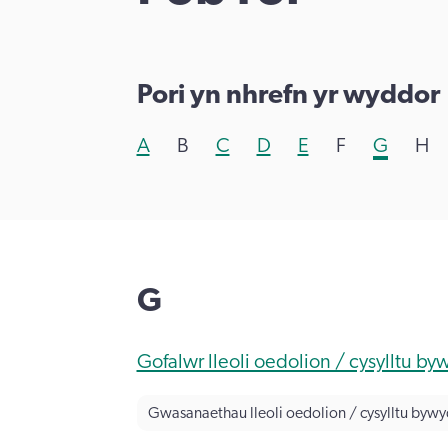
Pori yn nhrefn yr wyddor
A
B
C
D
E
F
G
H
G
Gofalwr lleoli oedolion / cysylltu b
Gwasanaethau lleoli oedolion / cysylltu byw