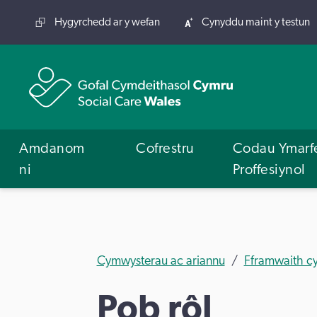
Hygyrchedd ar y wefan
Cynyddu maint y testun
Amdanom
Cofrestru
Codau Ymarf
ni
Proffesiynol
Cymwysterau ac ariannu
Fframwaith c
Pob rôl