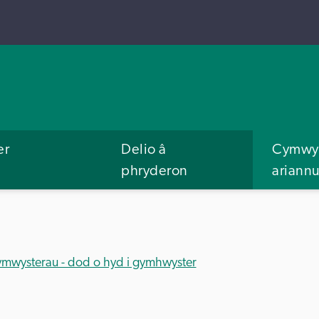
er
Delio â
Cymwys
phryderon
ariann
ymwysterau - dod o hyd i gymhwyster