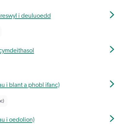
reswyl i deuluoedd
cymdeithasol
 i blant a phobl ifanc)
c)
u i oedolion)