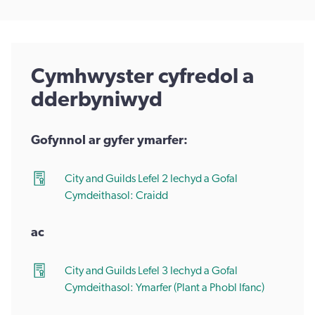
Cymhwyster cyfredol a
dderbyniwyd
Gofynnol ar gyfer ymarfer:
City and Guilds Lefel 2 Iechyd a Gofal
Cymdeithasol: Craidd
ac
City and Guilds Lefel 3 Iechyd a Gofal
Cymdeithasol: Ymarfer (Plant a Phobl Ifanc)