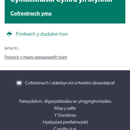
Cofrestrwch yma
Printiwch y dudalen hon
Jump to…
Porwch y maes gwasanaeth hwn
Cofrestrwch i dderbyn ein e-fwletin diweddaraf
Newyddion, digwyddiadau ac ymgynghoriadau
Map y safle
Y Gwobrau
Hysbysiad preifatrwydd
Cysylltu â ni