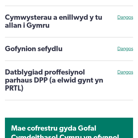
Cymwysterau a enillwyd y tu
Dangos
allan i Gymru
Gofynion sefydlu
Dangos
Datblygiad proffesiynol
Dangos
parhaus DPP (a elwid gynt yn
PRTL)
Mae cofrestru gyda Gofal
Cymdeithasol Cymru yn ofynnol