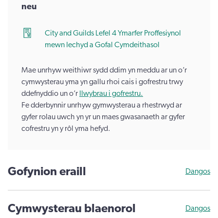
neu
City and Guilds Lefel 4 Ymarfer Proffesiynol
mewn Iechyd a Gofal Cymdeithasol
Mae unrhyw weithiwr sydd ddim yn meddu ar un o’r
cymwysterau yma yn gallu rhoi cais i gofrestru trwy
ddefnyddio un o’r
llwybrau i gofrestru.
Fe dderbynnir unrhyw gymwysterau a rhestrwyd ar
gyfer rolau uwch yn yr un maes gwasanaeth ar gyfer
cofrestru yn y rôl yma hefyd.
Gofynion eraill
Dangos
Cymwysterau blaenorol
Dangos