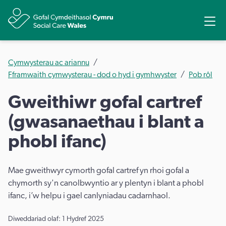
Rhannu
Ope
Cymwysterau ac ariannu
Fframwaith cymwysterau - dod o hyd i gymhwyster
Pob rôl
Gweithiwr gofal cartref
(gwasanaethau i blant a
phobl ifanc)
Mae gweithwyr cymorth gofal cartref yn rhoi gofal a
chymorth sy'n canolbwyntio ar y plentyn i blant a phobl
ifanc, i’w helpu i gael canlyniadau cadarnhaol.
Diweddariad olaf: 1 Hydref 2025