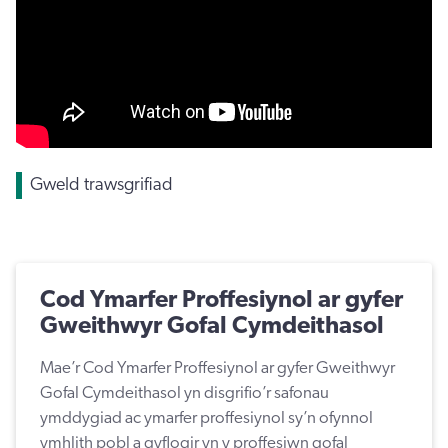
Gweld trawsgrifiad
Cod Ymarfer Proffesiynol ar gyfer
Gweithwyr Gofal Cymdeithasol
Mae’r Cod Ymarfer Proffesiynol ar gyfer Gweithwyr
Gofal Cymdeithasol yn disgrifio’r safonau
ymddygiad ac ymarfer proffesiynol sy’n ofynnol
ymhlith pobl a gyflogir yn y proffesiwn gofal