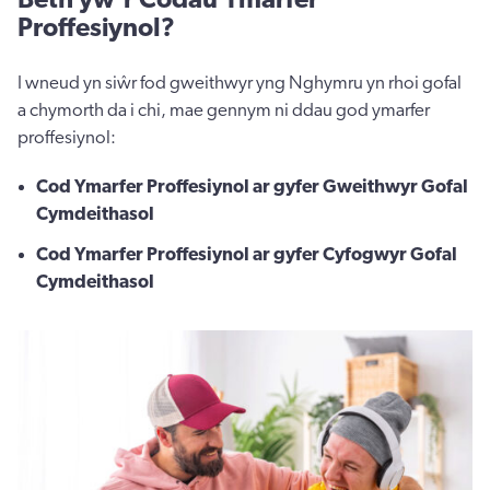
Beth yw'r Codau Ymarfer
Proffesiynol?
I wneud yn siŵr fod gweithwyr yng Nghymru yn rhoi gofal
a chymorth da i chi, mae gennym ni ddau god ymarfer
proffesiynol:
Cod Ymarfer Proffesiynol ar gyfer Gweithwyr Gofal
Cymdeithasol
Cod Ymarfer Proffesiynol ar gyfer Cyfogwyr Gofal
Cymdeithasol