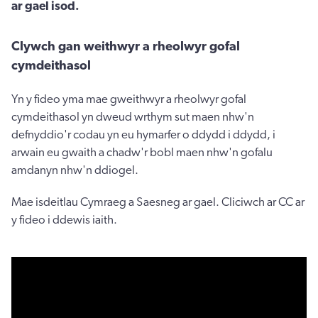
ar gael isod.
Clywch gan weithwyr a rheolwyr gofal
cymdeithasol
Yn y fideo yma mae gweithwyr a rheolwyr gofal
cymdeithasol yn dweud wrthym sut maen nhw'n
defnyddio'r codau yn eu hymarfer o ddydd i ddydd, i
arwain eu gwaith a chadw'r bobl maen nhw'n gofalu
amdanyn nhw'n ddiogel.
Mae isdeitlau Cymraeg a Saesneg ar gael. Cliciwch ar CC ar
y fideo i ddewis iaith.