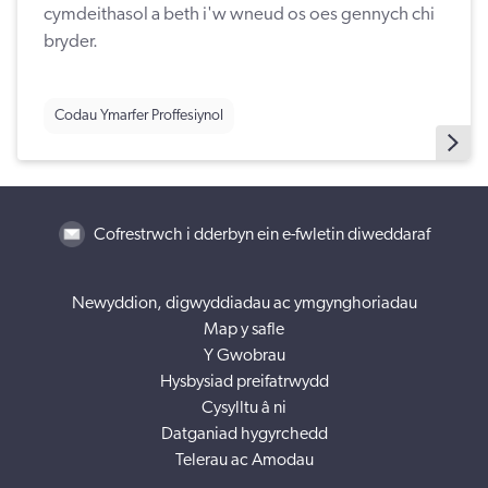
cymdeithasol a beth i'w wneud os oes gennych chi
bryder.
Codau Ymarfer Proffesiynol
Cofrestrwch i dderbyn ein e-fwletin diweddaraf
Newyddion, digwyddiadau ac ymgynghoriadau
Map y safle
Y Gwobrau
Hysbysiad preifatrwydd
Cysylltu â ni
Datganiad hygyrchedd
Telerau ac Amodau