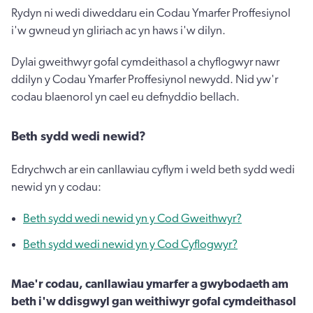
Rydyn ni wedi diweddaru ein Codau Ymarfer Proffesiynol
i'w gwneud yn gliriach ac yn haws i'w dilyn.
Dylai gweithwyr gofal cymdeithasol a chyflogwyr nawr
ddilyn y Codau Ymarfer Proffesiynol newydd. Nid yw'r
codau blaenorol yn cael eu defnyddio bellach.
Beth sydd wedi newid?
Edrychwch ar ein canllawiau cyflym i weld beth sydd wedi
newid yn y codau:
Beth sydd wedi newid yn y Cod Gweithwyr?
Beth sydd wedi newid yn y Cod Cyflogwyr?
Mae'r codau, canllawiau ymarfer a gwybodaeth am
beth i'w ddisgwyl gan weithiwyr gofal cymdeithasol