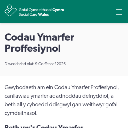
Rhannu
Ope
Codau Ymarfer
Proffesiynol
Diweddariad olaf: 9 Gorffennaf 2026
Gwybodaeth am ein Codau Ymarfer Proffesiynol,
canllawiau ymarfer ac adnoddau defnyddiol, a
beth all y cyhoedd ddisgwyl gan weithwyr gofal
cymdeithasol.