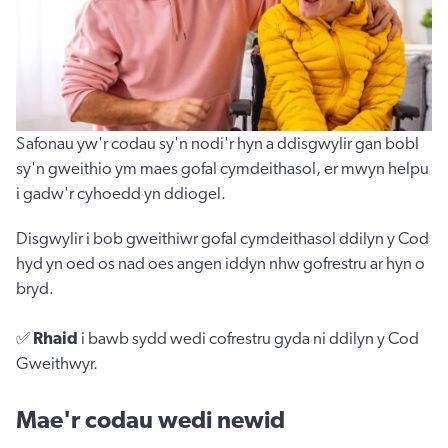
Safonau yw'r codau sy'n nodi'r hyn a ddisgwylir gan bobl
sy'n gweithio ym maes gofal cymdeithasol, er mwyn helpu
i gadw'r cyhoedd yn ddiogel.
Disgwylir i bob gweithiwr gofal cymdeithasol ddilyn y Cod
hyd yn oed os nad oes angen iddyn nhw gofrestru ar hyn o
bryd.
✅
Rhaid
i bawb sydd wedi cofrestru gyda ni ddilyn y Cod
Gweithwyr.
Mae'r codau wedi newid