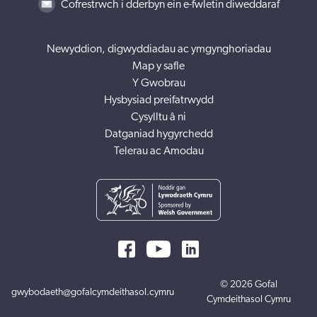
Cofrestrwch i dderbyn ein e-fwletin diweddaraf
Newyddion, digwyddiadau ac ymgynghoriadau
Map y safle
Y Gwobrau
Hysbysiad preifatrwydd
Cysylltu â ni
Datganiad hygyrchedd
Telerau ac Amodau
© 2026 Gofal
gwybodaeth@gofalcymdeithasol.cymru
Cymdeithasol Cymru