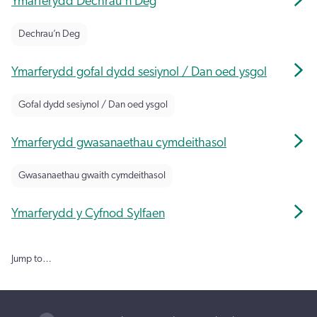
Ymarferydd Dechrau'n Deg
Dechrau’n Deg
Ymarferydd gofal dydd sesiynol / Dan oed ysgol
Gofal dydd sesiynol / Dan oed ysgol
Ymarferydd gwasanaethau cymdeithasol
Gwasanaethau gwaith cymdeithasol
Ymarferydd y Cyfnod Sylfaen
Jump to…