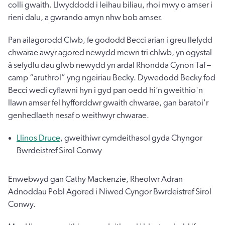
colli gwaith. Llwyddodd i leihau biliau, rhoi mwy o amser i
rieni dalu, a gwrando arnyn nhw bob amser.
Pan ailagorodd Clwb, fe gododd Becci arian i greu llefydd
chwarae awyr agored newydd mewn tri chlwb, yn ogystal
â sefydlu dau glwb newydd yn ardal Rhondda Cynon Taf –
camp “aruthrol” yng ngeiriau Becky. Dywedodd Becky fod
Becci wedi cyflawni hyn i gyd pan oedd hi’n gweithio'n
llawn amser fel hyfforddwr gwaith chwarae, gan baratoi'r
genhedlaeth nesaf o weithwyr chwarae.
Llinos Druce
, gweithiwr cymdeithasol gyda Chyngor
Bwrdeistref Sirol Conwy
Enwebwyd gan Cathy Mackenzie, Rheolwr Adran
Adnoddau Pobl Agored i Niwed Cyngor Bwrdeistref Sirol
Conwy.