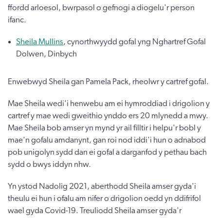
ffordd arloesol, bwrpasol o gefnogi a diogelu'r person
ifanc.
Sheila Mullins
, cynorthwyydd gofal yng Nghartref Gofal
Dolwen, Dinbych
Enwebwyd Sheila gan Pamela Pack, rheolwr y cartref gofal.
Mae Sheila wedi'i henwebu am ei hymroddiad i drigolion y
cartref y mae wedi gweithio ynddo ers 20 mlynedd a mwy.
Mae Sheila bob amser yn mynd yr ail filltir i helpu'r bobl y
mae'n gofalu amdanynt, gan roi nod iddi'i hun o adnabod
pob unigolyn sydd dan ei gofal a darganfod y pethau bach
sydd o bwys iddyn nhw.
Yn ystod Nadolig 2021, aberthodd Sheila amser gyda'i
theulu ei hun i ofalu am nifer o drigolion oedd yn ddifrifol
wael gyda Covid-19. Treuliodd Sheila amser gyda'r