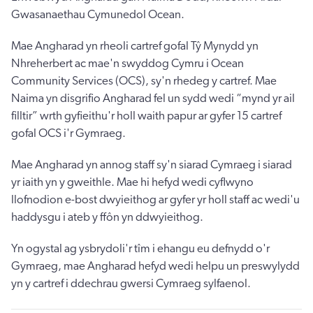
Gwasanaethau Cymunedol Ocean.
Mae Angharad yn rheoli cartref gofal Tŷ Mynydd yn
Nhreherbert ac mae'n swyddog Cymru i Ocean
Community Services (OCS), sy'n rhedeg y cartref. Mae
Naima yn disgrifio Angharad fel un sydd wedi “mynd yr ail
filltir” wrth gyfieithu'r holl waith papur ar gyfer 15 cartref
gofal OCS i'r Gymraeg.
Mae Angharad yn annog staff sy'n siarad Cymraeg i siarad
yr iaith yn y gweithle. Mae hi hefyd wedi cyflwyno
llofnodion e-bost dwyieithog ar gyfer yr holl staff ac wedi'u
haddysgu i ateb y ffôn yn ddwyieithog.
Yn ogystal ag ysbrydoli'r tîm i ehangu eu defnydd o'r
Gymraeg, mae Angharad hefyd wedi helpu un preswylydd
yn y cartref i ddechrau gwersi Cymraeg sylfaenol.