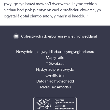
pwyllgor yn brawf mawr o'i dycnwch a'i hymdrechion i
sicrhau bod pob plentyn yn cael y profiadau chwarae, yn
ogystal â gofal plant o safon, y mae’n ei haeddu.”
Cofrestrwch i dderbyn ein e-fwletin diweddaraf
Newyddion, digwyddiadau ac ymgynghoriadau
Map y safle
Y Gwobrau
Hysbysiad preifatrwydd
Cysylltu â ni
Datganiad hygyrchedd
Telerau ac Amodau