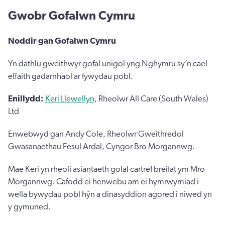
Gwobr Gofalwn Cymru
N
oddir gan Gofalwn Cymru
Yn dathlu gweithwyr gofal unigol yng Nghymru sy’n cael
effaith gadarnhaol ar fywydau pobl.
Enillydd:
Keri Llewellyn
, Rheolwr All Care (South Wales)
Ltd
Enwebwyd gan Andy Cole, Rheolwr Gweithredol
Gwasanaethau Fesul Ardal, Cyngor Bro Morgannwg.
Mae Keri yn rheoli asiantaeth gofal cartref breifat ym Mro
Morgannwg. Cafodd ei henwebu am ei hymrwymiad i
wella bywydau pobl hŷn a dinasyddion agored i niwed yn
y gymuned.