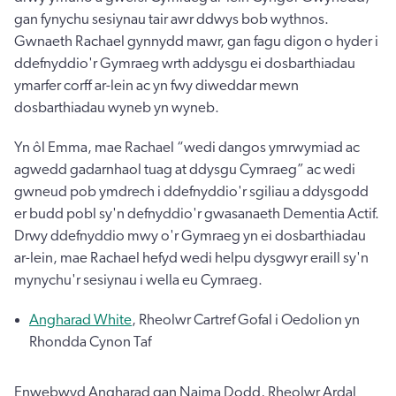
gan fynychu sesiynau tair awr ddwys bob wythnos.
Gwnaeth Rachael gynnydd mawr, gan fagu digon o hyder i
ddefnyddio'r Gymraeg wrth addysgu ei dosbarthiadau
ymarfer corff ar-lein ac yn fwy diweddar mewn
dosbarthiadau wyneb yn wyneb.
Yn ôl Emma, mae Rachael “wedi dangos ymrwymiad ac
agwedd gadarnhaol tuag at ddysgu Cymraeg” ac wedi
gwneud pob ymdrech i ddefnyddio'r sgiliau a ddysgodd
er budd pobl sy'n defnyddio'r gwasanaeth Dementia Actif.
Drwy ddefnyddio mwy o'r Gymraeg yn ei dosbarthiadau
ar-lein, mae Rachael hefyd wedi helpu dysgwyr eraill sy'n
mynychu'r sesiynau i wella eu Cymraeg.
Angharad White
, Rheolwr Cartref Gofal i Oedolion yn
Rhondda Cynon Taf
Enwebwyd Angharad gan Naima Dodd, Rheolwr Ardal