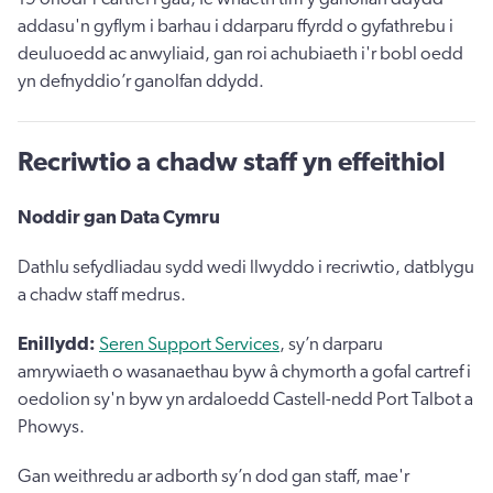
addasu'n gyflym i barhau i ddarparu ffyrdd o gyfathrebu i
deuluoedd ac anwyliaid, gan roi achubiaeth i'r bobl oedd
yn defnyddio’r ganolfan ddydd.
Recriwtio a chadw staff yn effeithiol
Noddir gan Data Cymru
Dathlu sefydliadau sydd wedi llwyddo i recriwtio, datblygu
a chadw staff medrus.
Enillydd:
Seren Support Services
, sy’n darparu
amrywiaeth o wasanaethau byw â chymorth a gofal cartref i
oedolion sy'n byw yn ardaloedd Castell-nedd Port Talbot a
Phowys.
Gan weithredu ar adborth sy’n dod gan staff, mae'r