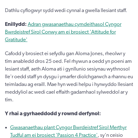
Dathlu cyflogwyr sydd wedi cynnal a gwella llesiant staff.
Enillydd:
Adran gwasanaethau cymdeithasol Cyngor
Bwrdeistref Sirol Conwy am ei brosiect 'Attitude for
Gratitude'
Cafodd y brosiect ei sefydlu gan Aloma Jones, rheolwr y
tîm anabledd dros 25 oed. Fel rhywun a oedd yn poeni am
lesiant staff, aeth Aloma ati i gynllunio sesiynau wythnosol
lle'r oedd staff yn dysgu i ymarfer diolchgarwch a rhannu eu
teimladau ag eraill. Mae hyn wedi helpu i hyrwyddo llesiant
meddyliol ac wedi cael effaith gadarnhaol sylweddol ar y
tîm.
Y rhai a gyrhaeddodd y rownd derfynol:
Gwasanaethau plant Cyngor Bwrdeistref Sirol Merthyr
Tudful am ei brosiect 'Passion 4 Practice'
, sy'n ceisio