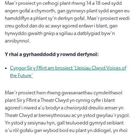
Mae'r prosiect yn cefnogi plant rhwng 14 a 18 oed sydd
angen gofal a chymorth, gan gynnwys plant sydd angen eu
hamddiffyn a phlant sy'n derbyn gofal. Mae'r prosiect wedi
creu gofod dan do ac awyr agored enfawr i blant, gan
hyrwyddo gwaith grŵp a sgiliau a datblygiad byw'n
annibynnol.
Y rhai a gyrhaeddodd y rownd derfynol:
Cyngor Sir y Fflint am brosiect 'Lleisiau Clwyd Voices of
the Future'
Mae'r prosiect hwn rhwng gwasanaethau cymdeithasol
plant Sir y Fflint a Theatr Clwyd yn cynnig cyfle i blant
agored i niwed a'u brodyr a chwiorydd dreulio amser yn
Theatr Clwyd ar benwythnosau ac yn ystod gwyliau'r ysgol.
Yn ystod y sesiynau hyn, gall teuluoedd gymryd seibiant
o'u rôl gofalu gan wybod bod eu plant yn ddiogel, yn rhoi