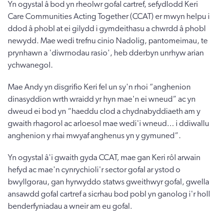
Yn ogystal â bod yn rheolwr gofal cartref, sefydlodd Keri
Care Communities Acting Together (CCAT) er mwyn helpu i
ddod â phobl at ei gilydd i gymdeithasu a chwrdd â phobl
newydd. Mae wedi trefnu cinio Nadolig, pantomeimau, te
prynhawn a 'diwrnodau rasio', heb dderbyn unrhyw arian
ychwanegol.
Mae Andy yn disgrifio Keri fel un sy'n rhoi “anghenion
dinasyddion wrth wraidd yr hyn mae'n ei wneud” ac yn
dweud ei bod yn “haeddu clod a chydnabyddiaeth am y
gwaith rhagorol ac arloesol mae wedi'i wneud... i ddiwallu
anghenion y rhai mwyaf anghenus yn y gymuned”.
Yn ogystal â'i gwaith gyda CCAT, mae gan Keri rôl arwain
hefyd ac mae'n cynrychioli'r sector gofal ar ystod o
bwyllgorau, gan hyrwyddo statws gweithwyr gofal, gwella
ansawdd gofal cartref a sicrhau bod pobl yn ganolog i'r holl
benderfyniadau a wneir am eu gofal.