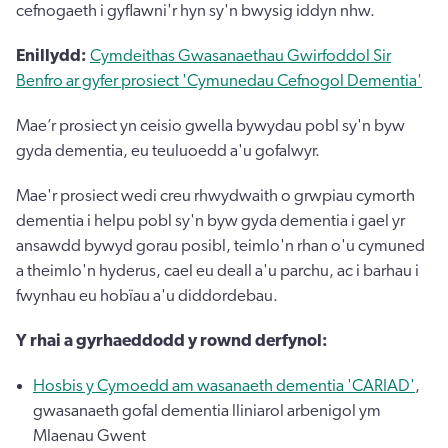
cefnogaeth i gyflawni'r hyn sy'n bwysig iddyn nhw.
Enillydd:
Cymdeithas Gwasanaethau Gwirfoddol Sir
Benfro ar gyfer prosiect 'Cymunedau Cefnogol Dementia'
Mae’r prosiect yn ceisio gwella bywydau pobl sy'n byw
gyda dementia, eu teuluoedd a'u gofalwyr.
Mae'r prosiect wedi creu rhwydwaith o grwpiau cymorth
dementia i helpu pobl sy'n byw gyda dementia i gael yr
ansawdd bywyd gorau posibl, teimlo'n rhan o'u cymuned
a theimlo'n hyderus, cael eu deall a'u parchu, ac i barhau i
fwynhau eu hobïau a'u diddordebau.
Y rhai a gyrhaeddodd y rownd derfynol:
Hosbis y Cymoedd am wasanaeth dementia 'CARIAD'
,
gwasanaeth gofal dementia lliniarol arbenigol ym
Mlaenau Gwent