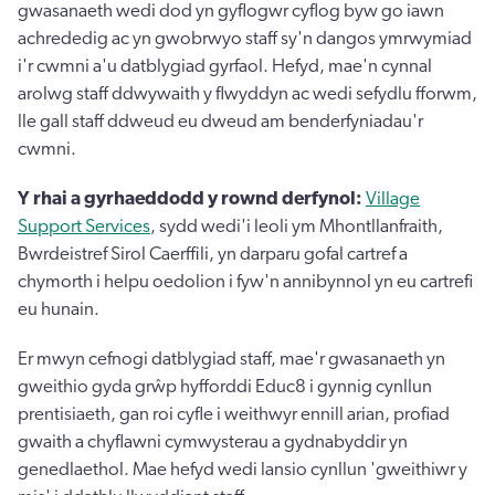
gwasanaeth wedi dod yn gyflogwr cyflog byw go iawn
achrededig ac yn gwobrwyo staff sy'n dangos ymrwymiad
i'r cwmni a'u datblygiad gyrfaol. Hefyd, mae'n cynnal
arolwg staff ddwywaith y flwyddyn ac wedi sefydlu fforwm,
lle gall staff ddweud eu dweud am benderfyniadau'r
cwmni.
Y rhai a gyrhaeddodd y rownd derfynol:
Village
Support Services
, sydd wedi'i leoli ym Mhontllanfraith,
Bwrdeistref Sirol Caerffili, yn darparu gofal cartref a
chymorth i helpu oedolion i fyw'n annibynnol yn eu cartrefi
eu hunain.
Er mwyn cefnogi datblygiad staff, mae'r gwasanaeth yn
gweithio gyda grŵp hyfforddi Educ8 i gynnig cynllun
prentisiaeth, gan roi cyfle i weithwyr ennill arian, profiad
gwaith a chyflawni cymwysterau a gydnabyddir yn
genedlaethol. Mae hefyd wedi lansio cynllun 'gweithiwr y