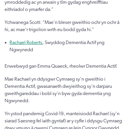
ymroddedig ac yn arwain y tîm gydag enghreifftiau
eithriadol o ymarfer da.”
Ychwanega Scott: “Mae'n bleser gweithio ochr yn ochr â
hi, ac mae'r trigolion wrth eu bodd gyda hi.”
Rachael Roberts
, Swyddog Dementia Actif yng
Ngwynedd
Enwebwyd gan Emma Quaeck, rheolwr Dementia Actif.
Mae Rachael yn ddysgwr Cymraeg sy'n gweithio i
Dementia Actif, gwasanaeth dwyieithog sy'n darparu
gweithgareddau i bobl sy'n byw gyda dementia yng
Ngwynedd.
Yn ystod pandemig Covid-19, manteisiodd Rachael (sy'n
siarad Saesneg fel iaith gyntaf) ar y cyfle i ddysgu Cymraeg
drwy ymuno â gwersi Cymraeg ar-lein Cyngor Gwynedd,