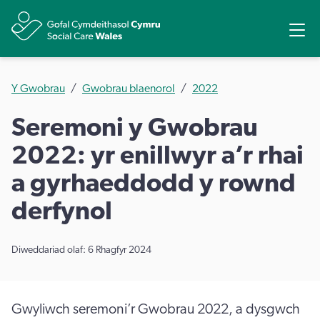
Rhannu
Ope
Y Gwobrau
Gwobrau blaenorol
2022
Seremoni y Gwobrau
2022: yr enillwyr a’r rhai
a gyrhaeddodd y rownd
derfynol
Diweddariad olaf: 6 Rhagfyr 2024
Gwyliwch seremoni’r Gwobrau 2022, a dysgwch