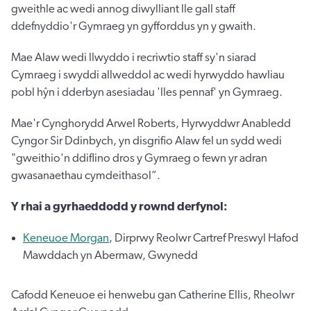
gweithle ac wedi annog diwylliant lle gall staff
ddefnyddio'r Gymraeg yn gyfforddus yn y gwaith.
Mae Alaw wedi llwyddo i recriwtio staff sy'n siarad
Cymraeg i swyddi allweddol ac wedi hyrwyddo hawliau
pobl hŷn i dderbyn asesiadau 'lles pennaf' yn Gymraeg.
Mae'r Cynghorydd Arwel Roberts, Hyrwyddwr Anabledd
Cyngor Sir Ddinbych, yn disgrifio Alaw fel un sydd wedi
"gweithio'n ddiflino dros y Gymraeg o fewn yr adran
gwasanaethau cymdeithasol”.
Y rhai a gyrhaeddodd y rownd derfynol:
Keneuoe Morgan
, Dirprwy Reolwr Cartref Preswyl Hafod
Mawddach yn Abermaw, Gwynedd
Cafodd Keneuoe ei henwebu gan Catherine Ellis, Rheolwr