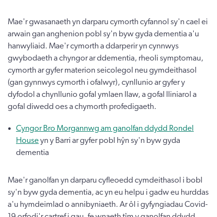
Mae'r gwasanaeth yn darparu cymorth cyfannol sy'n cael ei
arwain gan anghenion pobl sy'n byw gyda dementia a'u
hanwyliaid. Mae'r cymorth a ddarperir yn cynnwys
gwybodaeth a chyngor ar ddementia, rheoli symptomau,
cymorth ar gyfer materion seicolegol neu gymdeithasol
(gan gynnwys cymorth i ofalwyr), cynllunio ar gyfer y
dyfodol a chynllunio gofal ymlaen llaw, a gofal lliniarol a
gofal diwedd oes a chymorth profedigaeth.
Cyngor Bro Morgannwg am ganolfan ddydd Rondel
House
yn y Barri ar gyfer pobl hŷn sy'n byw gyda
dementia
Mae'r ganolfan yn darparu cyfleoedd cymdeithasol i bobl
sy'n byw gyda dementia, ac yn eu helpu i gadw eu hurddas
a'u hymdeimlad o annibyniaeth. Ar ôl i gyfyngiadau Covid-
19 orfodi'r cartref i gau, fe wnaeth tîm y ganolfan ddydd