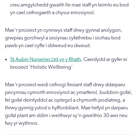
creu amgylchedd gwaith lle mae staff yn teimlo eu bod
yn cael cefnogaeth a chysur emosiynol.
Mae'r prosiect yn cynnwys staff drwy gynnal arolygon,
grwpiau gorchwyl a sesiynau cyfathrebu i sicrhau bod
pawb yn cael cyfle i ddweud eu dweud.
St Aubin Nurseries Ltd yn y Rhath
, Caerdydd ar gyfer ei
brosiect ‘Holistic Wellbeing’
Mae'r prosiect wedi cefnogi llesiant staff drwy ddarparu
pecynnau cymorth emosiynol ac ymarferol, buddion gofal,
fel gofal deintyddol ac optegol a chymorth podiatreg, a
thrwy gynnig ystod o hyfforddiant. Mae hefyd yn darparu
gofal plant am ddim i weithwyr sy'n gweithio 30 awr neu
fwy yr wythnos.