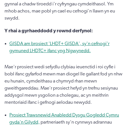
gynnal a chadw tiroedd i'r cyfryngau cymdeithasol. Ym
mhob achos, mae pobl yn cael eu cefnogi'n llawn yn eu
swydd.
Y rhai a gyrhaeddodd y rownd derfynol:
GISDA am brosiect 'LHDT+ GISDA', sy'n cefnogi'r
gymuned LHDTC+ ifanc yng Ngwynedd.
Mae'r prosiect wedi sefydlu clybiau ieuenctid i roi cyfle i
bobl ifanc gyfarfod mewn man diogel lle gallant fod yn nhw
eu hunain, cymdeithasu a chymryd rhan mewn
gweithgareddau. Mae'r prosiect hefyd yn trefnu sesiynau
addysgol mewn ysgolion a cholegau, ac yn meithrin
mentoriaid ifanc i gefnogi aelodau newydd.
Prosiect Trawsnewid Anabledd Dysgu Gogledd Cymru
gyda'n Gilydd,
partneriaeth sy'n cynnwys adrannau