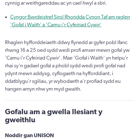
cynnig ar weithgareddau ac yn cael hwyl a sbri.
Cyngor Bwrdeistref Sirol Rhondda Cynon Taf am raglen
'Gofal i Waith' a 'Camu i'r Cyfeiriad Cywir'
Rhaglen hyfforddeiaeth ddwy flynedd ar gyfer pobl ifanc
rhwng 16 a 25 oed sydd wedi profi amser mewn gofal yw
'Camu i'r Cyfeiriad Cywir'. Mae 'Gofal i Waith' yn helpu'r
rhai sy'n gadael gofal a phobl sydd wedi profi gofal nad
ydynt mewn addysg, cyflogaeth na hyfforddiant, i
ddatblygu'r sgiliau, yr wybodaeth a'r profiad sydd eu
hangen arnyn nhw ym myd gwaith.
Gofalu am a gwella llesiant y
gweithlu
Noddir gan UNISON