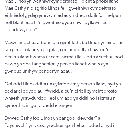
Mae Llinos yn weithiwr cymdeithasol i blant a phobl ifanc.
Mae Cathy’n disgrifio Llinos fel “gweithiwr cymdeithasol
eithriadol gydag ymrwymiad ac ymdrech ddifrifol i helpu'r
holl blant mae hi'n gweithio gyda nhw i gyflawni eu
breuddwydion”.
Mewn un achos arbennig o gymhleth, bu Llinos yn eirioli ar
ran person ifanc yn ei gofal, gan amddiffyn hawliau'r
person ifanc hwnnw i'r carn, sicrhau llais iddo a sicrhau bod
pawb yn deall anghenion y person ifanc hwnnw cyn
gwneud unrhyw benderfyniadau.
Gollodd Llinos ddim un cyfarfod am y person ifanc, hyd yn
oed ar ei ddyddiau i ffwrdd, a bu'n eirioli cymaint drosto
wnaeth yr awdurdod lleol ymladd yn ddiflino i sicrhau’r
cymorth clinigol yr oedd ei angen.
Dywed Cathy fod Llinos yn dangos “dewrder” a
“dycnwch” yn ystod yr achos, gan helpu i ddod o hyd i