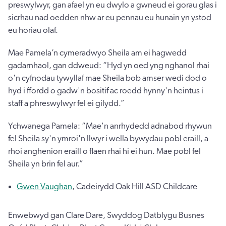
preswylwyr, gan afael yn eu dwylo a gwneud ei gorau glas i
sicrhau nad oedden nhw ar eu pennau eu hunain yn ystod
eu horiau olaf.
Mae Pamela’n cymeradwyo Sheila am ei hagwedd
gadarnhaol, gan ddweud: “Hyd yn oed yng nghanol rhai
o'n cyfnodau tywyllaf mae Sheila bob amser wedi dod o
hyd i ffordd o gadw'n bositif ac roedd hynny'n heintus i
staff a phreswylwyr fel ei gilydd.”
Ychwanega Pamela: “Mae'n anrhydedd adnabod rhywun
fel Sheila sy'n ymroi'n llwyr i wella bywydau pobl eraill, a
rhoi anghenion eraill o flaen rhai hi ei hun. Mae pobl fel
Sheila yn brin fel aur.”
Gwen Vaughan
, Cadeirydd Oak Hill ASD Childcare
Enwebwyd gan Clare Dare, Swyddog Datblygu Busnes