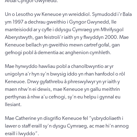
Ardal Cyngor Gwynedd.
Un o Lesotho yw Keneuoe yn wreiddiol. Symudodd i'r Bala
ym 1997 a dechrau gweithio i Gyngor Gwynedd, lle
manteisiodd ar y cyfle i ddysgu Cymraeg ym Mhrifysgol
Aberystwyth, gan feistroli'r iaith yn y flwyddyn 2000. Mae
Keneuoe bellach yn gweithio mewn cartref gofal, gan
gefnogi pobl â dementia ac anghenion cymhleth.
Mae hyrwyddo hawliau pobl a chanolbwyntio ar yr
unigolyn a'r hyn sy'n bwysig iddo yn rhan hanfodol o rôl
Keneuoe. Drwy gyfathrebu â phreswylwyr yn yr iaith y
maen nhw’n ei dewis, mae Keneuoe yn gallu meithrin
perthynas â nhw a'u cefnogi, sy'n eu helpu i gynnal eu
llesiant.
Mae Catherine yn disgrifio Keneuoe fel “ysbrydoliaeth i
lawer o staff eraill sy'n dysgu Cymraeg, ac mae hi'n annog
eraill i lwyddo”.