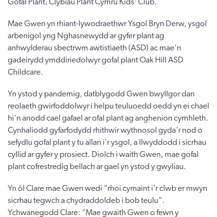
Gofal Plant, Clybiau Plant Cymru Kids' Club.
Mae Gwen yn rhiant-lywodraethwr Ysgol Bryn Derw, ysgol
arbenigol yng Nghasnewydd ar gyfer plant ag
anhwylderau sbectrwm awtistiaeth (ASD) ac mae'n
gadeirydd ymddiriedolwyr gofal plant Oak Hill ASD
Childcare.
Yn ystod y pandemig, datblygodd Gwen bwyllgor dan
reolaeth gwirfoddolwyr i helpu teuluoedd oedd yn ei chael
hi'n anodd cael gafael ar ofal plant ag anghenion cymhleth.
Cynhaliodd gyfarfodydd rhithwir wythnosol gyda'r nod o
sefydlu gofal plant y tu allan i'r ysgol, a llwyddodd i sicrhau
cyllid ar gyfer y prosiect. Diolch i waith Gwen, mae gofal
plant cofrestredig bellach ar gael yn ystod y gwyliau.
Yn ôl Clare mae Gwen wedi “rhoi cymaint i'r clwb er mwyn
sicrhau tegwch a chydraddoldeb i bob teulu”.
Ychwanegodd Clare: “Mae gwaith Gwen o fewn y