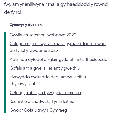
fwy am yr enillwyr a’r rhai a gyrhaeddodd y rownd
derfynol.
Cynnwys y dudalen
Gwyliwch seremoni wobrwyo 2022
Categorïau, enillwyr a’r rhai a gyrhaeddodd rownd
derfynol y Gwobrau 2022
Adeiladu dyfodol disglair gyda phlant a theuluoedd
Gofalu am a gwella llesiant y gweithlu
Hyrwyddo cydraddoldeb, amrywiaeth a
chynhwysiant
Cefnogi pobl sy'n byw gyda dementia
Recriwtio a chadw staff yn effeithiol
Gwobr Gofalu trwy'r Gymraeg