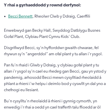
Y rhai a gyrhaeddodd y rownd derfynol:
Becci Bennett
, Rheolwr Clwb y Ddraig, Caerffili
Enwebwyd gan Becky Hall, Swyddog Datblygu Busnes
Gofal Plant, Clybiau Plant Cymru Kids' Club.
Disgrifiwyd Becci, sy'n hyfforddwr gwaith chwarae, fel
rhywun sy’n “angerddol” am ofal plant y tu allan i'r ysgol.
Pan fu'n rhaid i Glwb y Ddraig, y clybiau gofal plant y tu
allan i'r ysgol sy'n cael eu rhedeg gan Becci, gau yn ystod y
pandemig, arhosodd Becci mewn cysylltiad rheolaidd â
phlant a rhieni i'w helpu i deimlo bod y cyswllt yn dal yno a
chefnogi eu llesiant.
Bu'n cysylltu'n rheolaidd â rhieni i gynnig cymorth, yn
enwedig i'r rhai a oedd yn cael trafferth talu ffioedd ar ôl