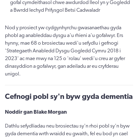
gofal cymdeithasol chwe awdurdod lleol yn y Gogledd
a Bwrdd Iechyd Prifysgol Betsi Cadwaladr
Nod y prosiect yw cydgynhyrchu gwasanaethau gyda
phobl ag anableddau dysgu a'u rhieni a'u gofalwyr. Ers
hynny, mae 68 o brosiectau wedi'u sefydlu i gefnogi
'Strategaeth Anabledd Dysgu Gogledd Cymru 2018 i
2023' ac mae mwy na 125 o 'rolau' wedi'u creu ar gyfer
dinasyddion a gofalwyr, gan adeiladu ar eu cryfderau
unigol.
Cefnogi pobl sy'n byw gyda dementia
Noddir gan Blake Morgan
Dathlu sefydliadau neu brosiectau sy'n rhoi pobl sy'n byw
gyda dementia wrth wraidd eu gwaith, fel eu bod yn cael