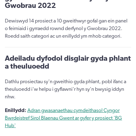
Gwobrau 2022
Dewiswyd 14 prosiect a 10 gweithwyr gofal gan ein panel
o feirniaid i gyrraedd rownd derfynol y Gwobrau 2022.
Roedd saith categori ac un enillydd ym mhob categori.
Adeiladu dyfodol disglair gyda phlant
a theuluoedd
Dathlu prosiectau sy'n gweithio gyda phlant, pobl ifanc a
theuluoedd i'w helpu i gyflawni'r hyn sy'n bwysig iddyn
nhw.
Enillydd:
Adran gwasanaethau cymdeithasol Cyngor
Bwrdeistref Sirol Blaenau Gwent ar gyfer y prosiect 'BG
Hub'