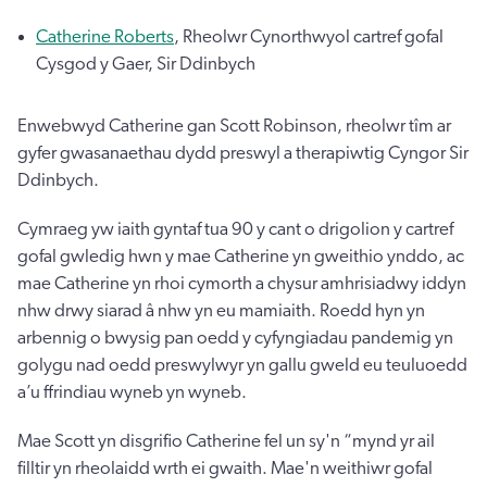
Catherine Roberts
, Rheolwr Cynorthwyol cartref gofal
Cysgod y Gaer, Sir Ddinbych
Enwebwyd Catherine gan Scott Robinson, rheolwr tîm ar
gyfer gwasanaethau dydd preswyl a therapiwtig Cyngor Sir
Ddinbych.
Cymraeg yw iaith gyntaf tua 90 y cant o drigolion y cartref
gofal gwledig hwn y mae Catherine yn gweithio ynddo, ac
mae Catherine yn rhoi cymorth a chysur amhrisiadwy iddyn
nhw drwy siarad â nhw yn eu mamiaith. Roedd hyn yn
arbennig o bwysig pan oedd y cyfyngiadau pandemig yn
golygu nad oedd preswylwyr yn gallu gweld eu teuluoedd
a’u ffrindiau wyneb yn wyneb.
Mae Scott yn disgrifio Catherine fel un sy'n “mynd yr ail
filltir yn rheolaidd wrth ei gwaith. Mae'n weithiwr gofal