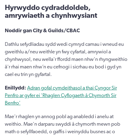
Hyrwyddo cydraddoldeb,
amrywiaeth a chynhwysiant
Noddir gan City & Guilds/CBAC
Dathlu sefydliadau sydd wedi cymryd camau i wneud eu
gweithlu a/neu weithle yn fwy cyfartal, amrywiol a
chynhwysol, neu wella'r ffordd maen nhw'n rhyngweithio
â'r rhai maen nhw’n eu cefnogi i sicrhau eu bod i gyd yn
cael eu trin yn gyfartal.
Enillydd:
Adran gofal cymdeithasol a thai Cyngor Sir
Penfro ar gyfer ei 'Rhaglen Cyflogaeth â Chymorth Sir
Benfro’
Mae'r rhaglen yn annog pobl ag anabledd i anelu at
weithio. Mae'n darparu swyddi â chymorth mewn pob
math o sefyllfaoedd, o gaffis i weinyddu busnes ac o