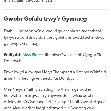
mis' i ddathlu llwyddiant staff.
Gwobr Gofalu trwy'r Gymraeg
Dathlu unigolion sy'n gwneud gwahaniaeth cadarnhaol i
fywydau pobl drwy ddarparu gofal o ansawdd uchel drwy
gyfrwng y Gymraeg.
Enillydd:
Alaw Pierce
, Rheolwr Gwasanaeth Cyngor Sir
Ddinbych
Enwebwyd Alaw gan Nerys Thompsett a Kathryn Whitfield
ar ran tîm rheoli gweithredol Sir Ddinbych.
Mae Nerys a Kathryn yn disgrifio Alaw, a gafodd ei
henwebu am ei gwaith yn hyrwyddo hawliau pobl i
ddefnyddio'r Gymraeg, fel “esiampl” i staff. Gydol ei gyrfa,
mae Alaw wedi cefnogi'r defnydd o'r Gymraeg yn y