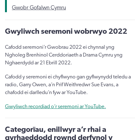
Gwobr Gofalwn Cymru
Gwyliwch seremoni wobrwyo 2022
Cafodd seremoni’r Gwobrau 2022 ei chynnal yng
Ngholeg Brenhinol Cerddoriaeth a Drama Cymru yng
Nghaerdydd ar 21 Ebrill 2022.
Cafodd y seremoni ei chyflwyno gan gyflwynydd teledu a
radio, Garry Owen, a’n Prif Weithredwr Sue Evans, a
chafodd ei darlledu’n fyw ar YouTube.
Gwyliwch recordiad o’r seremoni ar YouTube.
Categorïau, enillwyr a’r rhai a
gyrhaeddodd rownd derfynol y