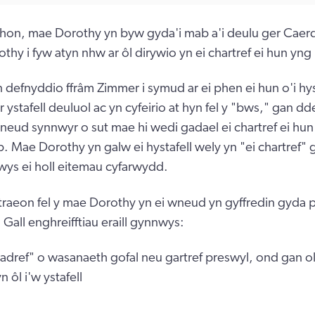
t hon, mae Dorothy yn byw gyda'i mab a'i deulu ger Caer
y i fyw atyn nhw ar ôl dirywio yn ei chartref ei hun yn
defnyddio ffrâm Zimmer i symud ar ei phen ei hun o'i hyst
r ystafell deuluol ac yn cyfeirio at hyn fel y "bws," gan d
wneud synnwyr o sut mae hi wedi gadael ei chartref ei hun
. Mae Dorothy yn galw ei hystafell wely yn "ei chartref" 
nwys ei holl eitemau cyfarwydd.
raeon fel y mae Dorothy yn ei wneud yn gyffredin gyda 
Gall enghreifftiau eraill gynnwys:
 adref" o wasanaeth gofal neu gartref preswyl, ond gan o
 ôl i'w ystafell