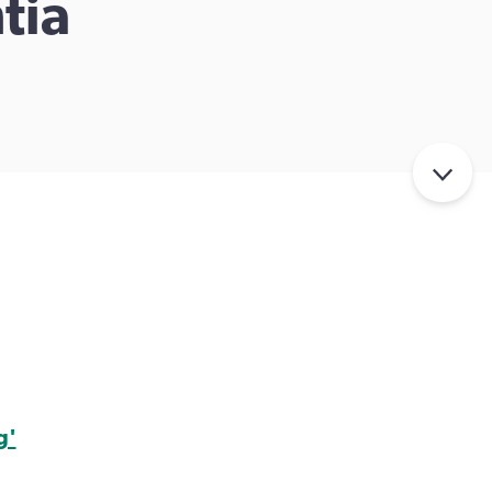
tia
g'