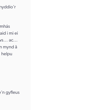
nyddio’r
y mhás
id i mi ei
s... ac...
'n mynd â
n helpu
'n gyfleus