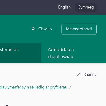
English
Cymraeg
Rhannu
Chwilio
Mewngofnodi
terau ac
Adnoddau a
u
chanllawiau
Rhannu
u ymarfer sy'n seiliedig ar gryfderau