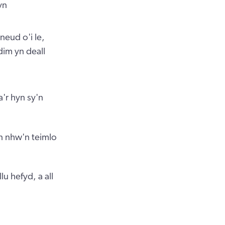
yn
neud o'i le,
im yn deall
'r hyn sy'n
n nhw'n teimlo
u hefyd, a all