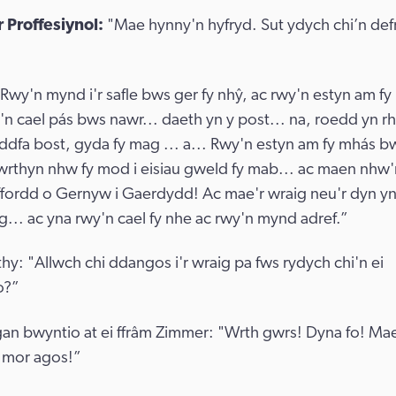
 Proffesiynol:
"Mae hynny'n hyfryd. Sut ydych chi’n def
"Rwy'n mynd i'r safle bws ger fy nhŷ, ac rwy'n estyn am f
n cael pás bws nawr... daeth yn y post... na, roedd yn rha
ddfa bost, gyda fy mag ... a... Rwy'n estyn am fy mhás bw
rthyn nhw fy mod i eisiau gweld fy mab... ac maen nhw
ll ffordd o Gernyw i Gaerdydd! Ac mae'r wraig neu'r dyn y
... ac yna rwy'n cael fy nhe ac rwy'n mynd adref.”
hy: "Allwch chi ddangos i'r wraig pa fws rydych chi'n ei
o?”
gan bwyntio at ei ffrâm Zimmer: "Wrth gwrs! Dyna fo! Mae
d mor agos!”