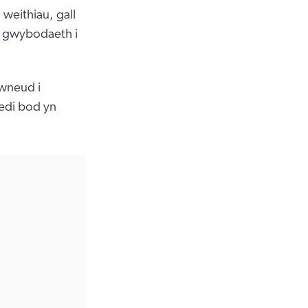
 weithiau, gall
i gwybodaeth i
 wneud i
wedi bod yn