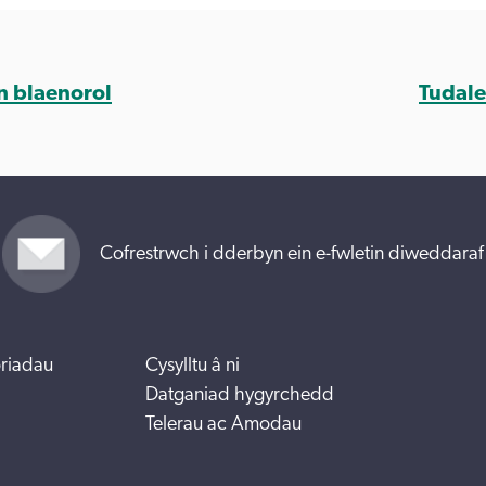
n blaenorol
Tudale
Cofrestrwch i dderbyn ein e-fwletin diweddaraf
riadau
Cysylltu â ni
Datganiad hygyrchedd
Telerau ac Amodau