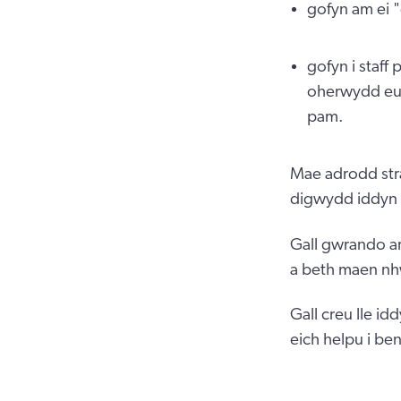
gofyn am ei 
gofyn i staff
oherwydd eu 
pam.
Mae adrodd stra
digwydd iddyn
Gall gwrando ar
a beth maen nhw
Gall creu lle i
eich helpu i be