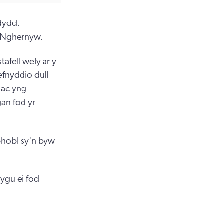
dydd.
g Nghernyw.
afell wely ar y
defnyddio dull
 ac yng
gan fod yr
phobl sy'n byw
lygu ei fod