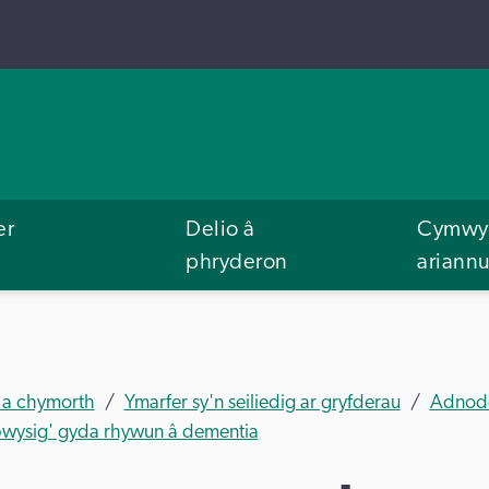
er
Delio â
Cymwys
phryderon
ariann
 a chymorth
Ymarfer sy'n seiliedig ar gryfderau
Adnodda
n bwysig' gyda rhywun â dementia