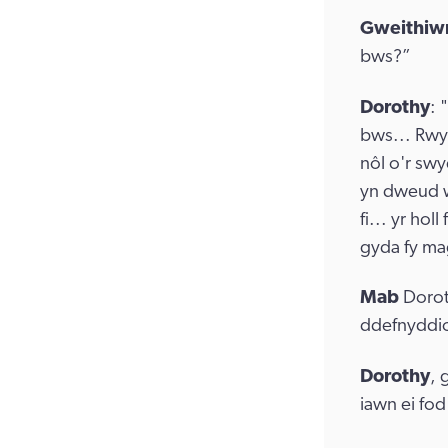
Gweithiwr
bws?”
Dorothy
: 
bws... Rwy'
nôl o'r swy
yn dweud w
fi... yr ho
gyda fy mag
Mab
Dorot
ddefnyddi
Dorothy
, 
iawn ei fo