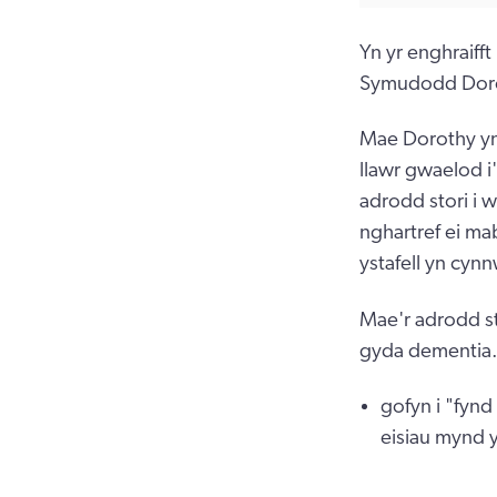
Yn yr enghraiff
Symudodd Doroth
Mae Dorothy yn 
llawr gwaelod i'
adrodd stori i 
nghartref ei mab
ystafell yn cyn
Mae'r adrodd st
gyda dementia. 
gofyn i "fynd
eisiau mynd yn