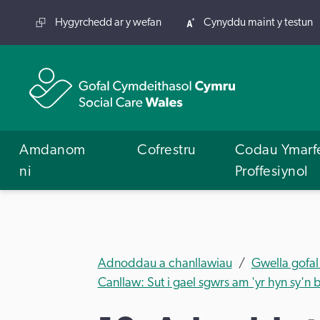
Hygyrchedd ar y wefan
Cynyddu maint y testun
Amdanom
Cofrestru
Codau Ymarf
ni
Proffesiynol
Adnoddau a chanllawiau
Gwella gofal
Canllaw: Sut i gael sgwrs am 'yr hyn sy'