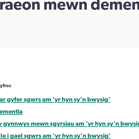
traeon mewn demen
yfres
 ar gyfer sgwrs am 'yr hyn sy'n bwysig'
dementia
w gynnwys mewn sgyrsiau am 'yr hyn sy'n bwysi
lle i gael sgwrs am 'yr hyn sy'n bwysig'