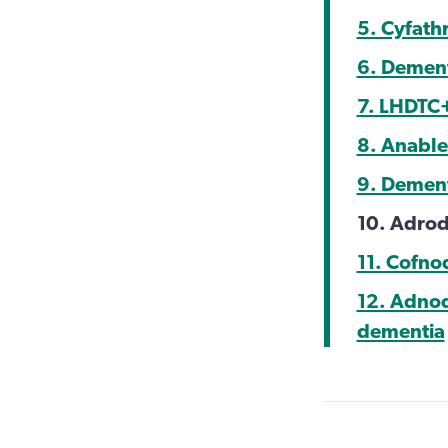
5. Cyfath
6. Dement
7. LHDTC
8. Anabl
9. Dementi
10. Adro
11. Cofno
12. Adnod
dementia