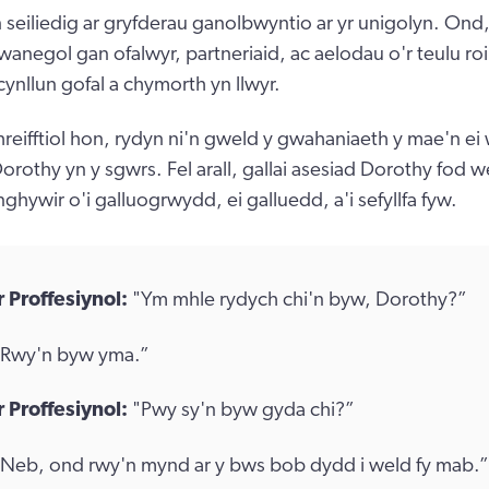
 seiliedig ar gryfderau ganolbwyntio ar yr unigolyn. Ond,
anegol gan ofalwyr, partneriaid, ac aelodau o'r teulu ro
cynllun gofal a chymorth yn llwyr.
reifftiol hon, rydyn ni'n gweld y gwahaniaeth y mae'n ei
othy yn y sgwrs. Fel arall, gallai asesiad Dorothy fod 
hywir o'i galluogrwydd, ei galluedd, a'i sefyllfa fyw.
 Proffesiynol:
"Ym mhle rydych chi'n byw, Dorothy?”
"Rwy'n byw yma.”
 Proffesiynol:
"Pwy sy'n byw gyda chi?”
"Neb, ond rwy'n mynd ar y bws bob dydd i weld fy mab.”