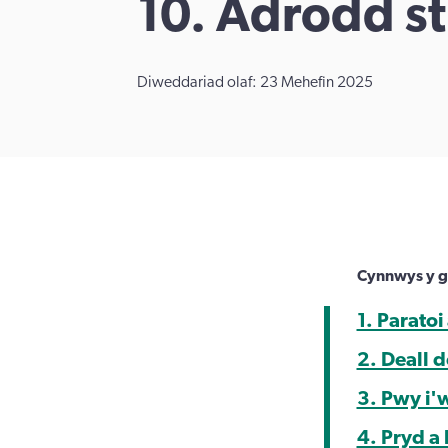
10. Adrodd s
Diweddariad olaf: 23 Mehefin 2025
Cynnwys y g
1. Paratoi
2. Deall 
3. Pwy i'
4. Pryd a 