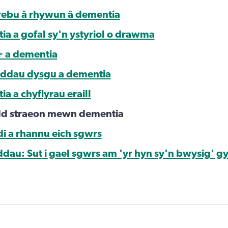
rebu â rhywun â dementia
ia a gofal sy'n ystyriol o drawma
+ a dementia
eddau dysgu a dementia
a a chyflyrau eraill
dd straeon mewn dementia
di a rhannu eich sgwrs
dau: Sut i gael sgwrs am 'yr hyn sy'n bwysig' g