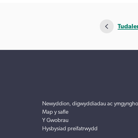
Tudale
Newyddion, digwyddiadau ac ymgyngho
Map y safle
Y Gwobrau
Hysbysiad preifatrwydd