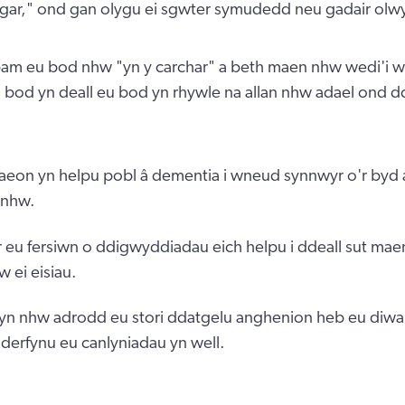
"gar," ond gan olygu ei sgwter symudedd neu gadair olw
 pam eu bod nhw "yn y carchar" a beth maen nhw wedi'i w
bod yn deall eu bod yn rhywle na allan nhw adael ond dd
eon yn helpu pobl â dementia i wneud synnwyr o'r byd a
 nhw.
 eu fersiwn o ddigwyddiadau eich helpu i ddeall sut mae
 ei eisiau.
ddyn nhw adrodd eu stori ddatgelu anghenion heb eu diwall
nderfynu eu canlyniadau yn well.