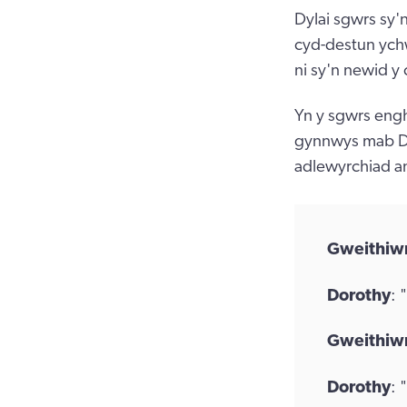
Dylai sgwrs sy'n
cyd-destun ychw
ni sy'n newid y 
Yn y sgwrs engh
gynnwys mab Dor
adlewyrchiad ang
Gweithiwr
Dorothy
: 
Gweithiwr
Dorothy
: 