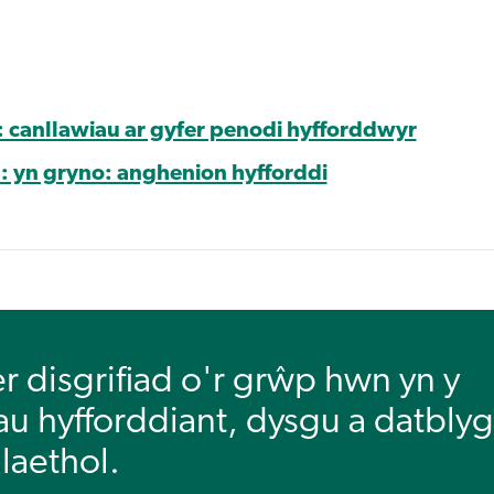
: canllawiau ar gyfer penodi hyfforddwyr
: yn gryno: anghenion hyfforddi
 disgrifiad o'r grŵp hwn yn y
u hyfforddiant, dysgu a datbly
laethol.