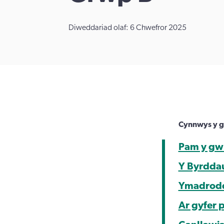
Diweddariad olaf: 6 Chwefror 2025
Cynnwys y g
Pam y gw
Y Byrdda
Ymadroddi
Ar gyfer 