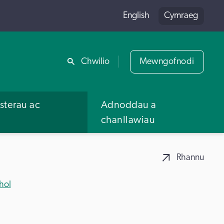
English
Cymraeg
Rhannu
Chwilio
Mewngofnodi
terau ac
Adnoddau a
u
chanllawiau
Rhannu
hol