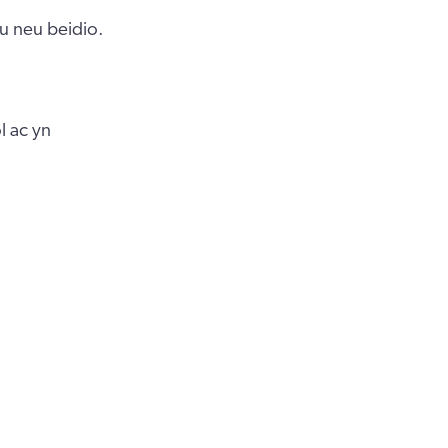
u neu beidio.
l ac yn