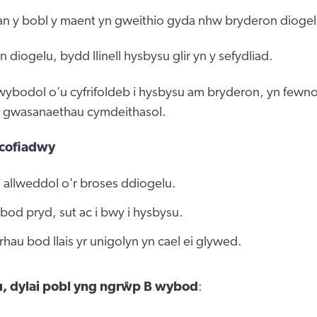
gan y bobl y maent yn gweithio gyda nhw bryderon diogel
diogelu, bydd llinell hysbysu glir yn y sefydliad.
ybodol o’u cyfrifoldeb i hysbysu am bryderon, yn fewno
’r gwasanaethau cymdeithasol.
cofiadwy
 allweddol o'r broses ddiogelu.
od pryd, sut ac i bwy i hysbysu.
rhau bod llais yr unigolyn yn cael ei glywed.
au, dylai pobl yng ngrŵp B wybod
: