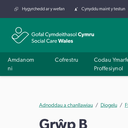
Hygyrchedd ar y wefan
Cynyddu maint y testun
Amdanom
Cofrestru
Codau Ymarf
ni
Proffesiynol
Adnoddau a chanllawiau
Diogelu
F
Grŵp B