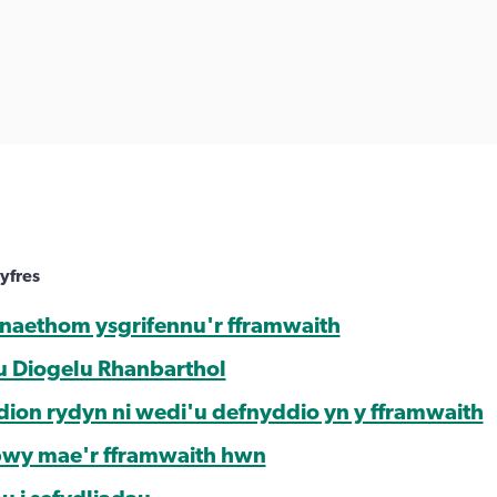
yfres
naethom ysgrifennu'r fframwaith
u Diogelu Rhanbarthol
on rydyn ni wedi'u defnyddio yn y fframwaith
pwy mae'r fframwaith hwn