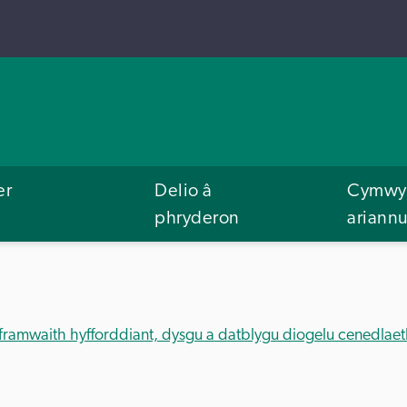
er
Delio â
Cymwys
phryderon
ariann
framwaith hyfforddiant, dysgu a datblygu diogelu cenedlaet