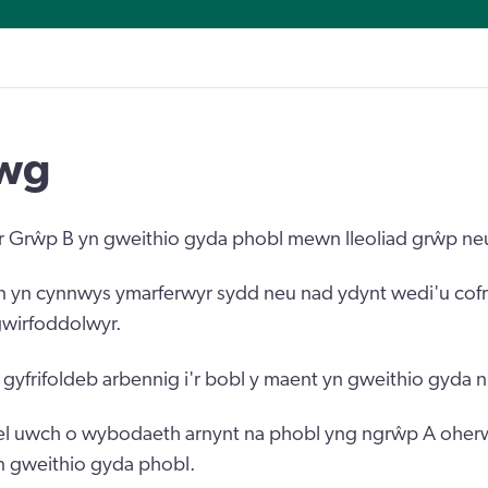
lwg
Grŵp B yn gweithio gyda phobl mewn lleoliad grŵp neu a
 yn cynnwys ymarferwyr sydd neu nad ydynt wedi'u cofr
gwirfoddolwyr.
yfrifoldeb arbennig i'r bobl y maent yn gweithio gyda 
el uwch o wybodaeth arnynt na phobl yng ngrŵp A ohe
n gweithio gyda phobl.