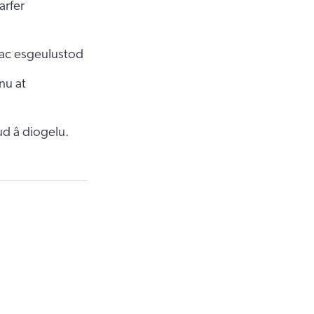
arfer
 ac esgeulustod
nu at
d â diogelu.