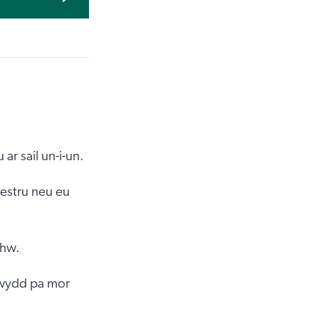
r sail un-i-un.
estru neu eu
nhw.
rwydd pa mor