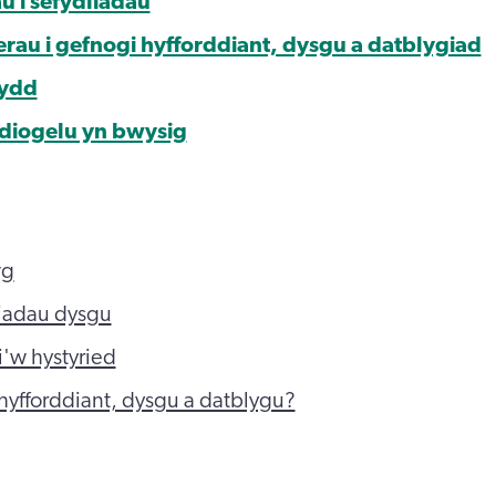
u i sefydliadau
au i gefnogi hyfforddiant, dysgu a datblygiad
ydd
diogelu yn bwysig
wg
iadau dysgu
i'w hystyried
 hyfforddiant, dysgu a datblygu?