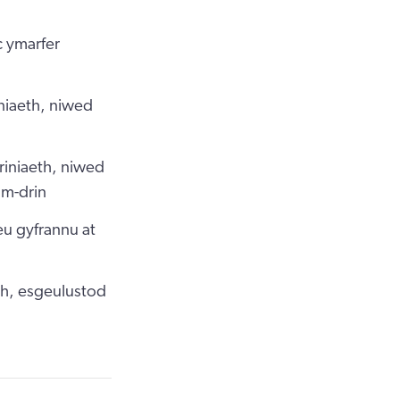
 ymarfer
iniaeth, niwed
riniaeth, niwed
am-drin
eu gyfrannu at
th, esgeulustod