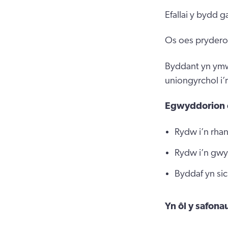
Efallai y bydd 
Os oes pryderon 
Byddant yn ymw
uniongyrchol i
Egwyddorion 
Rydw i’n rhan
Rydw i’n gwyb
Byddaf yn sic
Yn ôl y safon