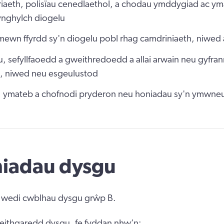
aeth, polisïau cenedlaethol, a chodau ymddygiad ac ym
ynghylch diogelu
 mewn ffyrdd sy'n diogelu pobl rhag camdriniaeth, niwed
u, sefyllfaoedd a gweithredoedd a allai arwain neu gyfran
, niwed neu esgeulustod
u, ymateb a chofnodi pryderon neu honiadau sy'n ymwneu
niadau dysgu
 wedi cwblhau dysgu grŵp B.
ithgaredd dysgu, fe fyddan nhw’n: