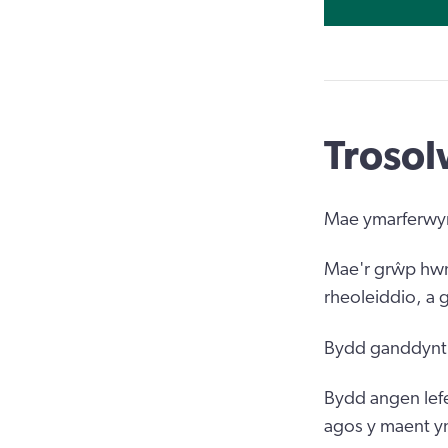
Troso
Mae ymarferwyr 
Mae'r grŵp hwn
rheoleiddio, a 
Bydd ganddynt g
Bydd angen lef
agos y maent y