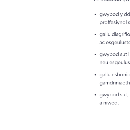
gwybod y dde
proffesiynol
gallu disgrif
ac esgeulust
gwybod sut i
neu esgeulus
gallu esbonio
gamdriniaeth
gwybod sut, 
a niwed.