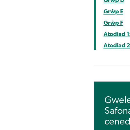
Grŵp D
Grŵp E
Grŵp F
Atodiad 1
Atodiad 2
Gweler
Safona
cened