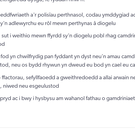
ddfwriaeth a'r polisïau perthnasol, codau ymddygiad ac
 sy'n adlewyrchu eu rôl mewn perthynas â diogelu
io sut i weithio mewn ffyrdd sy'n diogelu pobl rhag camdr
od
 fod yn chwilfrydig pan fyddant yn dyst neu’n amau camd
tod, neu os bydd rhywun yn dweud eu bod yn cael eu c
 ffactorau, sefyllfaoedd a gweithredoedd a allai arwain n
, niwed neu esgeulustod
pryd ac i bwy i hysbysu am wahanol fathau o gamdriniae