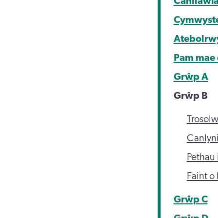
Canllawia
Cymwyster
Atebolrw
Pam mae 
Grŵp A
Grŵp B
Trosol
Canlyn
Pethau 
Faint o
Grŵp C