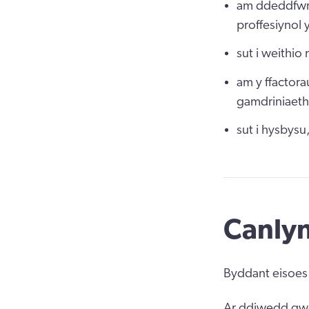
am ddeddfwri
proffesiynol 
sut i weithio
am y ffactora
gamdriniaeth
sut i hysbys
Canly
Byddant eisoes
Ar ddiwedd gwe