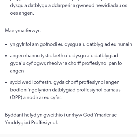
dysgu a datblygu a ddarperir a gwneud newidiadau os
oes angen.
Mae ymarferwyr:
yn gyfrifol am gofnodi eu dysgu a'u datblygiad eu hunain
angen rhannu tystiolaeth o'u dysgu a'u datblygiad
gyda'u cyflogwr, rheolwr a chorff proffesiynol pan fo
angen
sydd wedi cofrestru gyda chorff proffesiynol angen
bodloni'r gofynion datblygiad proffesiynol parhaus
(DPP) a nodir ar eu cyfer.
Byddant hefyd yn gweithio i unrhyw God Ymarfer ac
Ymddygiad Proffesiynol.