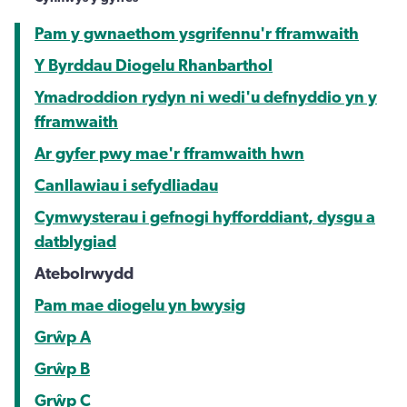
Pam y gwnaethom ysgrifennu'r fframwaith
Y Byrddau Diogelu Rhanbarthol
Ymadroddion rydyn ni wedi'u defnyddio yn y
fframwaith
Ar gyfer pwy mae'r fframwaith hwn
Canllawiau i sefydliadau
Cymwysterau i gefnogi hyfforddiant, dysgu a
datblygiad
Atebolrwydd
Pam mae diogelu yn bwysig
Grŵp A
Grŵp B
Grŵp C