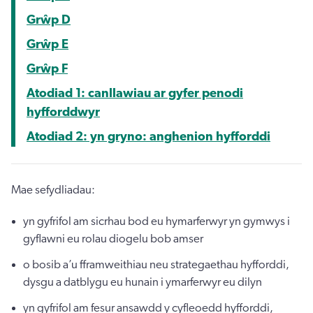
Grŵp D
Grŵp E
Grŵp F
Atodiad 1: canllawiau ar gyfer penodi
hyfforddwyr
Atodiad 2: yn gryno: anghenion hyfforddi
Mae sefydliadau:
yn gyfrifol am sicrhau bod eu hymarferwyr yn gymwys i
gyflawni eu rolau diogelu bob amser
o bosib a’u fframweithiau neu strategaethau hyfforddi,
dysgu a datblygu eu hunain i ymarferwyr eu dilyn
yn gyfrifol am fesur ansawdd y cyfleoedd hyfforddi,