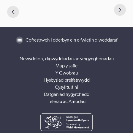
Cofrestrwch i dderbyn ein e-fwletin diweddaraf
Newyddion, digwyddiadau ac ymgynghoriadau
Map y safle
Y Gwobrau
Hysbysiad preifatrwydd
Cysylltu â ni
Datganiad hygyrchedd
Telerau ac Amodau