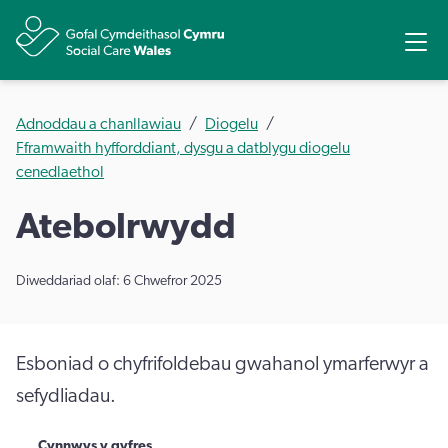
Rhannu
Ope
Adnoddau a chanllawiau
Diogelu
Fframwaith hyfforddiant, dysgu a datblygu diogelu
cenedlaethol
Atebolrwydd
Diweddariad olaf: 6 Chwefror 2025
Esboniad o chyfrifoldebau gwahanol ymarferwyr a
sefydliadau.
Cynnwys y gyfres