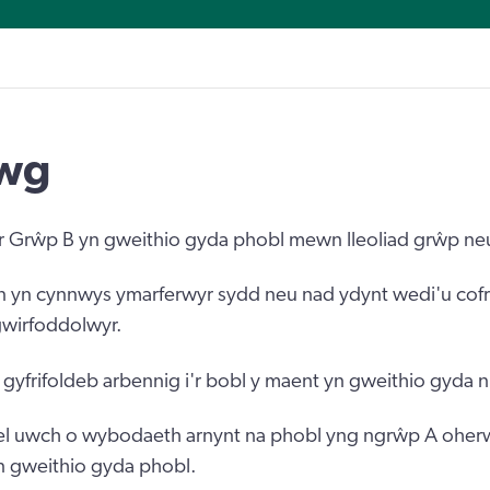
lwg
Grŵp B yn gweithio gyda phobl mewn lleoliad grŵp neu a
 yn cynnwys ymarferwyr sydd neu nad ydynt wedi'u cofr
gwirfoddolwyr.
yfrifoldeb arbennig i'r bobl y maent yn gweithio gyda 
el uwch o wybodaeth arnynt na phobl yng ngrŵp A ohe
n gweithio gyda phobl.