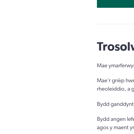
Troso
Mae ymarferwyr 
Mae'r grŵp hwn
rheoleiddio, a 
Bydd ganddynt g
Bydd angen lef
agos y maent y