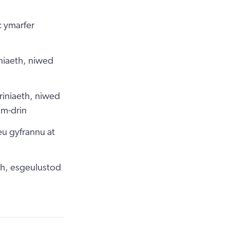
 ymarfer
iniaeth, niwed
riniaeth, niwed
am-drin
eu gyfrannu at
th, esgeulustod