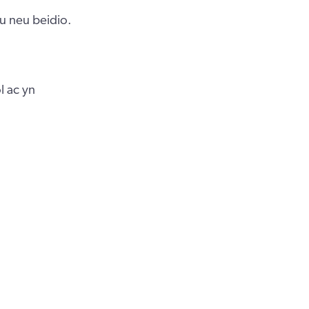
u neu beidio.
l ac yn