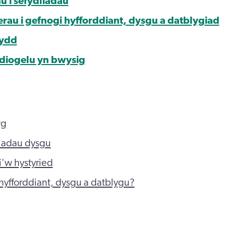
u i sefydliadau
au i gefnogi hyfforddiant, dysgu a datblygiad
ydd
diogelu yn bwysig
wg
iadau dysgu
i'w hystyried
 hyfforddiant, dysgu a datblygu?