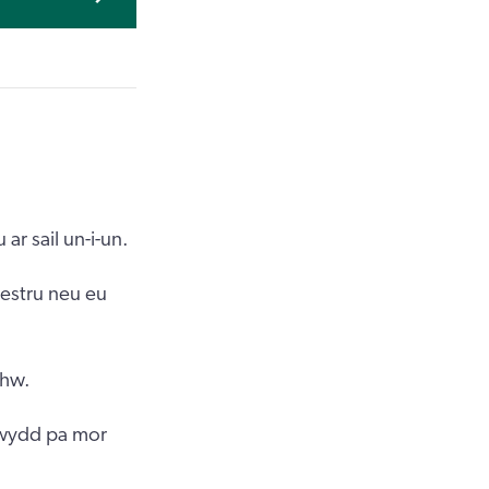
r sail un-i-un.
estru neu eu
nhw.
rwydd pa mor