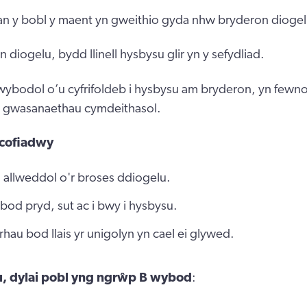
gan y bobl y maent yn gweithio gyda nhw bryderon diogel
diogelu, bydd llinell hysbysu glir yn y sefydliad.
ybodol o’u cyfrifoldeb i hysbysu am bryderon, yn fewno
’r gwasanaethau cymdeithasol.
cofiadwy
 allweddol o'r broses ddiogelu.
od pryd, sut ac i bwy i hysbysu.
rhau bod llais yr unigolyn yn cael ei glywed.
au, dylai pobl yng ngrŵp B wybod
: