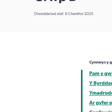
Diweddariad olaf: 6 Chwefror 2025
Cynnwys y g
Pam y gw
Y Byrdda
Ymadroddi
Ar gyfer 