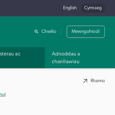
English
Cymraeg
Rhannu
Chwilio
Mewngofnodi
terau ac
Adnoddau a
u
chanllawiau
Rhannu
hol