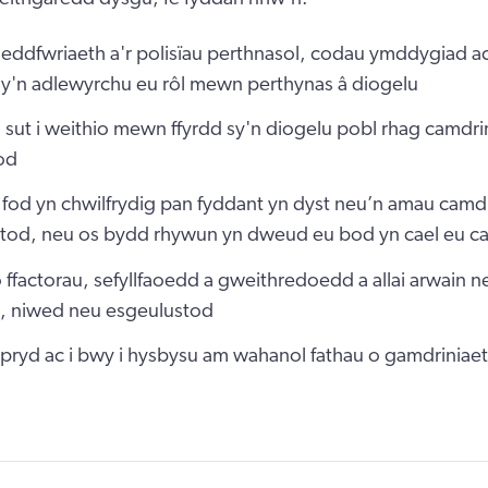
ddfwriaeth a'r polisïau perthnasol, codau ymddygiad ac
 sy'n adlewyrchu eu rôl mewn perthynas â diogelu
io sut i weithio mewn ffyrdd sy'n diogelu pobl rhag camdr
od
 fod yn chwilfrydig pan fyddant yn dyst neu’n amau camd
tod, neu os bydd rhywun yn dweud eu bod yn cael eu c
 ffactorau, sefyllfaoedd a gweithredoedd a allai arwain n
, niwed neu esgeulustod
pryd ac i bwy i hysbysu am wahanol fathau o gamdriniae