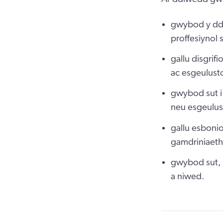
gwybod y dde
proffesiynol
gallu disgrif
ac esgeulust
gwybod sut i
neu esgeulus
gallu esbonio
gamdriniaeth
gwybod sut, 
a niwed.