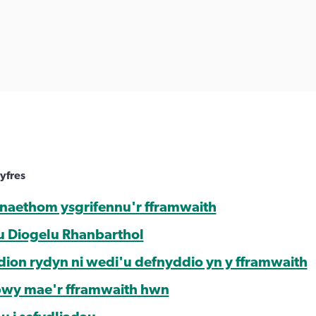
yfres
naethom ysgrifennu'r fframwaith
u Diogelu Rhanbarthol
on rydyn ni wedi'u defnyddio yn y fframwaith
pwy mae'r fframwaith hwn