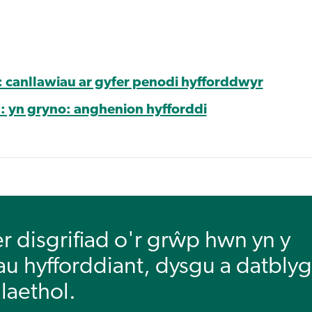
: canllawiau ar gyfer penodi hyfforddwyr
: yn gryno: anghenion hyfforddi
 disgrifiad o'r grŵp hwn yn y
u hyfforddiant, dysgu a datbly
laethol.