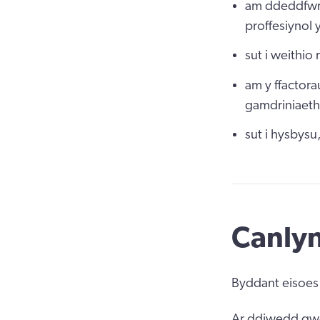
am ddeddfwri
proffesiynol 
sut i weithio
am y ffactora
gamdriniaeth
sut i hysbys
Canly
Byddant eisoes
Ar ddiwedd gwe