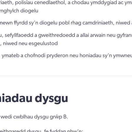
aeth, polisïau cenedlaethol, a chodau ymddygiad ac ym
ynghylch diogelu
 mewn ffyrdd sy'n diogelu pobl rhag camdriniaeth, niwed
u, sefyllfaoedd a gweithredoedd a allai arwain neu gyfran
, niwed neu esgeulustod
u, ymateb a chofnodi pryderon neu honiadau sy'n ymwneu
niadau dysgu
 wedi cwblhau dysgu grŵp B.
ithgaredd dysgu, fe fyddan nhw’n: