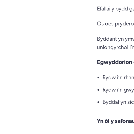
Efallai y bydd 
Os oes pryderon 
Byddant yn ymw
uniongyrchol i
Egwyddorion 
Rydw i’n rhan
Rydw i’n gwyb
Byddaf yn sic
Yn ôl y safon