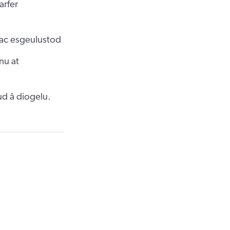
arfer
 ac esgeulustod
nu at
d â diogelu.