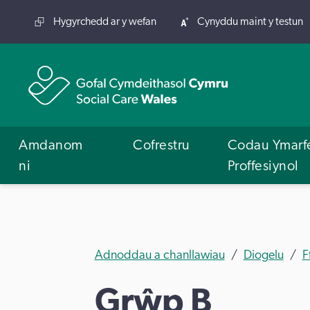
Hygyrchedd ar y wefan
Cynyddu maint y testun
Amdanom
Cofrestru
Codau Ymarf
ni
Proffesiynol
Adnoddau a chanllawiau
Diogelu
F
Grŵp B