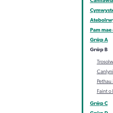
Canllawia
Cymwyster
Atebolrw
Pam mae 
Grŵp A
Grŵp B
Trosol
Canlyn
Pethau 
Faint o
Grŵp C