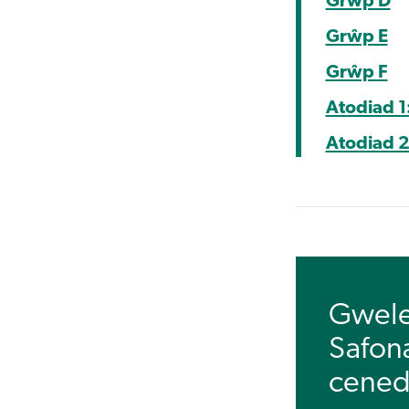
Grŵp D
Grŵp E
Grŵp F
Atodiad 1
Atodiad 2
Gweler
Safona
cened