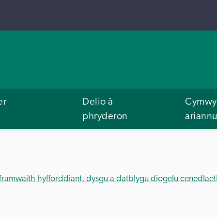
er
Delio â
Cymwys
phryderon
ariann
framwaith hyfforddiant, dysgu a datblygu diogelu cenedlaet