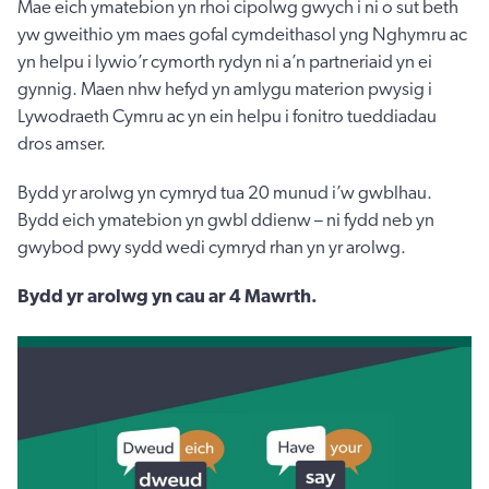
Mae eich ymatebion yn rhoi cipolwg gwych i ni o sut beth
yw gweithio ym maes gofal cymdeithasol yng Nghymru ac
yn helpu i lywio’r cymorth rydyn ni a’n partneriaid yn ei
gynnig. Maen nhw hefyd yn amlygu materion pwysig i
Lywodraeth Cymru ac yn ein helpu i fonitro tueddiadau
dros amser.
Bydd yr arolwg yn cymryd tua 20 munud i’w gwblhau.
Bydd eich ymatebion yn gwbl ddienw – ni fydd neb yn
gwybod pwy sydd wedi cymryd rhan yn yr arolwg.
Bydd
yr arolwg yn cau ar 4 Mawrth.