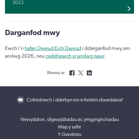
2023.
Darganfod mwy
Ewch i'n
hafan Dweud Eich Dweud
i ddarganfod mwy am
arolwg 2026, neu
cwblhewch yr arolwg nawr
.
Rhannu ar
Cofrestrwch i dderbyn ein e-fwletin diweddaraf
Newyddion, digwyddiadau ac ymgynghoriadau
Map y safle
Y Gwobrau