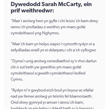
Dywedodd Sarah McCarty, ein
prif weithredwr:
"Mae’r arolwg hwn yn gyfle i chi leisio’ch barn drwy
rannu’ch profiadau o weithio ym maes gofal
cymdeithasol yng Nghymru.
"Mae’ch barn yn helpu siapio’r cymorth rydyn ni a
sefydliadau eraill yn ei ddarparu i chi a’ch cyflogwr.
"Dyma’r unig arolwg cenedlaethol sy’n rhoi darlun
clir o sut beth yw gweithio ym maes gofal
cymdeithasol a gwaith cymdeithasol ledled
Cymru.
"Rydyn ni’n gwybod eich bod yn brysur ac efallai
nad yw llenwi arolwg yn teimlo fel blaenoriaeth.
Ond drwy gymryd yr amser i rannu’ch barn,
byddwch yn ein helpu i ddeall beth sy’n bwysig i