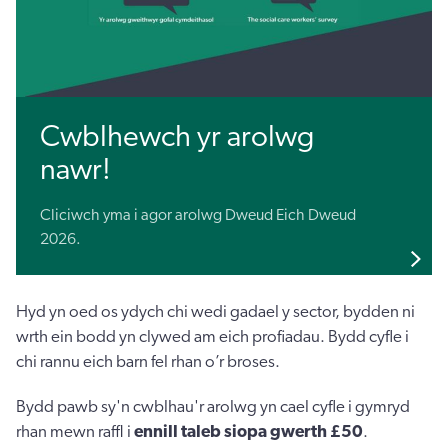
Cwblhewch yr arolwg
nawr!
Cliciwch yma i agor arolwg Dweud Eich Dweud
2026.
Hyd yn oed os ydych chi wedi gadael y sector, bydden ni
wrth ein bodd yn clywed am eich profiadau. Bydd cyfle i
chi rannu eich barn fel rhan o’r broses.
Bydd pawb sy'n cwblhau'r arolwg yn cael cyfle i gymryd
rhan mewn raffl i
ennill taleb siopa gwerth £50
.