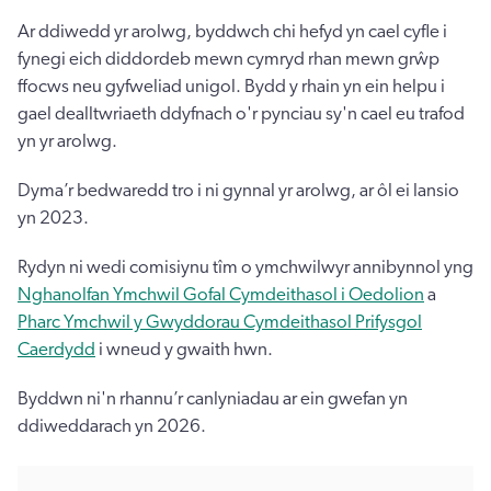
Ar ddiwedd yr arolwg, byddwch chi hefyd yn cael cyfle i
fynegi eich diddordeb mewn cymryd rhan mewn grŵp
ffocws neu gyfweliad unigol. Bydd y rhain yn ein helpu i
gael dealltwriaeth ddyfnach o'r pynciau sy'n cael eu trafod
yn yr arolwg.
Dyma’r bedwaredd tro i ni gynnal yr arolwg, ar ôl ei lansio
yn 2023.
Rydyn ni wedi comisiynu tîm o ymchwilwyr annibynnol yng
Nghanolfan Ymchwil Gofal Cymdeithasol i Oedolion
a
Pharc Ymchwil y Gwyddorau Cymdeithasol Prifysgol
Caerdydd
i wneud y gwaith hwn.
Byddwn ni'n rhannu’r canlyniadau ar ein gwefan yn
ddiweddarach yn 2026.