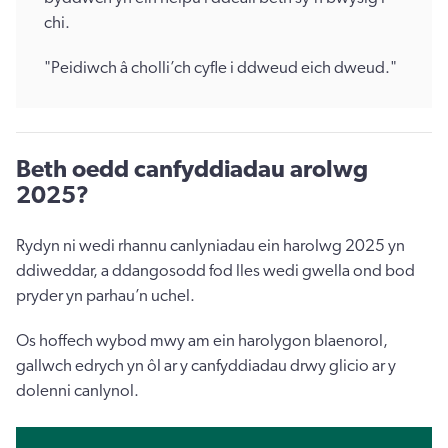
chi.
"Peidiwch â cholli’ch cyfle i ddweud eich dweud."
Beth oedd canfyddiadau arolwg
2025?
Rydyn ni wedi rhannu canlyniadau ein harolwg 2025 yn
ddiweddar, a ddangosodd fod lles wedi gwella ond bod
pryder yn parhau’n uchel.
Os hoffech wybod mwy am ein harolygon blaenorol,
gallwch edrych yn ôl ar y canfyddiadau drwy glicio ar y
dolenni canlynol.