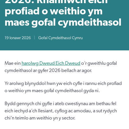
profiad o weithio ym
maes gofal cymdeithasol
19 Ionawr 2026
|
Gofal Cymdeithasol Cymru
Mae ein
harolwg Dweud Eich Dweud
o’r gweithlu gofal
cymdeithasol ar gyfer 2026 bellach ar agor.
Yr arolwg blynyddol hwn yw eich cyfle i rannu eich profiad
o weithio ym maes gofal cymdeithasol gyda ni.
Bydd gennych chi gyfle i ateb cwestiynau am bethau fel
eich iechyd a’ch llesiant, cyflog ac amodau, a sut rydych
chi’n teimlo am weithio yn y sector.