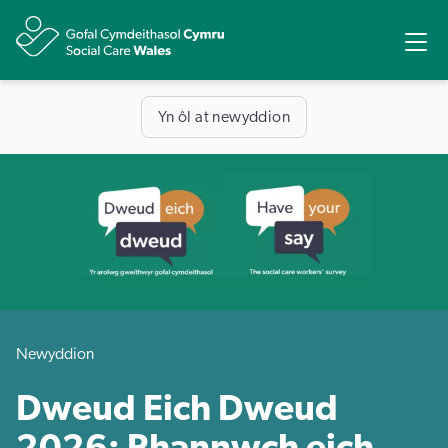
Rhannu
Ope
Yn ôl at newyddion
Newyddion
Dweud Eich Dweud
2026: Rhannwch eich