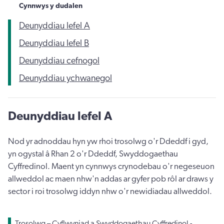
Cynnwys y dudalen
Deunyddiau lefel A
Deunyddiau lefel B
Deunyddiau cefnogol
Deunyddiau ychwanegol
Deunyddiau lefel A
Nod yr adnoddau hyn yw rhoi trosolwg o'r Ddeddf i gyd,
yn ogystal â Rhan 2 o'r Ddeddf, Swyddogaethau
Cyffredinol. Maent yn cynnwys crynodebau o'r negeseuon
allweddol ac maen nhw'n addas ar gyfer pob rôl ar draws y
sector i roi trosolwg iddyn nhw o'r newidiadau allweddol.
Trosolwg – Cyflwyniad a Swyddogaethau Cyffredinol -