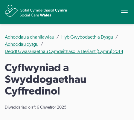
Rhannu
Ope
Adnoddau a chanllawiau
Hyb Gwybodaeth a Dysgu
Adnoddau dysgu
Deddf Gwasanaethau Cymdeithasol a Llesiant (Cymru) 2014
​Cyflwyniad a
Swyddogaethau
Cyffredinol
Diweddariad olaf: 6 Chwefror 2025