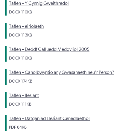
Taflen – Y Cynnig Gweithredol
DOCX
110KB
Taflen – eiriolaeth
DOCX
113KB
Taflen – Deddf Galluedd Meddyliol 2005
DOCX
116KB
Taflen – Canolbwyntio ar y Gwasanaeth neu'r Person?
DOCX
174KB
Taflen – llesiant
DOCX
111KB
Taflen – Datganiad Llesiant Cenedlaethol
PDF
84KB