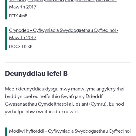
Mawrth 2017
PPTX
4MB
Crynodeb – Cyflwyniad a Swyddogaethau Cyffredinol -
Mawrth 2017
DOCX
112KB
Deunyddiau lefel B
Mae'r deunyddiau dysgu mwy manwl yma ar gyfer y rhai
bydd yn cael eu heffeithio fwyaf gan y Ddeddf
Gwasanaethau Cymdeithasol a Llesiant (Cymru). Eu nod
yw helpu nhw i weithredu'r newid.
Modiwl hyfforddi – Cyflwyniad a Swyddogaethau Cyffredinol