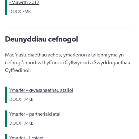
- Mawrth 2017
DOCX
7MB
Deunyddiau cefnogol
Mae'r astudiaethau achos, ymarferion a taflenni yma yn
cefnogi'r modiwl hyfforddi Cyflwyniad a Swyddogaethau
Cyffredinol.
Ymarfer – gwasanaethau ataliol
DOCX
174KB
Ymarfer – partneriaid atal
DOCX
174KB
Ymarfer – llesiant