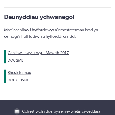
Deunyddiau ychwanegol
Mae'r canllaw i hyfforddwyr a'r rhestr termau isod yn
cefnogi'r holl fodiwlau hyfforddi craidd.
Canllaw i hwyluswyr – Mawrth 2017
DOC
2MB
Rhestr termau
DOCX
195KB
Cofrestrwch i dderbyn ein e-fwletin diweddaraf