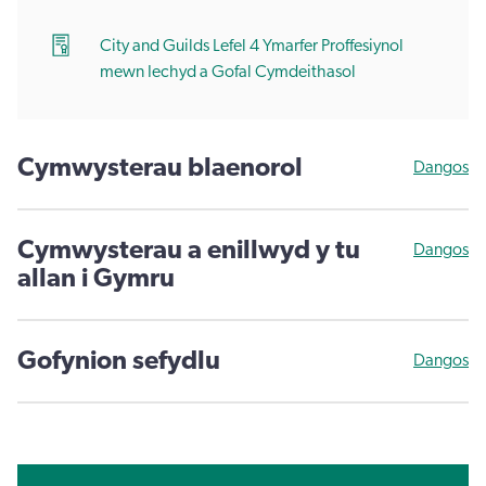
City and Guilds Lefel 4 Ymarfer Proffesiynol
mewn Iechyd a Gofal Cymdeithasol
Cymwysterau blaenorol
Dangos
Cymwysterau a enillwyd y tu
Dangos
allan i Gymru
Gofynion sefydlu
Dangos