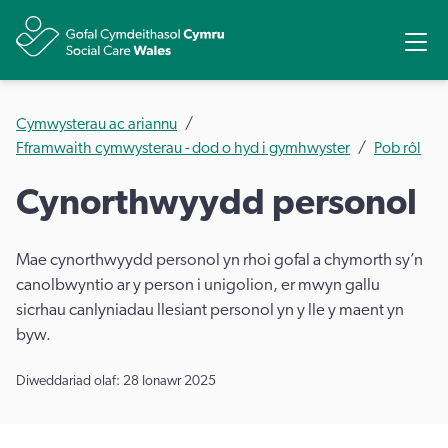
Rhannu
Ope
Cymwysterau ac ariannu
Fframwaith cymwysterau - dod o hyd i gymhwyster
Pob rôl
Cynorthwyydd personol
Mae cynorthwyydd personol yn rhoi gofal a chymorth sy’n
canolbwyntio ar y person i unigolion, er mwyn gallu
sicrhau canlyniadau llesiant personol yn y lle y maent yn
byw.
Diweddariad olaf: 28 Ionawr 2025