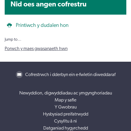
Nid oes angen cofrestru
Printiwch y dudalen hon
Jump to…
Porwch y maes gwasanaeth hwn
Cofrestrwch i dderbyn ein e-fwletin diweddaraf
Newyddion, digwyddiadau ac ymgynghoriadau
Map y safle
Y Gwobrau
Hysbysiad preifatrwydd
Cysylltu â ni
Datganiad hygyrchedd