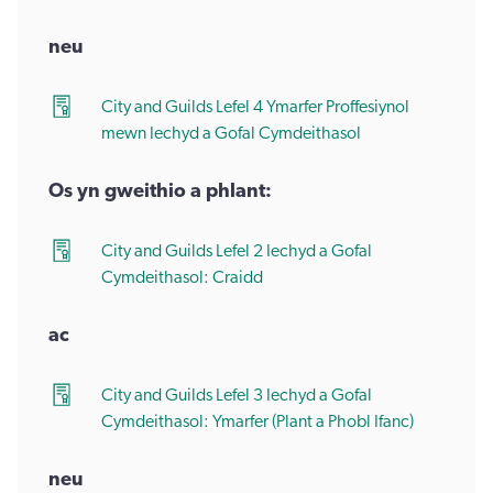
neu
City and Guilds Lefel 4 Ymarfer Proffesiynol
mewn Iechyd a Gofal Cymdeithasol
Os yn gweithio a phlant:
City and Guilds Lefel 2 Iechyd a Gofal
Cymdeithasol: Craidd
ac
City and Guilds Lefel 3 Iechyd a Gofal
Cymdeithasol: Ymarfer (Plant a Phobl Ifanc)
neu