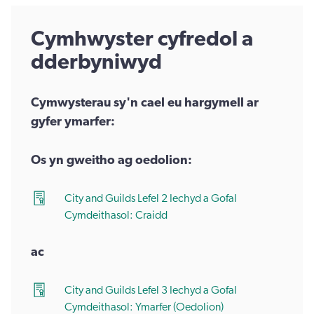
Cymhwyster cyfredol a
dderbyniwyd
Cymwysterau sy'n cael eu hargymell ar
gyfer ymarfer:
Os yn gweitho ag oedolion:
City and Guilds Lefel 2 Iechyd a Gofal
Cymdeithasol: Craidd
ac
City and Guilds Lefel 3 Iechyd a Gofal
Cymdeithasol: Ymarfer (Oedolion)