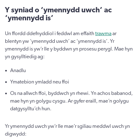
Y syniad o ‘ymennydd uwch’ ac
‘ymennydd is’
Un ffordd ddefnyddiol i feddwl am effaith
trawma
ar
blentyn yw ‘ymennydd uwch’ ac ‘ymennydd is’. Yr
ymennydd is yw’r lle y byddwn yn prosesu perygl. Mae hyn
yn gysylltiedig ag:
Anadlu
Ymatebion ymladd neu ffoi
Os na allwch ffoi, byddwch yn rhewi. Yn achos babanod,
mae hyn yn golygu cysgu. Ar gyfer eraill, mae’n golygu
datgysylltu’ch hun.
Yr ymennydd uwch yw’r lle mae’r sgiliau meddwl uwch yn
digwydd: