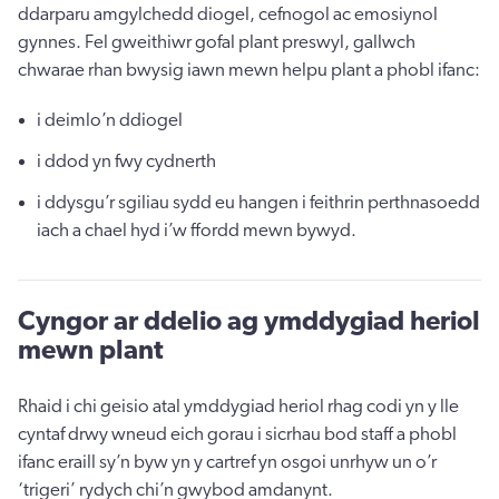
ddarparu amgylchedd diogel, cefnogol ac emosiynol
gynnes. Fel gweithiwr gofal plant preswyl, gallwch
chwarae rhan bwysig iawn mewn helpu plant a phobl ifanc:
i deimlo’n ddiogel
i ddod yn fwy cydnerth
i ddysgu’r sgiliau sydd eu hangen i feithrin perthnasoedd
iach a chael hyd i’w ffordd mewn bywyd.
Cyngor ar ddelio ag ymddygiad heriol
mewn plant
Rhaid i chi geisio atal ymddygiad heriol rhag codi yn y lle
cyntaf drwy wneud eich gorau i sicrhau bod staff a phobl
ifanc eraill sy’n byw yn y cartref yn osgoi unrhyw un o’r
‘trigeri’ rydych chi’n gwybod amdanynt.