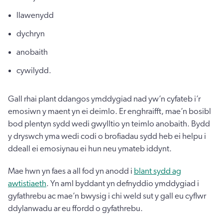
llawenydd
dychryn
anobaith
cywilydd.
Gall rhai plant ddangos ymddygiad nad yw’n cyfateb i’r
emosiwn y maent yn ei deimlo. Er enghraifft, mae’n bosibl
bod plentyn sydd wedi gwylltio yn teimlo anobaith. Bydd
y dryswch yma wedi codi o brofiadau sydd heb ei helpu i
ddeall ei emosiynau ei hun neu ymateb iddynt.
Mae hwn yn faes a all fod yn anodd i
blant sydd ag
awtistiaeth
. Yn aml byddant yn defnyddio ymddygiad i
gyfathrebu ac mae’n bwysig i chi weld sut y gall eu cyflwr
ddylanwadu ar eu ffordd o gyfathrebu.