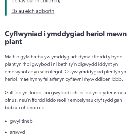
behaviour in children)
Eisiau eich adborth
Cyflwyniad i ymddygiad heriol mewn
plant
Math o gyfathrebu yw ymddygiad: dyma’r ffordd y bydd
plant yn rhoi gwybod i ni beth sy’n digwydd iddynt yn
emosiynol ac yn seicolegol. Os yw ymddygiad plentyn yn
heriol, mae hynny fel arfer yn cyflawni rhyw ddiben iddo.
Gall fod yn ffordd i roi gwybod i chi ei fod yn bryderus neu
ofnus, neu’n ffordd iddo reoli’r emosiynau cryf sydd gan
bob un ohonon ni:
gwylltineb
arswyd