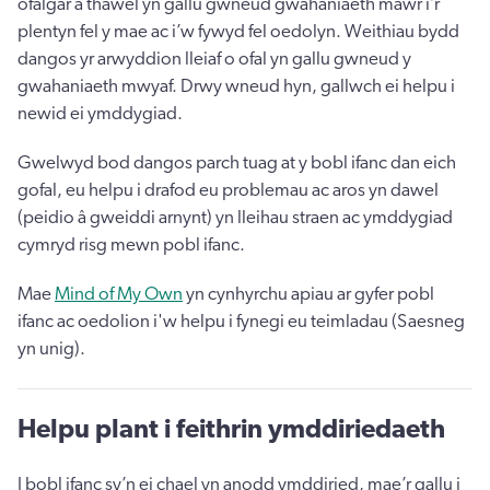
ofalgar a thawel yn gallu gwneud gwahaniaeth mawr i’r
plentyn fel y mae ac i’w fywyd fel oedolyn. Weithiau bydd
dangos yr arwyddion lleiaf o ofal yn gallu gwneud y
gwahaniaeth mwyaf. Drwy wneud hyn, gallwch ei helpu i
newid ei ymddygiad.
Gwelwyd bod dangos parch tuag at y bobl ifanc dan eich
gofal, eu helpu i drafod eu problemau ac aros yn dawel
(peidio â gweiddi arnynt) yn lleihau straen ac ymddygiad
cymryd risg mewn pobl ifanc.
Mae
Mind of My Own
yn cynhyrchu apiau ar gyfer pobl
ifanc ac oedolion i'w helpu i fynegi eu teimladau (Saesneg
yn unig).
Helpu plant i feithrin ymddiriedaeth
I bobl ifanc sy’n ei chael yn anodd ymddiried, mae’r gallu i