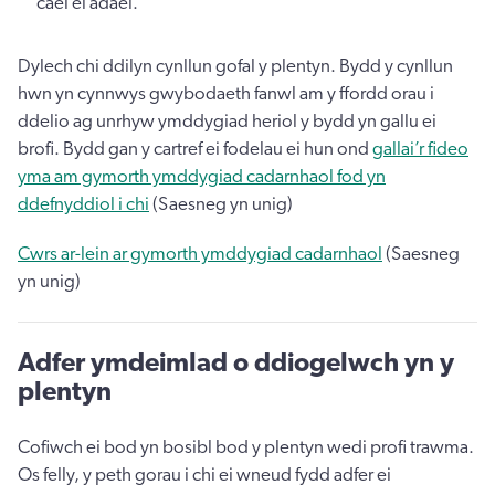
cael ei adael.
Dylech chi ddilyn cynllun gofal y plentyn. Bydd y cynllun
hwn yn cynnwys gwybodaeth fanwl am y ffordd orau i
ddelio ag unrhyw ymddygiad heriol y bydd yn gallu ei
brofi. Bydd gan y cartref ei fodelau ei hun ond
gallai’r fideo
yma am gymorth ymddygiad cadarnhaol fod yn
ddefnyddiol i chi
(Saesneg yn unig)
Cwrs ar-lein ar gymorth ymddygiad cadarnhaol
(Saesneg
yn unig)
Adfer ymdeimlad o ddiogelwch yn y
plentyn
Cofiwch ei bod yn bosibl bod y plentyn wedi profi trawma.
Os felly, y peth gorau i chi ei wneud fydd adfer ei