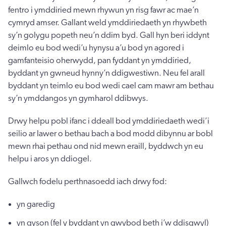
fentro i ymddiried mewn rhywun yn risg fawr ac mae’n
cymryd amser. Gallant weld ymddiriedaeth yn rhywbeth
sy’n golygu popeth neu’n ddim byd. Gall hyn beri iddynt
deimlo eu bod wedi’u hynysu a’u bod yn agored i
gamfanteisio oherwydd, pan fyddant yn ymddiried,
byddant yn gwneud hynny’n ddigwestiwn. Neu fel arall
byddant yn teimlo eu bod wedi cael cam mawr am bethau
sy’n ymddangos yn gymharol ddibwys.
Drwy helpu pobl ifanc i ddeall bod ymddiriedaeth wedi’i
seilio ar lawer o bethau bach a bod modd dibynnu ar bobl
mewn rhai pethau ond nid mewn eraill, byddwch yn eu
helpu i aros yn ddiogel.
Gallwch fodelu perthnasoedd iach drwy fod:
yn garedig
yn gyson (fel y byddant yn gwybod beth i’w ddisgwyl)