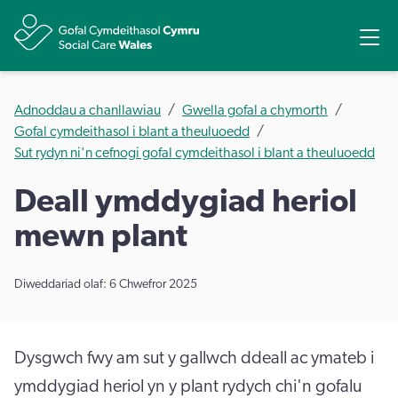
Rhannu
Ope
Adnoddau a chanllawiau
Gwella gofal a chymorth
Gofal cymdeithasol i blant a theuluoedd
Sut rydyn ni'n cefnogi gofal cymdeithasol i blant a theuluoedd
Deall ymddygiad heriol
mewn plant
Diweddariad olaf: 6 Chwefror 2025
Dysgwch fwy am sut y gallwch ddeall ac ymateb i
ymddygiad heriol yn y plant rydych chi'n gofalu