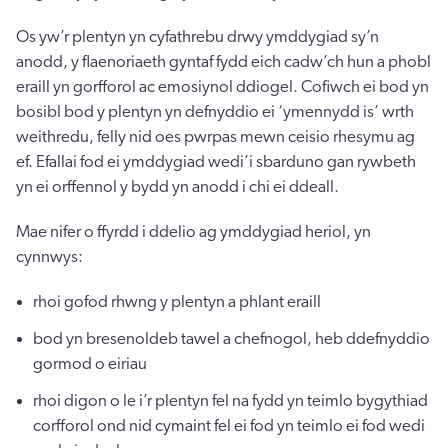
Os yw’r plentyn yn cyfathrebu drwy ymddygiad sy’n
anodd, y flaenoriaeth gyntaf fydd eich cadw’ch hun a phobl
eraill yn gorfforol ac emosiynol ddiogel. Cofiwch ei bod yn
bosibl bod y plentyn yn defnyddio ei ‘ymennydd is’ wrth
weithredu, felly nid oes pwrpas mewn ceisio rhesymu ag
ef. Efallai fod ei ymddygiad wedi’i sbarduno gan rywbeth
yn ei orffennol y bydd yn anodd i chi ei ddeall.
Mae nifer o ffyrdd i ddelio ag ymddygiad heriol, yn
cynnwys:
rhoi gofod rhwng y plentyn a phlant eraill
bod yn bresenoldeb tawel a chefnogol, heb ddefnyddio
gormod o eiriau
rhoi digon o le i’r plentyn fel na fydd yn teimlo bygythiad
corfforol ond nid cymaint fel ei fod yn teimlo ei fod wedi