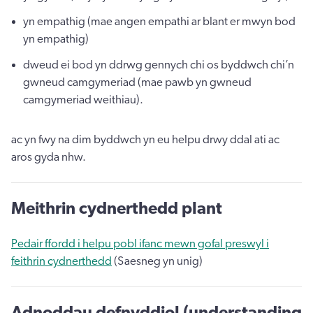
yn empathig (mae angen empathi ar blant er mwyn bod
yn empathig)
dweud ei bod yn ddrwg gennych chi os byddwch chi’n
gwneud camgymeriad (mae pawb yn gwneud
camgymeriad weithiau).
ac yn fwy na dim byddwch yn eu helpu drwy ddal ati ac
aros gyda nhw.
Meithrin cydnerthedd plant
Pedair ffordd i helpu pobl ifanc mewn gofal preswyl i
feithrin cydnerthedd
(Saesneg yn unig)
Adnoddau defnyddiol (understanding