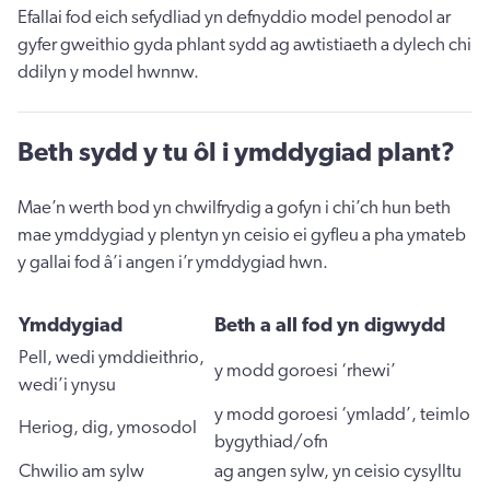
Efallai fod eich sefydliad yn defnyddio model penodol ar
gyfer gweithio gyda phlant sydd ag awtistiaeth a dylech chi
ddilyn y model hwnnw.
Beth sydd y tu ôl i ymddygiad plant?
Mae’n werth bod yn chwilfrydig a gofyn i chi’ch hun beth
mae ymddygiad y plentyn yn ceisio ei gyfleu a pha ymateb
y gallai fod â’i angen i’r ymddygiad hwn.
Ymddygiad
Beth a all fod yn digwydd
Pell, wedi ymddieithrio,
y modd goroesi ‘rhewi’
wedi’i ynysu
y modd goroesi ‘ymladd’, teimlo
Heriog, dig, ymosodol
bygythiad/ofn
Chwilio am sylw
ag angen sylw, yn ceisio cysylltu