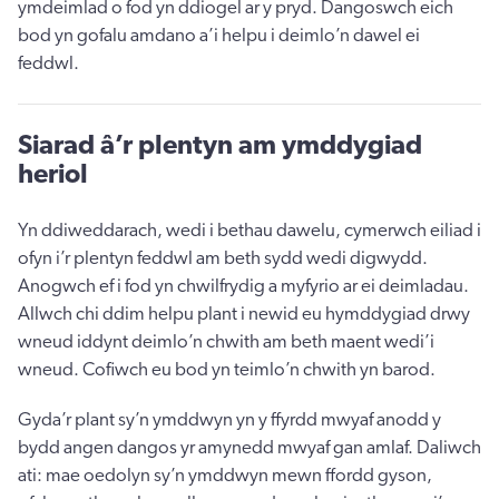
ymdeimlad o fod yn ddiogel ar y pryd. Dangoswch eich
bod yn gofalu amdano a’i helpu i deimlo’n dawel ei
feddwl.
Siarad â’r plentyn am ymddygiad
heriol
Yn ddiweddarach, wedi i bethau dawelu, cymerwch eiliad i
ofyn i’r plentyn feddwl am beth sydd wedi digwydd.
Anogwch ef i fod yn chwilfrydig a myfyrio ar ei deimladau.
Allwch chi ddim helpu plant i newid eu hymddygiad drwy
wneud iddynt deimlo’n chwith am beth maent wedi’i
wneud. Cofiwch eu bod yn teimlo’n chwith yn barod.
Gyda’r plant sy’n ymddwyn yn y ffyrdd mwyaf anodd y
bydd angen dangos yr amynedd mwyaf gan amlaf. Daliwch
ati: mae oedolyn sy’n ymddwyn mewn ffordd gyson,