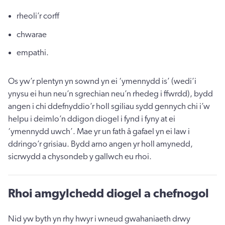
rheoli’r corff
chwarae
empathi.
Os yw’r plentyn yn sownd yn ei ‘ymennydd is’ (wedi’i
ynysu ei hun neu’n sgrechian neu’n rhedeg i ffwrdd), bydd
angen i chi ddefnyddio’r holl sgiliau sydd gennych chi i’w
helpu i deimlo’n ddigon diogel i fynd i fyny at ei
‘ymennydd uwch’. Mae yr un fath â gafael yn ei law i
ddringo’r grisiau. Bydd arno angen yr holl amynedd,
sicrwydd a chysondeb y gallwch eu rhoi.
Rhoi amgylchedd diogel a chefnogol
Nid yw byth yn rhy hwyr i wneud gwahaniaeth drwy