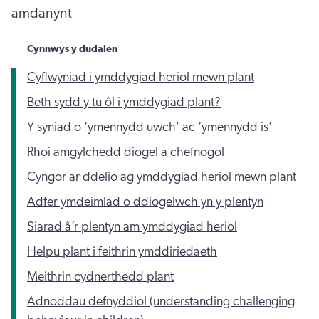
amdanynt
Cynnwys y dudalen
Cyflwyniad i ymddygiad heriol mewn plant
Beth sydd y tu ôl i ymddygiad plant?
Y syniad o ‘ymennydd uwch’ ac ‘ymennydd is’
Rhoi amgylchedd diogel a chefnogol
Cyngor ar ddelio ag ymddygiad heriol mewn plant
Adfer ymdeimlad o ddiogelwch yn y plentyn
Siarad â’r plentyn am ymddygiad heriol
Helpu plant i feithrin ymddiriedaeth
Meithrin cydnerthedd plant
Adnoddau defnyddiol (understanding challenging