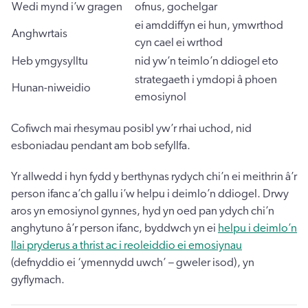
Wedi mynd i’w gragen
ofnus, gochelgar
ei amddiffyn ei hun, ymwrthod
Anghwrtais
cyn cael ei wrthod
Heb ymgysylltu
nid yw’n teimlo’n ddiogel eto
strategaeth i ymdopi â phoen
Hunan-niweidio
emosiynol
Cofiwch mai rhesymau posibl yw’r rhai uchod, nid
esboniadau pendant am bob sefyllfa.
Yr allwedd i hyn fydd y berthynas rydych chi’n ei meithrin â’r
person ifanc a’ch gallu i’w helpu i deimlo’n ddiogel. Drwy
aros yn emosiynol gynnes, hyd yn oed pan ydych chi’n
anghytuno â’r person ifanc, byddwch yn ei
helpu i deimlo’n
llai pryderus a thrist ac i reoleiddio ei emosiynau
(defnyddio ei ‘ymennydd uwch’ – gweler isod), yn
gyflymach.