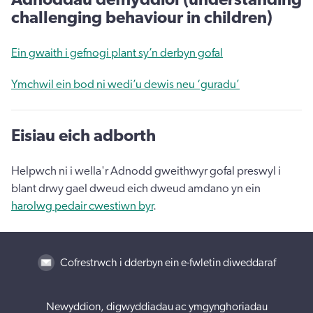
challenging behaviour in children)
Ein gwaith i gefnogi plant sy’n derbyn gofal
Ymchwil ein bod ni wedi’u dewis neu ‘guradu’
Eisiau eich adborth
Helpwch ni i wella'r Adnodd gweithwyr gofal preswyl i
blant drwy gael dweud eich dweud amdano yn ein
harolwg pedair cwestiwn byr
.
Cofrestrwch i dderbyn ein e-fwletin diweddaraf
Newyddion, digwyddiadau ac ymgynghoriadau