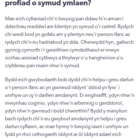
profiad o symud ymlaen?
Mae eich cyfraniad chi’n bwysig pan ddaw hi’n amser i
ddechrau meddwl am blentyn yn symud o’r cartref. Rydych
chi wedi bod yn gofalu am y plentyn neu’r person ifanc ac
rydych chi’n eu hadnabod yn dda. Oherwydd hyn, gallwch
gynnig cymorth i’r gweithiwr cymdeithasol er mwyn
sicrhau asesiad cytbwys a thrylwyr o’u hanghenion a’u
cryfderau pan maen nhw’n symud.
Bydd eich gwybodaeth bob dydd chi’n helpu i greu darlun
o’r person ifanc ac yn gwneud iddynt ‘ddod yn fyw’ i
unrhyw un sy’n darllen amdanynt. Er enghraifft, ydyn nhw’n
mwynhau coginio, ydyn nhw’n arbennig o gerddorol,
ydyn nhw’n gwneud i bobl chwerthin? Bydd y manylion
bach rydych chi’n eu gwybod amdanynt yn helpu i greu
darlun cyflawn, ac mae hynny’n bwysig iawn i unrhyw un
fydd yn rhoi cefnogaeth iddynt ar ôl iddynt adael eich