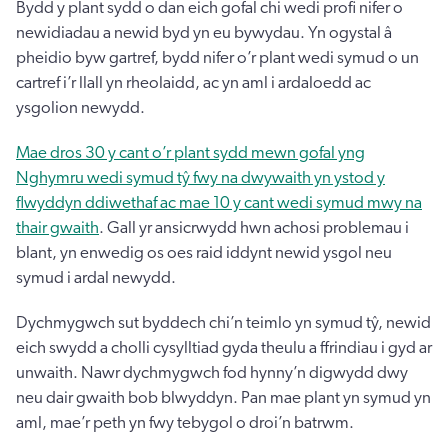
Bydd y plant sydd o dan eich gofal chi wedi profi nifer o
newidiadau a newid byd yn eu bywydau. Yn ogystal â
pheidio byw gartref, bydd nifer o’r plant wedi symud o un
cartref i’r llall yn rheolaidd, ac yn aml i ardaloedd ac
ysgolion newydd.
Mae dros 30 y cant o’r plant sydd mewn gofal yng
Nghymru wedi symud tŷ fwy na dwywaith yn ystod y
flwyddyn ddiwethaf ac mae 10 y cant wedi symud mwy na
thair gwaith
. Gall yr ansicrwydd hwn achosi problemau i
blant, yn enwedig os oes raid iddynt newid ysgol neu
symud i ardal newydd.
Dychmygwch sut byddech chi’n teimlo yn symud tŷ, newid
eich swydd a cholli cysylltiad gyda theulu a ffrindiau i gyd ar
unwaith. Nawr dychmygwch fod hynny’n digwydd dwy
neu dair gwaith bob blwyddyn. Pan mae plant yn symud yn
aml, mae’r peth yn fwy tebygol o droi’n batrwm.