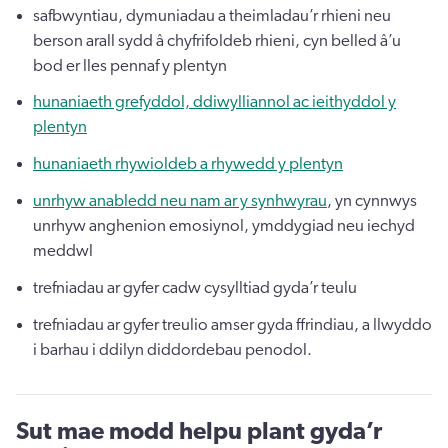
safbwyntiau, dymuniadau a theimladau’r rhieni neu
berson arall sydd â chyfrifoldeb rhieni, cyn belled â’u
bod er lles pennaf y plentyn
hunaniaeth grefyddol, ddiwylliannol ac ieithyddol y
plentyn
hunaniaeth rhywioldeb a rhywedd y plentyn
unrhyw anabledd neu nam ar y synhwyrau
, yn cynnwys
unrhyw anghenion emosiynol, ymddygiad neu iechyd
meddwl
trefniadau ar gyfer cadw cysylltiad gyda’r teulu
trefniadau ar gyfer treulio amser gyda ffrindiau, a llwyddo
i barhau i ddilyn diddordebau penodol.
Sut mae modd helpu plant gyda’r