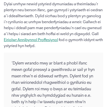
Dylai unrhyw newid ystyried dymuniadau a theimladau’r
plentyn neu berson ifanc, gan gymryd i ystyriaeth ei oedran
a’i ddealltwriaeth. Dylid sicrhau bod y plentyn yn ganolog
i’r cynllunio ac unrhyw benderfyniadau a wneir. Gallwch ei
helpu i ddeall pam mae penderfyniadau’n cael eu gwneud
a’i helpu i siarad am beth hoffai ei weld yn digwydd. Gall
Eiriolwr Annibynnol Proffesiynol
fod o gymorth iddynt wrth
ystyried hyn hefyd.
‘Dylem wrando mwy ar blant a phobl ifanc
mewn gofal preswyl a gweithredu ar sail yr hyn
maen nhw’n ei ddweud wrthym. Dylent fod yn
rhan wirioneddol rhagweithiol o gynllunio eu
gofal. Dylem roi mwy o bwys ar eu teimladau
nhw ynghylch eu hymddygiad eu hunain e.e.
beth sy’n help i’w tawelu pan maen nhw’n