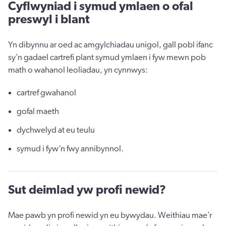
Cyflwyniad i symud ymlaen o ofal
preswyl i blant
Yn dibynnu ar oed ac amgylchiadau unigol, gall pobl ifanc
sy’n gadael cartrefi plant symud ymlaen i fyw mewn pob
math o wahanol leoliadau, yn cynnwys:
cartref gwahanol
gofal maeth
dychwelyd at eu teulu
symud i fyw’n fwy annibynnol.
Sut deimlad yw profi newid?
Mae pawb yn profi newid yn eu bywydau. Weithiau mae’r