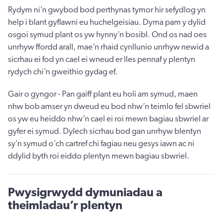
Rydym ni’n gwybod bod perthynas tymor hir sefydlog yn
help i blant gyflawni eu huchelgeisiau. Dyma pam y dylid
osgoi symud plant os yw hynny’n bosibl. Ond os nad oes
unrhyw ffordd arall, mae’n rhaid cynllunio unrhyw newid a
sicrhau ei fod yn cael ei wneud er lles pennaf y plentyn
rydych chi’n gweithio gydag ef.
Gair o gyngor - Pan gaiff plant eu holi am symud, maen
nhw bob amser yn dweud eu bod nhw’n teimlo fel sbwriel
os yw eu heiddo nhw’n cael ei roi mewn bagiau sbwriel ar
gyfer ei symud. Dylech sicrhau bod gan unrhyw blentyn
sy’n symud o’ch cartref chi fagiau neu gesys iawn ac ni
ddylid byth roi eiddo plentyn mewn bagiau sbwriel.
Pwysigrwydd dymuniadau a
theimladau’r plentyn