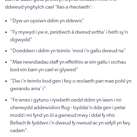
ddweud ynghylch cael ‘llais a rheolaeth’:
“Dyw un opsiwn ddim yn ddewis”
“Fy mywyd i yw e, peidiwch â dweud wrtha’ i beth sy’n
digwydd”
“Doeddwn i ddim yn teimlo ’mod i’n gallu dweud na”
“Mae newidiadau staff yn effeithio ar ein gallu i sicrhau
bod ein barn yn cael ei glywed”
“Dw i’n teimlo bod gen i fwy o reolaeth pan mae pobl yn
gwrando arna’ i”
“Fe wnes i gytuno i rywbeth oedd ddim yn iawn i mi
oherwydd addewidion ffug - byddai’n dda gen i petai
modd i mi fynd yn ôl a gwneud mwy i ddal fy nhir.
Bellach fe fyddwn i’n dweud fy nweud ac yn sefyll yn fwy
cadarn”.