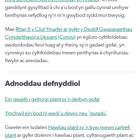
ganddynt gysylltiad â chi a’u bod yn gallu cynnal unrhyw
berthynas sefydlog ry’n ni’n gwybod sydd mor bwysig.
Mae
Rhan 6 y Côd Ymarfer ar gyfer y Deddf Gwasanaethau
Cymdeithasol a Llesiant (Cymru)
yn egluro cyfrifoldebau
awdurdodau lleol tuag at y rheiny sy’n gadael gofal, yn
cynnwys eu cyfrifoldebau mewn perthynas â chynlluniau
llwybr ac asesiadau.
Adnoddau defnyddiol
Ein gwaith i gefnogi plant sy’n derbyn gofal
Ymchwil ein bod ni wedi’u dewis neu ‘guradu’
Gweler ein tudalen
Hawliau plant sy'n byw mewn cartrefi
plant
ar gyfer dolenni i hawliau plant, cyfranogaeth plant ac