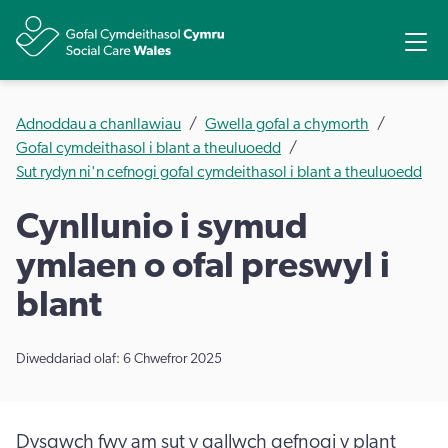
Rhannu
Ope
Adnoddau a chanllawiau
Gwella gofal a chymorth
Gofal cymdeithasol i blant a theuluoedd
Sut rydyn ni'n cefnogi gofal cymdeithasol i blant a theuluoedd
Cynllunio i symud
ymlaen o ofal preswyl i
blant
Diweddariad olaf: 6 Chwefror 2025
Dysgwch fwy am sut y gallwch gefnogi y plant