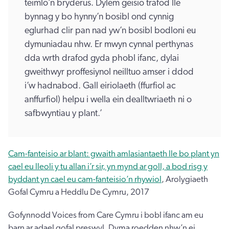
teimlo’n bryderus. Dylem geisio trafod lle
bynnag y bo hynny’n bosibl ond cynnig
eglurhad clir pan nad yw’n bosibl bodloni eu
dymuniadau nhw. Er mwyn cynnal perthynas
dda wrth drafod gyda phobl ifanc, dylai
gweithwyr proffesiynol neilltuo amser i ddod
i’w hadnabod. Gall eiriolaeth (ffurfiol ac
anffurfiol) helpu i wella ein dealltwriaeth ni o
safbwyntiau y plant.’
Cam-fanteisio ar blant: gwaith amlasiantaeth lle bo plant yn
cael eu lleoli y tu allan i’r sir, yn mynd ar goll, a bod risg y
byddant yn cael eu cam-fanteisio’n rhywiol
, Arolygiaeth
Gofal Cymru a Heddlu De Cymru, 2017
Gofynnodd Voices from Care Cymru i bobl ifanc am eu
barn ar adael gofal preswyl. Dyma roedden nhw’n ei