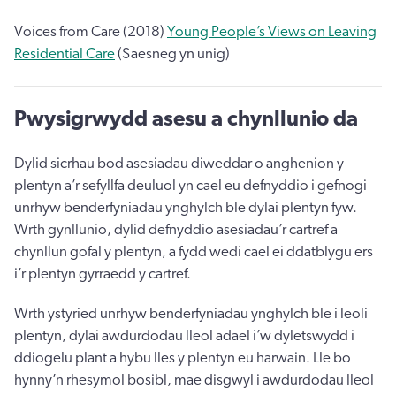
Voices from Care (2018)
Young People’s Views on Leaving
Residential Care
(Saesneg yn unig)
Pwysigrwydd asesu a chynllunio da
Dylid sicrhau bod asesiadau diweddar o anghenion y
plentyn a’r sefyllfa deuluol yn cael eu defnyddio i gefnogi
unrhyw benderfyniadau ynghylch ble dylai plentyn fyw.
Wrth gynllunio, dylid defnyddio asesiadau’r cartref a
chynllun gofal y plentyn, a fydd wedi cael ei ddatblygu ers
i’r plentyn gyrraedd y cartref.
Wrth ystyried unrhyw benderfyniadau ynghylch ble i leoli
plentyn, dylai awdurdodau lleol adael i’w dyletswydd i
ddiogelu plant a hybu lles y plentyn eu harwain. Lle bo
hynny’n rhesymol bosibl, mae disgwyl i awdurdodau lleol