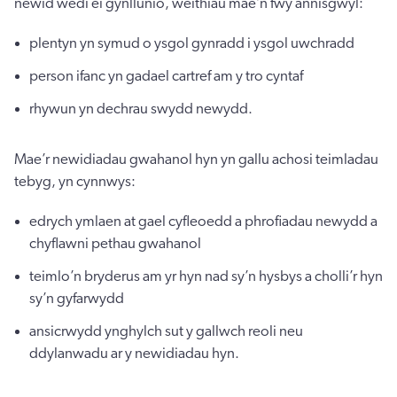
newid wedi ei gynllunio, weithiau mae’n fwy annisgwyl:
plentyn yn symud o ysgol gynradd i ysgol uwchradd
person ifanc yn gadael cartref am y tro cyntaf
rhywun yn dechrau swydd newydd.
Mae’r newidiadau gwahanol hyn yn gallu achosi teimladau
tebyg, yn cynnwys:
edrych ymlaen at gael cyfleoedd a phrofiadau newydd a
chyflawni pethau gwahanol
teimlo’n bryderus am yr hyn nad sy’n hysbys a cholli’r hyn
sy’n gyfarwydd
ansicrwydd ynghylch sut y gallwch reoli neu
ddylanwadu ar y newidiadau hyn.