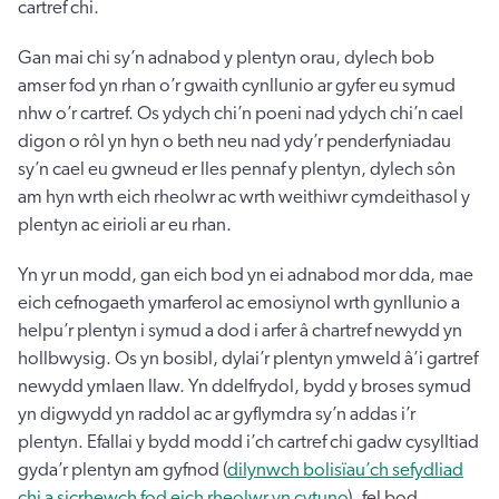
cartref chi.
Gan mai chi sy’n adnabod y plentyn orau, dylech bob
amser fod yn rhan o’r gwaith cynllunio ar gyfer eu symud
nhw o’r cartref. Os ydych chi’n poeni nad ydych chi’n cael
digon o rôl yn hyn o beth neu nad ydy’r penderfyniadau
sy’n cael eu gwneud er lles pennaf y plentyn, dylech sôn
am hyn wrth eich rheolwr ac wrth weithiwr cymdeithasol y
plentyn ac eirioli ar eu rhan.
Yn yr un modd, gan eich bod yn ei adnabod mor dda, mae
eich cefnogaeth ymarferol ac emosiynol wrth gynllunio a
helpu’r plentyn i symud a dod i arfer â chartref newydd yn
hollbwysig. Os yn bosibl, dylai’r plentyn ymweld â’i gartref
newydd ymlaen llaw. Yn ddelfrydol, bydd y broses symud
yn digwydd yn raddol ac ar gyflymdra sy’n addas i’r
plentyn. Efallai y bydd modd i’ch cartref chi gadw cysylltiad
gyda’r plentyn am gyfnod (
dilynwch bolisïau’ch sefydliad
chi a sicrhewch fod eich rheolwr yn cytuno
), fel bod