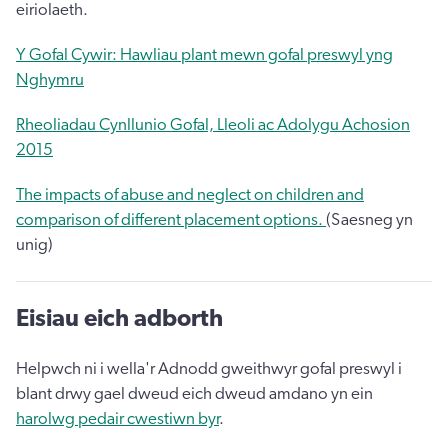
eiriolaeth.
Y Gofal Cywir: Hawliau plant mewn gofal preswyl yng
Nghymru
Rheoliadau Cynllunio Gofal, Lleoli ac Adolygu Achosion
2015
The impacts of abuse and neglect on children and
comparison of different placement options.
(Saesneg yn
unig)
Eisiau eich adborth
Helpwch ni i wella'r Adnodd gweithwyr gofal preswyl i
blant drwy gael dweud eich dweud amdano yn ein
harolwg pedair cwestiwn byr
.