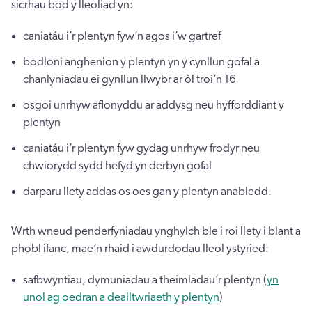
sicrhau bod y lleoliad yn:
caniatáu i’r plentyn fyw’n agos i’w gartref
bodloni anghenion y plentyn yn y cynllun gofal a
chanlyniadau ei gynllun llwybr ar ôl troi’n 16
osgoi unrhyw aflonyddu ar addysg neu hyfforddiant y
plentyn
caniatáu i’r plentyn fyw gydag unrhyw frodyr neu
chwiorydd sydd hefyd yn derbyn gofal
darparu llety addas os oes gan y plentyn anabledd.
Wrth wneud penderfyniadau ynghylch ble i roi llety i blant a
phobl ifanc, mae’n rhaid i awdurdodau lleol ystyried:
safbwyntiau, dymuniadau a theimladau’r plentyn (
yn
unol ag oedran a dealltwriaeth y plentyn
)