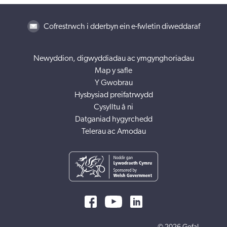
Cofrestrwch i dderbyn ein e-fwletin diweddaraf
Newyddion, digwyddiadau ac ymgynghoriadau
Map y safle
Y Gwobrau
Hysbysiad preifatrwydd
Cysylltu â ni
Datganiad hygyrchedd
Telerau ac Amodau