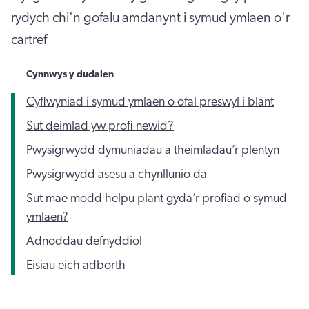
rydych chi'n gofalu amdanynt i symud ymlaen o'r
cartref
Cynnwys y dudalen
Cyflwyniad i symud ymlaen o ofal preswyl i blant
Sut deimlad yw profi newid?
Pwysigrwydd dymuniadau a theimladau’r plentyn
Pwysigrwydd asesu a chynllunio da
Sut mae modd helpu plant gyda’r profiad o symud
ymlaen?
Adnoddau defnyddiol
Eisiau eich adborth