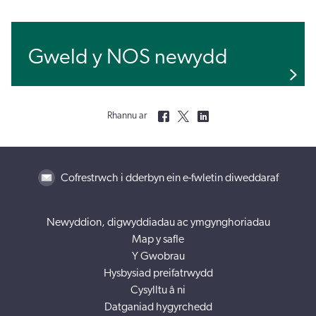
Gweld y NOS newydd
Rhannu ar
Cofrestrwch i dderbyn ein e-fwletin diweddaraf
Newyddion, digwyddiadau ac ymgynghoriadau
Map y safle
Y Gwobrau
Hysbysiad preifatrwydd
Cysylltu â ni
Datganiad hygyrchedd