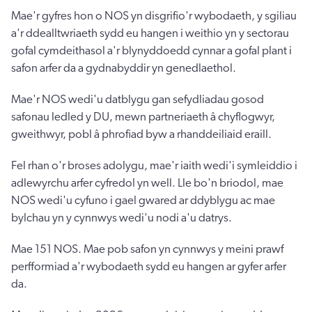
Mae'r gyfres hon o NOS yn disgrifio'r wybodaeth, y sgiliau
a'r ddealltwriaeth sydd eu hangen i weithio yn y sectorau
gofal cymdeithasol a'r blynyddoedd cynnar a gofal plant i
safon arfer da a gydnabyddir yn genedlaethol.
Mae'r NOS wedi'u datblygu gan sefydliadau gosod
safonau ledled y DU, mewn partneriaeth â chyflogwyr,
gweithwyr, pobl â phrofiad byw a rhanddeiliaid eraill.
Fel rhan o'r broses adolygu, mae'r iaith wedi'i symleiddio i
adlewyrchu arfer cyfredol yn well. Lle bo'n briodol, mae
NOS wedi'u cyfuno i gael gwared ar ddyblygu ac mae
bylchau yn y cynnwys wedi'u nodi a'u datrys.
Mae 151 NOS. Mae pob safon yn cynnwys y meini prawf
perfformiad a'r wybodaeth sydd eu hangen ar gyfer arfer
da.