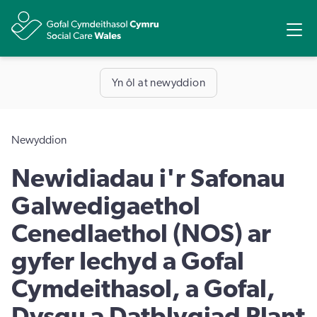
Ope
Rhannu
Yn ôl at newyddion
Newyddion
Newidiadau i'r Safonau
Galwedigaethol
Cenedlaethol (NOS) ar
gyfer Iechyd a Gofal
Cymdeithasol, a Gofal,