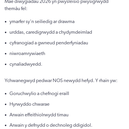
Mae diwygiadau 2026 yn pwysleisio pwysigrwydd
themâu fel:
ymarfer sy'n seiliedig ar drawma
urddas, caredigrwydd a chydymdeimlad
cyfranogiad a gwneud penderfyniadau
niwroamrywiaeth
cynaliadwyedd.
Ychwanegwyd pedwar NOS newydd hefyd. Y rhain yw:
Goruchwylio a chefnogi eraill
Hyrwyddo chwarae
Arwain effeithiolrwydd timau
Arwain y defnydd o dechnoleg ddigidol.