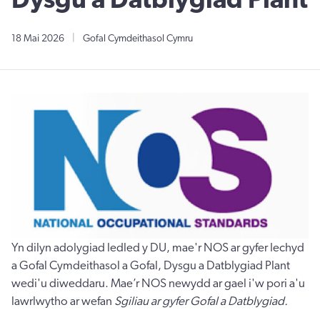
Dysgu a Datblygiad Plant
18 Mai 2026
|
Gofal Cymdeithasol Cymru
Yn dilyn adolygiad ledled y DU, mae'r NOS ar gyfer Iechyd
a Gofal Cymdeithasol a Gofal, Dysgu a Datblygiad Plant
wedi'u diweddaru. Mae’r NOS newydd ar gael i'w pori a'u
lawrlwytho ar wefan
Sgiliau ar gyfer Gofal a Datblygiad.