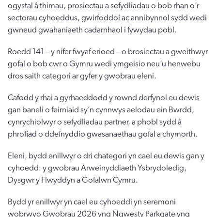
ogystal â thimau, prosiectau a sefydliadau o bob rhan o’r
sectorau cyhoeddus, gwirfoddol ac annibynnol sydd wedi
gwneud gwahaniaeth cadarnhaol i fywydau pobl.
Roedd 141 – y nifer fwyaf erioed – o brosiectau a gweithwyr
gofal o bob cwr o Gymru wedi ymgeisio neu’u henwebu
dros saith categori ar gyfer y gwobrau eleni.
Cafodd y rhai a gyrhaeddodd y rownd derfynol eu dewis
gan baneli o feirniaid sy’n cynnwys aelodau ein Bwrdd,
cynrychiolwyr o sefydliadau partner, a phobl sydd â
phrofiad o ddefnyddio gwasanaethau gofal a chymorth.
Eleni, bydd enillwyr o dri chategori yn cael eu dewis gan y
cyhoedd: y gwobrau Arweinyddiaeth Ysbrydoledig,
Dysgwr y Flwyddyn a Gofalwn Cymru.
Bydd yr enillwyr yn cael eu cyhoeddi yn seremoni
wobrwyo Gwobrau 2026 yng Ngwesty Parkgate yng