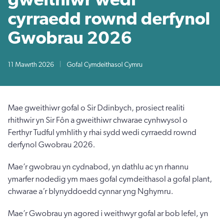
cyrraedd rownd derfynol
Gwobrau 2026
11 Mawrth 2026
|
Gofal Cymdeithasol Cymru
Mae gweithiwr gofal o Sir Ddinbych, prosiect realiti
rhithwir yn Sir Fôn a gweithiwr chwarae cynhwysol o
Ferthyr Tudful ymhlith y rhai sydd wedi cyrraedd rownd
derfynol Gwobrau 2026.
Mae’r gwobrau yn cydnabod, yn dathlu ac yn rhannu
ymarfer nodedig ym maes gofal cymdeithasol a gofal plant,
chwarae a’r blynyddoedd cynnar yng Nghymru.
Mae’r Gwobrau yn agored i weithwyr gofal ar bob lefel, yn