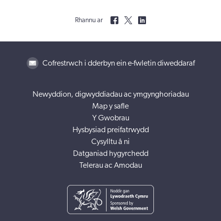
Rhannu ar
Cofrestrwch i dderbyn ein e-fwletin diweddaraf
Newyddion, digwyddiadau ac ymgynghoriadau
Map y safle
Y Gwobrau
Hysbysiad preifatrwydd
Cysylltu â ni
Datganiad hygyrchedd
Telerau ac Amodau