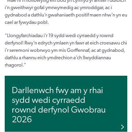
“Mae hi’n hollbwysig ein bod yn cymryd yr amser i ddiolch
i’n gweithwyr gofal ymrwymedig ac ymroddgar, ac i
gydnabod a dathlu’r gwahaniaeth positif maen nhw’n yn eu
cael ar fywydau pobl.
“Llongyfarchiadau i’r 19 sydd wedi cyrraedd y rownd
derfynol! Rwy’n edrych ymlaen yn fawr at eich croesawu chi
i’r seremoni wobrwyo ym mis Gorffennaf, ac at gydnabod,
dathlu a rhannu eich ymdrechion a’ch llwyddiannau
rhagorol.”
Darllenwch fwy am y rhai
sydd wedi cyrraedd
rownd derfynol Gwobrau
2026