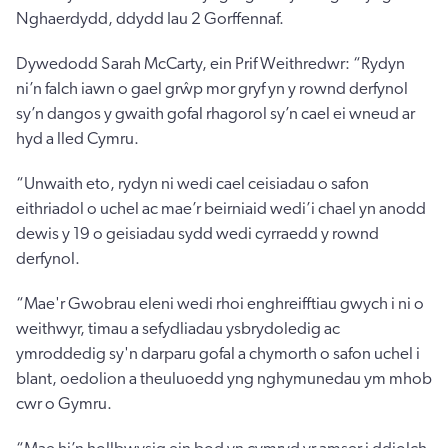
Nghaerdydd, ddydd Iau 2 Gorffennaf.
Dywedodd Sarah McCarty, ein Prif Weithredwr: “Rydyn
ni’n falch iawn o gael grŵp mor gryf yn y rownd derfynol
sy’n dangos y gwaith gofal rhagorol sy’n cael ei wneud ar
hyd a lled Cymru.
“Unwaith eto, rydyn ni wedi cael ceisiadau o safon
eithriadol o uchel ac mae’r beirniaid wedi’i chael yn anodd
dewis y 19 o geisiadau sydd wedi cyrraedd y rownd
derfynol.
“Mae'r Gwobrau eleni wedi rhoi enghreifftiau gwych i ni o
weithwyr, timau a sefydliadau ysbrydoledig ac
ymroddedig sy'n darparu gofal a chymorth o safon uchel i
blant, oedolion a theuluoedd yng nghymunedau ym mhob
cwr o Gymru.