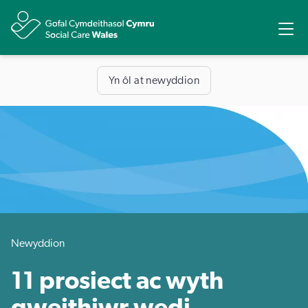
Rhannu
Ope
Yn ôl at newyddion
Newyddion
11 prosiect ac wyth
gweithiwr wedi