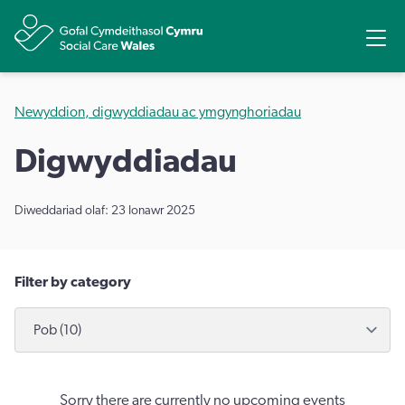
Rhannu
Ope
Newyddion, digwyddiadau ac ymgynghoriadau
Digwyddiadau
Diweddariad olaf: 23 Ionawr 2025
Filter by category
Sorry there are currently no upcoming events