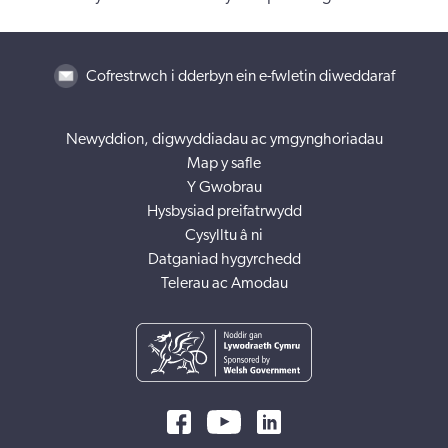
Cofrestrwch i dderbyn ein e-fwletin diweddaraf
Newyddion, digwyddiadau ac ymgynghoriadau
Map y safle
Y Gwobrau
Hysbysiad preifatrwydd
Cysylltu â ni
Datganiad hygyrchedd
Telerau ac Amodau