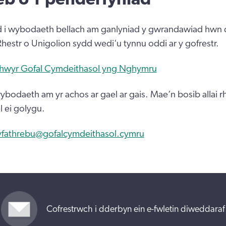
d i wybodaeth bellach am ganlyniad y gwrandawiad hwn d
Rhestr o Unigolion sydd wedi'u tynnu oddi ar y gofrestr.
thwyr Gofal Cymdeithasol yng Nghymru
bodaeth am yr achos ar gael ar gais. Mae’n bosib allai r
 ei golygu.
yfathrebu@gofalcymdeithasol.cymru
Cofrestrwch i dderbyn ein e-fwletin diweddaraf