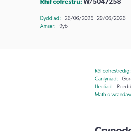
Rhif cofrestru:
W/5047258
Dyddiad
26/06/2026 i 29/06/2026
Amser
9yb
Rôl cofrestredig
Canlyniad
Gor
Lleoliad
Roedd
Math o wrandaw
Crynode