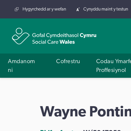
Hygyrchedd ar y wefan
Cynyddu maint y testun
Amdanom
Cofrestru
Codau Ymarf
ni
Proffesiynol
Wayne Ponti