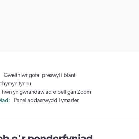
Gweithiwr gofal preswyl i blant
chymyn tynnu
 hwn yn gwrandawiad o bell gan Zoom
iad
Panel addasrwydd i ymarfer
b o'r penderfyniad