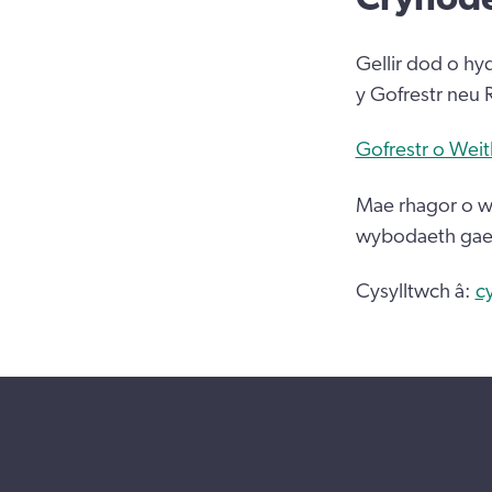
Gellir dod o hy
y Gofrestr neu 
Gofrestr o Wei
Mae rhagor o wy
wybodaeth gael
Cysylltwch â:
c