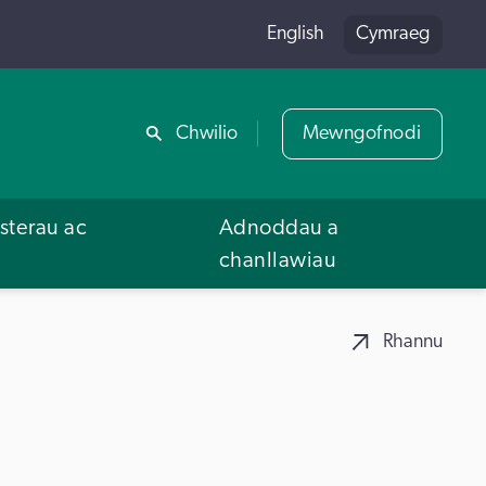
English
Cymraeg
Rhannu
Chwilio
Mewngofnodi
terau ac
Adnoddau a
u
chanllawiau
Rhannu