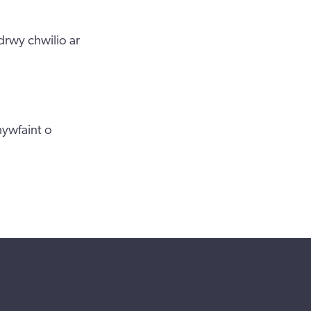
rwy chwilio ar
hywfaint o