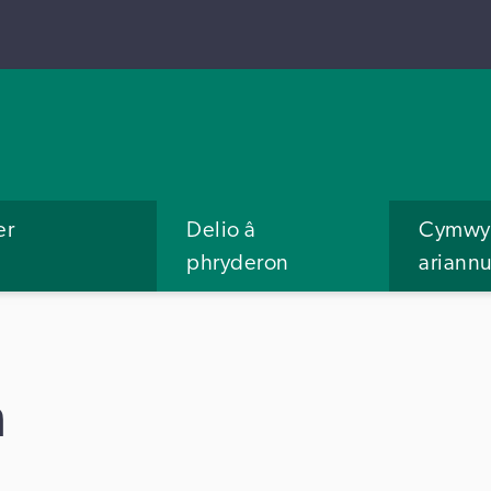
er
Delio â
Cymwys
phryderon
ariann
n