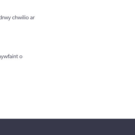
rwy chwilio ar
hywfaint o