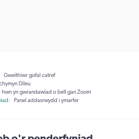
Gweithiwr gofal catref
chymyn Dileu
 hwn yn gwrandawiad o bell gan Zoom
iad
Panel addasrwydd i ymarfer
b o'r penderfyniad