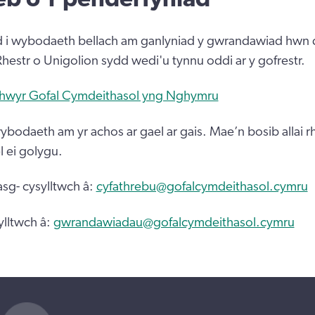
d i wybodaeth bellach am ganlyniad y gwrandawiad hwn d
Rhestr o Unigolion sydd wedi'u tynnu oddi ar y gofrestr.
thwyr Gofal Cymdeithasol yng Nghymru
bodaeth am yr achos ar gael ar gais. Mae’n bosib allai r
 ei golygu.
sg- cysylltwch â:
cyfathrebu@gofalcymdeithasol.cymru
ylltwch â:
gwrandawiadau@gofalcymdeithasol.cymru