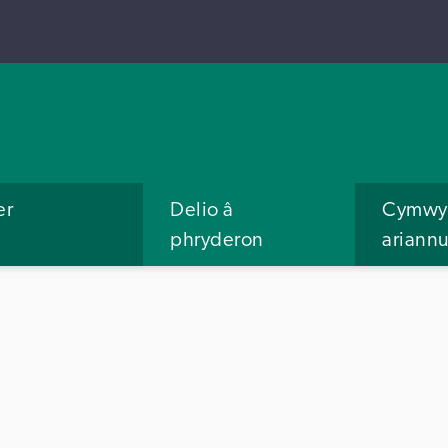
er
Delio â
Cymwys
phryderon
ariann