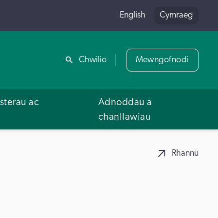
English
Cymraeg
Rhannu
Chwilio
Mewngofnodi
terau ac
Adnoddau a
u
chanllawiau
Rhannu