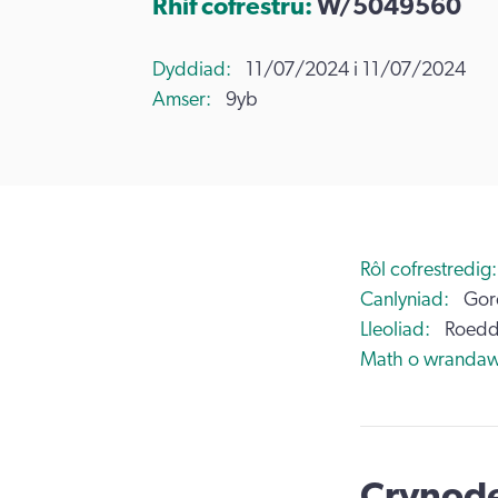
Rhif cofrestru:
W/5049560
Dyddiad
11/07/2024 i 11/07/2024
Amser
9yb
Rôl cofrestredig
Canlyniad
Gor
Lleoliad
Roedd
Math o wrandaw
Crynode