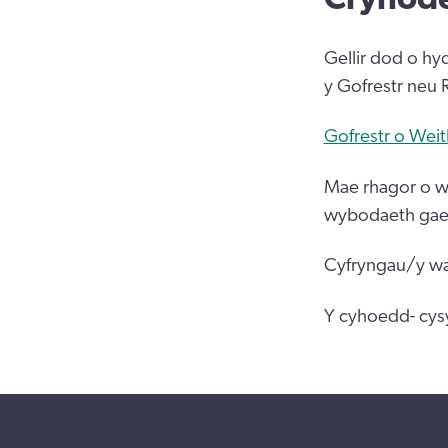
Gellir dod o hy
y Gofrestr neu 
Gofrestr o Wei
Mae rhagor o wy
wybodaeth gael
Cyfryngau/y wa
Y cyhoedd- cys