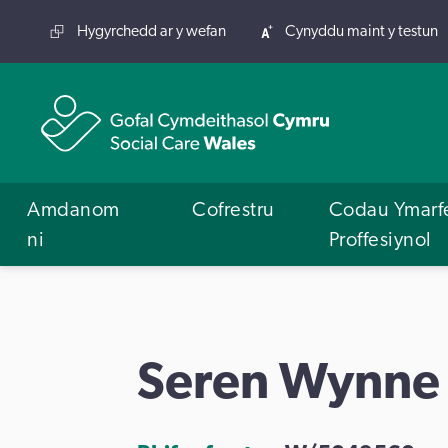
Hygyrchedd ar y wefan
Cynyddu maint y testun
Amdanom
Cofrestru
Codau Ymarf
ni
Proffesiynol
Seren Wynne