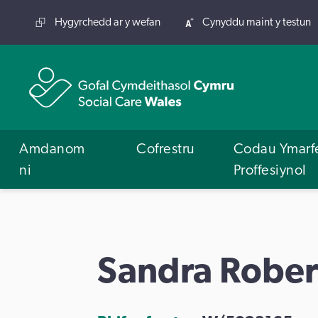
Hygyrchedd ar y wefan
Cynyddu maint y testun
Amdanom
Cofrestru
Codau Ymarf
ni
Proffesiynol
Sandra Rober