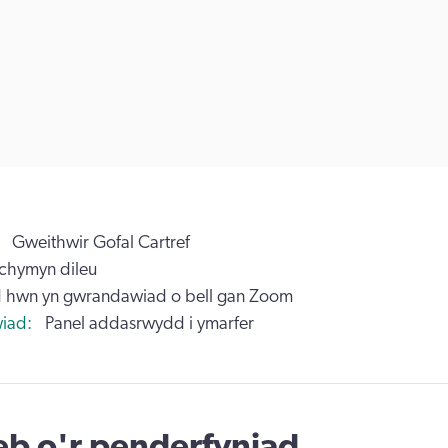
Gweithwir Gofal Cartref
chymyn dileu
 hwn yn gwrandawiad o bell gan Zoom
iad
Panel addasrwydd i ymarfer
b o'r penderfyniad