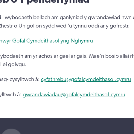
d i wybodaeth bellach am ganlyniad y gwrandawiad hwn d
Rhestr o Unigolion sydd wedi'u tynnu oddi ar y gofrestr.
thwyr Gofal Cymdeithasol yng Nghymru
bodaeth am yr achos ar gael ar gais. Mae’n bosib allai r
 ei golygu.
sg- cysylltwch â:
cyfathrebu@gofalcymdeithasol.cymru
ylltwch â:
gwrandawiadau@gofalcymdeithasol.cymru