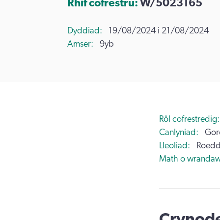
Rhif cofrestru:
W/5023165
Dyddiad
19/08/2024 i 21/08/2024
Amser
9yb
Rôl cofrestredig
Canlyniad
Gor
Lleoliad
Roedd
Math o wrandaw
Crynode