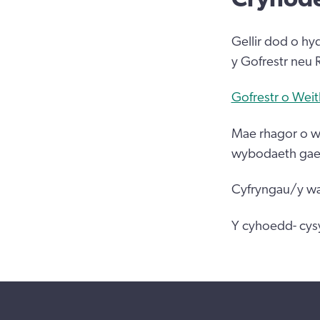
Gellir dod o hy
y Gofrestr neu 
Gofrestr o Wei
Mae rhagor o wy
wybodaeth gael
Cyfryngau/y wa
Y cyhoedd- cys