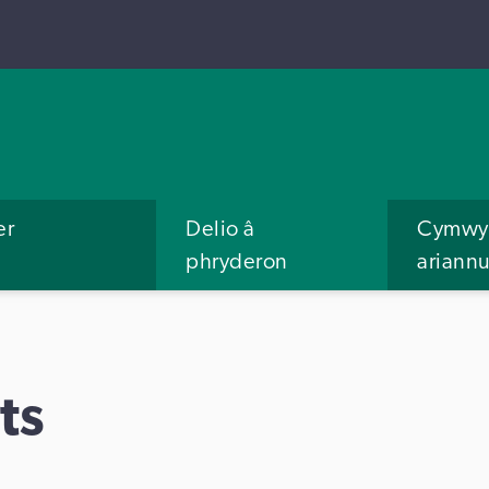
er
Delio â
Cymwys
phryderon
ariann
ts