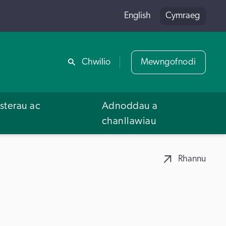
English
Cymraeg
Rhannu
Chwilio
Mewngofnodi
terau ac
Adnoddau a
u
chanllawiau
Rhannu