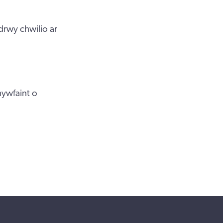
rwy chwilio ar
hywfaint o