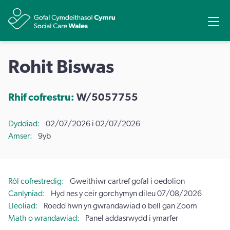
Rhannu
Ope
Rohit Biswas
Rhif cofrestru:
W/5057755
Dyddiad
02/07/2026 i 02/07/2026
Amser
9yb
Rôl cofrestredig
Gweithiwr cartref gofal i oedolion
Canlyniad
Hyd nes y ceir gorchymyn dileu 07/08/2026
Lleoliad
Roedd hwn yn gwrandawiad o bell gan Zoom
Math o wrandawiad
Panel addasrwydd i ymarfer