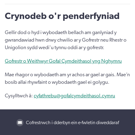
Crynodeb o'r penderfyniad
Gellir dod o hyd i wybodaeth bellach am ganlyniad y
gwrandawiad hwn drwy chwilio ar y Gofrestr neu Rhestr o
Unigolion sydd wedi'u tynnu oddi ar y gofrestr.
Gofrestr o Weithwyr Gofal Cymdeithasol yng Nghymru
Mae rhagor o wybodaeth am yr achos ar gael ar gais. Mae’n
bosib allai rhywfaint o wybodaeth gael ei golygu.
Cysylltwch â:
cyfathrebu@gofalcymdeithasol.cymru
Cofrestrwch i dderbyn ein e-fwletin diweddaraf