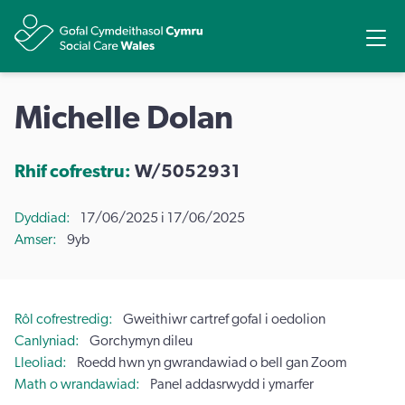
Rhannu
Ope
Michelle Dolan
Rhif cofrestru:
W/5052931
Dyddiad
17/06/2025 i 17/06/2025
Amser
9yb
Rôl cofrestredig
Gweithiwr cartref gofal i oedolion
Canlyniad
Gorchymyn dileu
Lleoliad
Roedd hwn yn gwrandawiad o bell gan Zoom
Math o wrandawiad
Panel addasrwydd i ymarfer