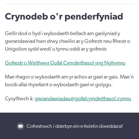
Crynodeb o'r penderfyniad
Gellir dod o hyd i wybodaeth bellach am ganlyniad y
gwrandawiad hwn drwy chwilio ar y Gofrestr neu Rhestr o
Unigolion sydd wedi'u tynnu oddi ar y gofrestr.
Gofrestr o Weithwyr Gofal Cymdeithasol yng Nghymru
Mae rhagor o wybodaeth am yr achos ar gael ar gais. Mae’n
bosib allai rhywfaint o wybodaeth gael ei golygu.
Cysylltwch â:
gwrandawiadau@gofalcymdeithasol.cymru
Cofrestrwch i dderbyn ein e-fwletin diweddaraf