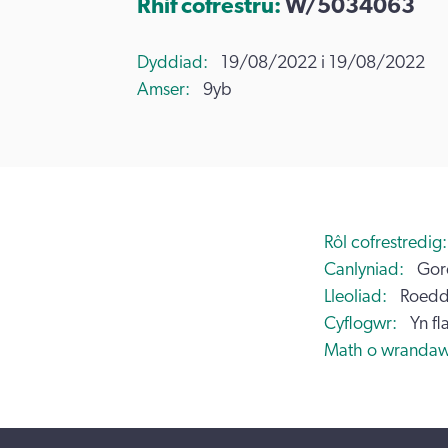
Rhif cofrestru:
W/5034063
Dyddiad
19/08/2022 i 19/08/2022
Amser
9yb
Rôl cofrestredig
Canlyniad
Gor
Lleoliad
Roedd
Cyflogwr
Yn fl
Math o wrandaw