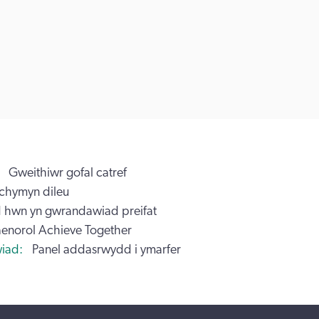
Gweithiwr gofal catref
chymyn dileu
 hwn yn gwrandawiad preifat
aenorol Achieve Together
iad
Panel addasrwydd i ymarfer