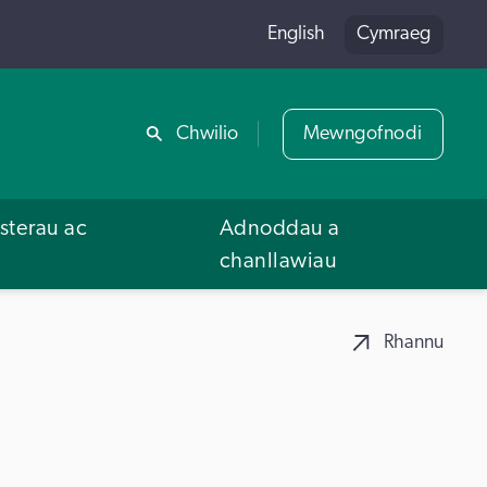
English
Cymraeg
Rhannu
Chwilio
Mewngofnodi
terau ac
Adnoddau a
u
chanllawiau
Rhannu