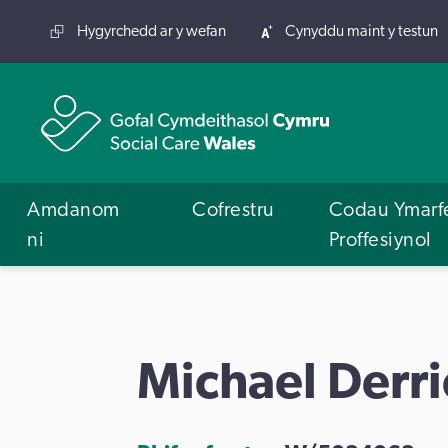
Hygyrchedd ar y wefan
Cynyddu maint y testun
Amdanom
Cofrestru
Codau Ymarf
ni
Proffesiynol
Michael Derri