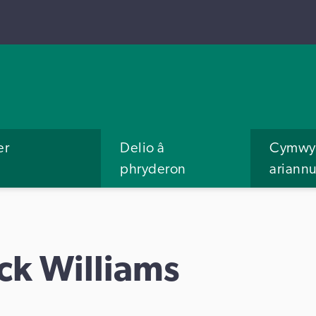
er
Delio â
Cymwys
phryderon
ariann
ck Williams