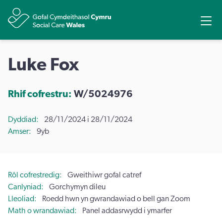
Rhannu
Ope
Luke Fox
Rhif cofrestru:
W/5024976
Dyddiad
28/11/2024 i 28/11/2024
Amser
9yb
Rôl cofrestredig
Gweithiwr gofal catref
Canlyniad
Gorchymyn dileu
Lleoliad
Roedd hwn yn gwrandawiad o bell gan Zoom
Math o wrandawiad
Panel addasrwydd i ymarfer