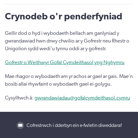
Crynodeb o'r penderfyniad
Gellir dod o hyd i wybodaeth bellach am ganlyniad y
gwrandawiad hwn drwy chwilio ar y Gofrestr neu Rhestr o
Unigolion sydd wedi'u tynnu oddi ar y gofrestr.
Gofrestr o Weithwyr Gofal Cymdeithasol yng Nghymru
Mae rhagor o wybodaeth am yr achos ar gael ar gais. Mae’n
bosib allai rhywfaint o wybodaeth gael ei golygu.
Cysylltwch â:
gwrandawiadau@gofalcymdeithasol.cymru
Cofrestrwch i dderbyn ein e-fwletin diweddaraf