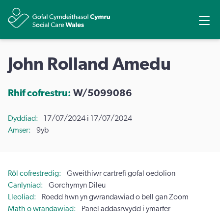
Rhannu
Ope
John Rolland Amedu
Rhif cofrestru:
W/5099086
Dyddiad
17/07/2024 i 17/07/2024
Amser
9yb
Rôl cofrestredig
Gweithiwr cartrefi gofal oedolion
Canlyniad
Gorchymyn Dileu
Lleoliad
Roedd hwn yn gwrandawiad o bell gan Zoom
Math o wrandawiad
Panel addasrwydd i ymarfer