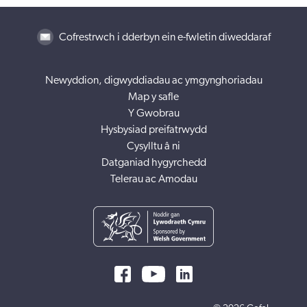
Cofrestrwch i dderbyn ein e-fwletin diweddaraf
Newyddion, digwyddiadau ac ymgynghoriadau
Map y safle
Y Gwobrau
Hysbysiad preifatrwydd
Cysylltu â ni
Datganiad hygyrchedd
Telerau ac Amodau