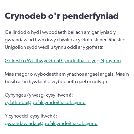
Crynodeb o'r penderfyniad
Gellir dod o hyd i wybodaeth bellach am ganlyniad y
gwrandawiad hwn drwy chwilio ar y Gofrestr neu Rhestr o
Unigolion sydd wedi'u tynnu oddi ar y gofrestr.
Gofrestr o Weithwyr Gofal Cymdeithasol yng Nghymru
Mae rhagor o wybodaeth am yr achos ar gael ar gais. Mae’n
bosib allai rhywfaint o wybodaeth gael ei golygu.
Cyfryngau/y wasg- cysylltwch â:
cyfathrebu@gofalcymdeithasol.cymru
Y cyhoedd- cysylltwch â:
gwrandawiadau@gofalcymdeithasol.cymru