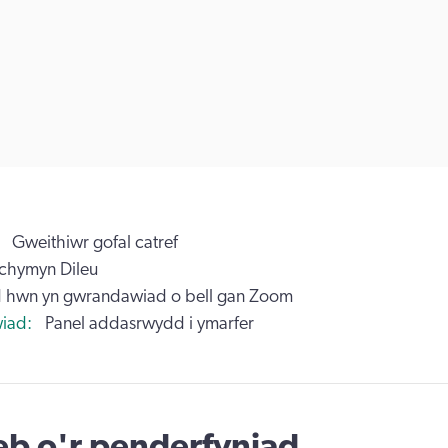
Gweithiwr gofal catref
chymyn Dileu
 hwn yn gwrandawiad o bell gan Zoom
iad
Panel addasrwydd i ymarfer
b o'r penderfyniad