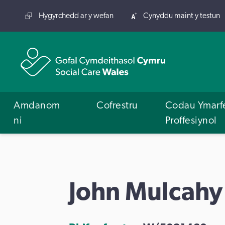
Hygyrchedd ar y wefan
Cynyddu maint y testun
Amdanom
Cofrestru
Codau Ymarf
ni
Proffesiynol
John Mulcahy