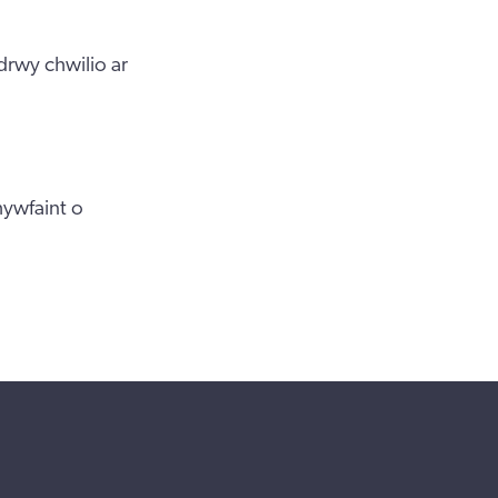
rwy chwilio ar
hywfaint o