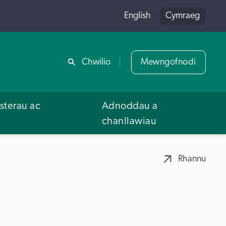
English
Cymraeg
Rhannu
Chwilio
Mewngofnodi
terau ac
Adnoddau a
u
chanllawiau
Rhannu