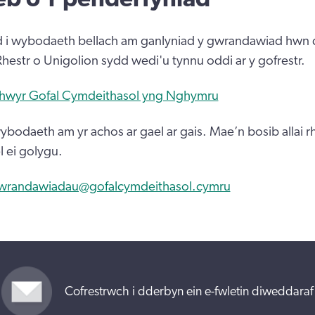
d i wybodaeth bellach am ganlyniad y gwrandawiad hwn d
Rhestr o Unigolion sydd wedi'u tynnu oddi ar y gofrestr.
thwyr Gofal Cymdeithasol yng Nghymru
bodaeth am yr achos ar gael ar gais. Mae’n bosib allai r
 ei golygu.
wrandawiadau@gofalcymdeithasol.cymru
Cofrestrwch i dderbyn ein e-fwletin diweddaraf