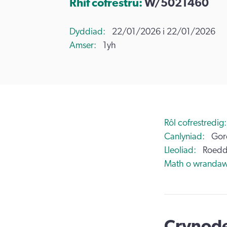
Rhif cofrestru:
W/5021460
Dyddiad
22/01/2026 i 22/01/2026
Amser
1yh
Rôl cofrestredig
Canlyniad
Gor
Lleoliad
Roedd
Math o wrandaw
Crynode