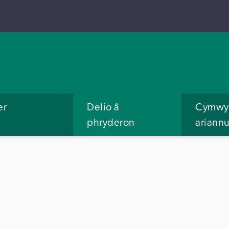
er
Delio â
Cymwys
phryderon
ariann