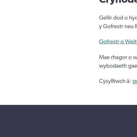
Gellir dod o hy
y Gofrestr neu 
Gofrestr o Wei
Mae rhagor o wy
wybodaeth gael
Cysylltwch â:
g