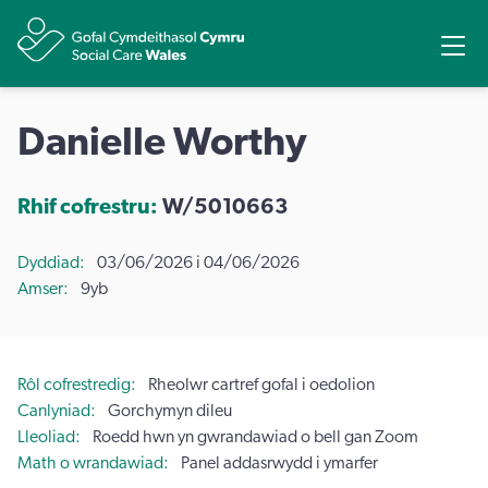
Rhannu
Ope
Danielle Worthy
Rhif cofrestru:
W/5010663
Dyddiad
03/06/2026 i 04/06/2026
Amser
9yb
Rôl cofrestredig
Rheolwr cartref gofal i oedolion
Canlyniad
Gorchymyn dileu
Lleoliad
Roedd hwn yn gwrandawiad o bell gan Zoom
Math o wrandawiad
Panel addasrwydd i ymarfer