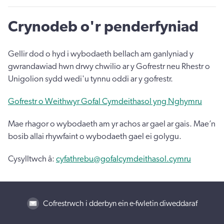
Crynodeb o'r penderfyniad
Gellir dod o hyd i wybodaeth bellach am ganlyniad y
gwrandawiad hwn drwy chwilio ar y Gofrestr neu Rhestr o
Unigolion sydd wedi'u tynnu oddi ar y gofrestr.
Gofrestr o Weithwyr Gofal Cymdeithasol yng Nghymru
Mae rhagor o wybodaeth am yr achos ar gael ar gais. Mae’n
bosib allai rhywfaint o wybodaeth gael ei golygu.
Cysylltwch â:
cyfathrebu@gofalcymdeithasol.cymru
Cofrestrwch i dderbyn ein e-fwletin diweddaraf