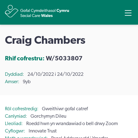
Rhannu
Ope
Craig Chambers
Rhif cofrestru:
W/5033807
Dyddiad
24/10/2022 i 24/10/2022
Amser
9yb
Rôl cofrestredig
Gweithiwr gofal catref
Canlyniad
Gorchymyn Dileu
Lleoliad
Roedd hwn yn wrandawiad o bell drwy Zoom
Cyflogwr
Innovate Trust