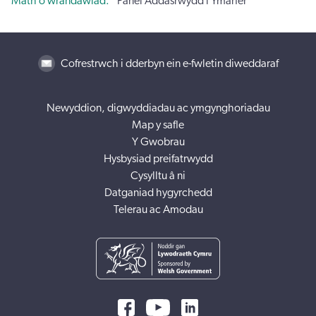
Math o wrandawiad
Panel Addasrwydd i Ymarfer
Cofrestrwch i dderbyn ein e-fwletin diweddaraf
Newyddion, digwyddiadau ac ymgynghoriadau
Map y safle
Y Gwobrau
Hysbysiad preifatrwydd
Cysylltu â ni
Datganiad hygyrchedd
Telerau ac Amodau