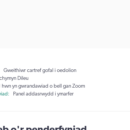
Gweithiwr cartref gofal i oedolion
chymyn Dileu
 hwn yn gwrandawiad o bell gan Zoom
iad
Panel addasrwydd i ymarfer
b o'r penderfyniad