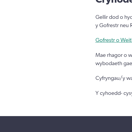
Gellir dod o hy
y Gofrestr neu 
Gofrestr o Wei
Mae rhagor o wy
wybodaeth gael
Cyfryngau/y wa
Y cyhoedd- cys