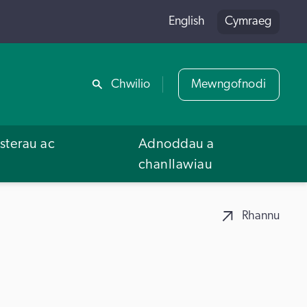
English
Cymraeg
Rhannu
Chwilio
Mewngofnodi
terau ac
Adnoddau a
u
chanllawiau
Rhannu