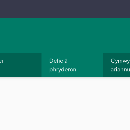
er
Delio â
Cymwys
phryderon
ariann
e