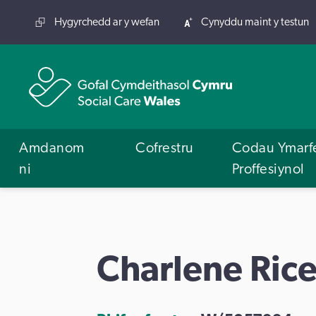
Hygyrchedd ar y wefan
Cynyddu maint y testun
Amdanom
Cofrestru
Codau Ymarf
ni
Proffesiynol
Charlene Ric