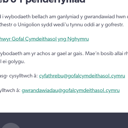
d i wybodaeth bellach am ganlyniad y gwrandawiad hwn d
Rhestr o Unigolion sydd wedi'u tynnu oddi ar y gofrestr.
thwyr Gofal Cymdeithasol yng Nghymru
bodaeth am yr achos ar gael ar gais. Mae’n bosib allai r
 ei golygu.
sg- cysylltwch â:
cyfathrebu@gofalcymdeithasol.cymru
ylltwch â:
gwrandawiadau@gofalcymdeithasol.cymru