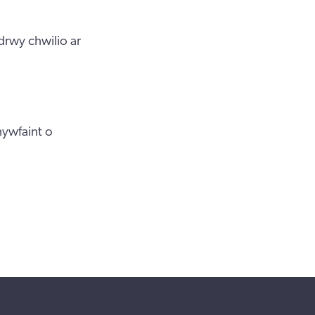
rwy chwilio ar
hywfaint o