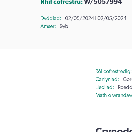
Rhif cofrestru:
W/5057994
Dyddiad
02/05/2024 i 02/05/2024
Amser
9yb
Rôl cofrestredig
Canlyniad
Gor
Lleoliad
Roedd
Math o wrandaw
Crynode