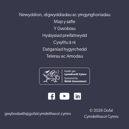
Newyddion, digwyddiadau ac ymgynghoriadau
Map y safle
Y Gwobrau
Hysbysiad preifatrwydd
Cysylltu â ni
Datganiad hygyrchedd
Telerau ac Amodau
© 2026 Gofal
gwybodaeth@gofalcymdeithasol.cymru
Cymdeithasol Cymru