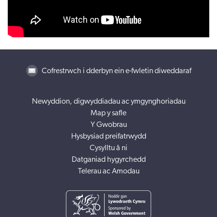
Cofrestrwch i dderbyn ein e-fwletin diweddaraf
Newyddion, digwyddiadau ac ymgynghoriadau
Map y safle
Y Gwobrau
Hysbysiad preifatrwydd
Cysylltu â ni
Datganiad hygyrchedd
Telerau ac Amodau