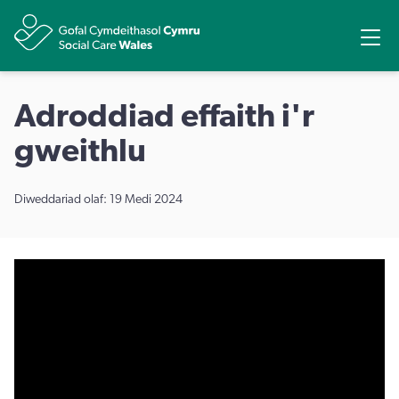
Rhannu
Ope
Adroddiad effaith i'r
gweithlu
Diweddariad olaf: 19 Medi 2024