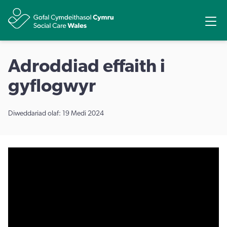
Rhannu
Ope
Adroddiad effaith i
gyflogwyr
Diweddariad olaf: 19 Medi 2024