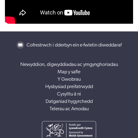
Cofrestrwch i dderbyn ein e-fwletin diweddaraf
Newyddion, digwyddiadau ac ymgynghoriadau
Map y safle
Y Gwobrau
Hysbysiad preifatrwydd
Cysylltu â ni
Datganiad hygyrchedd
Telerau ac Amodau