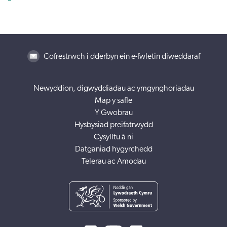
Cofrestrwch i dderbyn ein e-fwletin diweddaraf
Newyddion, digwyddiadau ac ymgynghoriadau
Map y safle
Y Gwobrau
Hysbysiad preifatrwydd
Cysylltu â ni
Datganiad hygyrchedd
Telerau ac Amodau