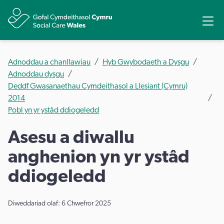
Rhannu
Ope
Adnoddau a chanllawiau
Hyb Gwybodaeth a Dysgu
Adnoddau dysgu
Deddf Gwasanaethau Cymdeithasol a Llesiant (Cymru)
2014
​Pobl yn yr ystâd ddiogeledd
​Asesu a diwallu
anghenion yn yr ystâd
ddiogeledd
Diweddariad olaf: 6 Chwefror 2025