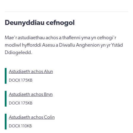
Deunyddiau cefnogol
Mae'r astudiaethau achos a thaflenni yma yn cefnogi'r
modiwl hyfforddi Asesu a Diwallu Anghenion yn yr Ystâd
Ddiogeledd.
Astudiaeth achos Alun
DOCX
175KB
Astudiaeth achos Bryn
DOCX
175KB
Astudiaeth achos Colin
DOCX
110KB