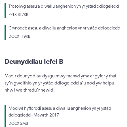
Trosolwg asesu a diwallu anghenion yn yr ystâd ddiogeledd
PPTX
817KB
Crynodeb asesu a diwallu anghenion yn yr ystâd ddiogeledd
DOCX
119KB
Deunyddiau lefel B
Mae'r deunyddiau dysgu mwy manwl yma ar gyfer y rhai
sy'n gweithio yn yr ystâd ddiogeledd a'u nod yw helpu
nhw i weithredu'r newid.
Modiwl hyfforddi asesu a diwallu anghenion yn yr ystâd
ddiogeledd - Mawrth 2017
DOCX
2MB