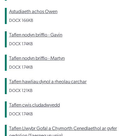
Astudiaeth achos Owen
DOCX
166KB
Taflen nodyn briffio - Gavin
DOCX
174KB
Taflen nodyn briffio - Martyn
DOCX
174KB
Taflen hawliau dynol a rheolau carchar
DOCX
121KB
Taflen cwis cludadwyedd
DOCX
174KB
Taflen Llwybr Gofal a Chymorth Cenedlaethol ar gyfer
oedolion (Saesneg yn unig)