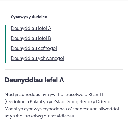
Cynnwys y dudalen
Deunyddiau lefel A
Deunyddiau lefel B
Deunyddiau cefnogol
Deunyddiau ychwanegol
Deunyddiau lefel A
Nod yr adnoddau hyn yw rhoi trosolwg o Rhan 11
(Oedolion a Phlant yn yr Ystad Ddiogeledd) y Ddeddf.
Maent yn cynnwys crynodebau o'r negeseuon allweddol
ac yn rhoi trosolwg o'r newidiadau.