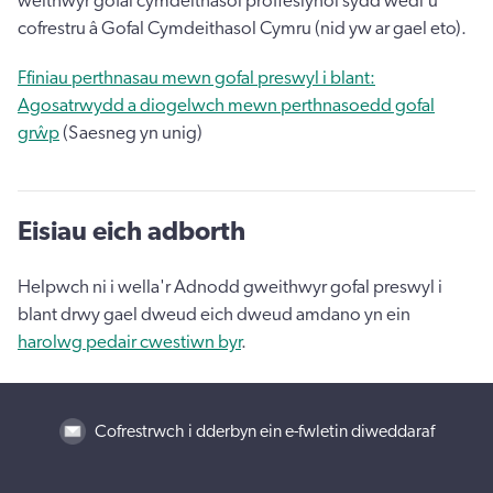
weithwyr gofal cymdeithasol proffesiynol sydd wedi’u
cofrestru â Gofal Cymdeithasol Cymru (nid yw ar gael eto).
Ffiniau perthnasau mewn gofal preswyl i blant:
Agosatrwydd a diogelwch mewn perthnasoedd gofal
grŵp
(Saesneg yn unig)
Eisiau eich adborth
Helpwch ni i wella'r Adnodd gweithwyr gofal preswyl i
blant drwy gael dweud eich dweud amdano yn ein
harolwg pedair cwestiwn byr
.
Cofrestrwch i dderbyn ein e-fwletin diweddaraf