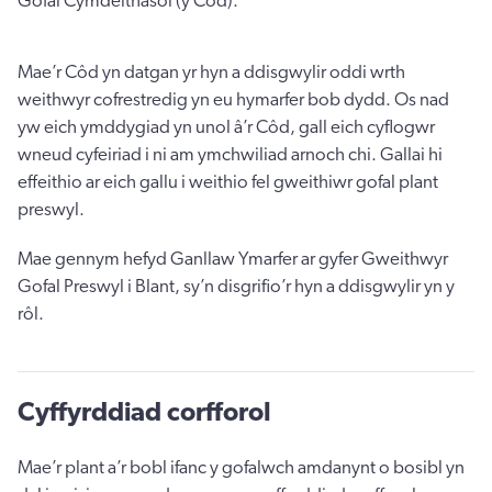
Gofal Cymdeithasol (y Côd).
Mae’r Côd yn datgan yr hyn a ddisgwylir oddi wrth
weithwyr cofrestredig yn eu hymarfer bob dydd. Os nad
yw eich ymddygiad yn unol â’r Côd, gall eich cyflogwr
wneud cyfeiriad i ni am ymchwiliad arnoch chi. Gallai hi
effeithio ar eich gallu i weithio fel gweithiwr gofal plant
preswyl.
Mae gennym hefyd Ganllaw Ymarfer ar gyfer Gweithwyr
Gofal Preswyl i Blant, sy’n disgrifio’r hyn a ddisgwylir yn y
rôl.
Cyffyrddiad corfforol
Mae’r plant a’r bobl ifanc y gofalwch amdanynt o bosibl yn