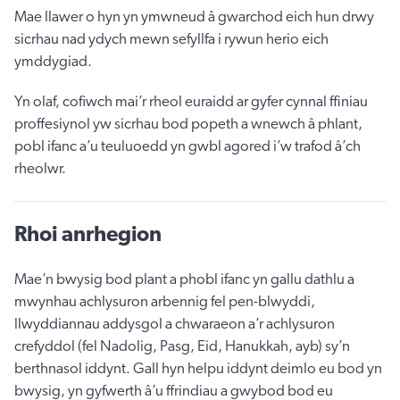
Mae llawer o hyn yn ymwneud â gwarchod eich hun drwy
sicrhau nad ydych mewn sefyllfa i rywun herio eich
ymddygiad.
Yn olaf, cofiwch mai’r rheol euraidd ar gyfer cynnal ffiniau
proffesiynol yw sicrhau bod popeth a wnewch â phlant,
pobl ifanc a’u teuluoedd yn gwbl agored i’w trafod â’ch
rheolwr.
Rhoi anrhegion
Mae’n bwysig bod plant a phobl ifanc yn gallu dathlu a
mwynhau achlysuron arbennig fel pen-blwyddi,
llwyddiannau addysgol a chwaraeon a’r achlysuron
crefyddol (fel Nadolig, Pasg, Eid, Hanukkah, ayb) sy’n
berthnasol iddynt. Gall hyn helpu iddynt deimlo eu bod yn
bwysig, yn gyfwerth â’u ffrindiau a gwybod bod eu