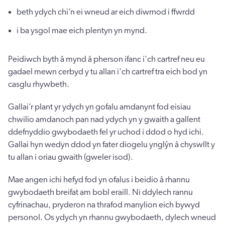
beth ydych chi’n ei wneud ar eich diwrnod i ffwrdd
i ba ysgol mae eich plentyn yn mynd.
Peidiwch byth â mynd â pherson ifanc i'ch cartref neu eu
gadael mewn cerbyd y tu allan i'ch cartref tra eich bod yn
casglu rhywbeth.
Gallai’r plant yr ydych yn gofalu amdanynt fod eisiau
chwilio amdanoch pan nad ydych yn y gwaith a gallent
ddefnyddio gwybodaeth fel yr uchod i ddod o hyd ichi.
Gallai hyn wedyn ddod yn fater diogelu ynglŷn â chyswllt y
tu allan i oriau gwaith (gweler isod).
Mae angen ichi hefyd fod yn ofalus i beidio â rhannu
gwybodaeth breifat am bobl eraill. Ni ddylech rannu
cyfrinachau, pryderon na thrafod manylion eich bywyd
personol. Os ydych yn rhannu gwybodaeth, dylech wneud