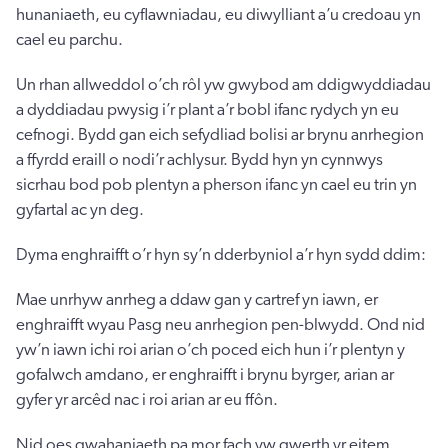
hunaniaeth, eu cyflawniadau, eu diwylliant a’u credoau yn
cael eu parchu.
Un rhan allweddol o’ch rôl yw gwybod am ddigwyddiadau
a dyddiadau pwysig i’r plant a’r bobl ifanc rydych yn eu
cefnogi. Bydd gan eich sefydliad bolisi ar brynu anrhegion
a ffyrdd eraill o nodi’r achlysur. Bydd hyn yn cynnwys
sicrhau bod pob plentyn a pherson ifanc yn cael eu trin yn
gyfartal ac yn deg.
Dyma enghraifft o’r hyn sy’n dderbyniol a’r hyn sydd ddim:
Mae unrhyw anrheg a ddaw gan y cartref yn iawn, er
enghraifft wyau Pasg neu anrhegion pen-blwydd. Ond nid
yw’n iawn ichi roi arian o’ch poced eich hun i’r plentyn y
gofalwch amdano, er enghraifft i brynu byrger, arian ar
gyfer yr arcêd nac i roi arian ar eu ffôn.
Nid oes gwahaniaeth pa mor fach yw gwerth yr eitem,