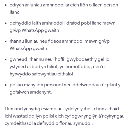
edrych ar luniau amhriodol ar eich ffôn o flaen person
ifanc
defnyddio iaith amhriodol i drafod pobl ifanc mewn
grŵp WhatsApp gwaith
rhannu lluniau neu fideos amhriodol mewn grŵp
WhatsApp gwaith
gwneud, rhannu neu 'hoffi' gwybodaeth y gellid
ystyried ei bod yn hiliol, yn homoffobig, neu’n
hyrwyddo safbwyntiau eithafol
postio manylion personol neu ddelweddau o’r plant y
gofalwch amdanynt.
Dim ond ychydig esiamplau sydd yn y rhestr hon a rhaid
ichi wastad ddilyn polisi eich cyflogwr ynglŷn â’r cyfryngau
cymdeithasol a defnyddio ffonau symudol.