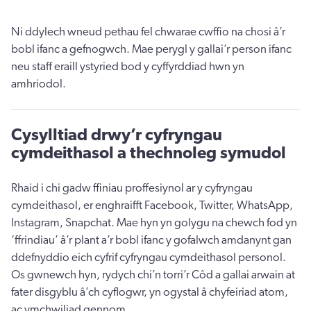
Ni ddylech wneud pethau fel chwarae cwffio na chosi â’r
bobl ifanc a gefnogwch. Mae perygl y gallai’r person ifanc
neu staff eraill ystyried bod y cyffyrddiad hwn yn
amhriodol.
Cysylltiad drwy’r cyfryngau
cymdeithasol a thechnoleg symudol
Rhaid i chi gadw ffiniau proffesiynol ar y cyfryngau
cymdeithasol, er enghraifft Facebook, Twitter, WhatsApp,
Instagram, Snapchat. Mae hyn yn golygu na chewch fod yn
‘ffrindiau’ â’r plant a’r bobl ifanc y gofalwch amdanynt gan
ddefnyddio eich cyfrif cyfryngau cymdeithasol personol.
Os gwnewch hyn, rydych chi’n torri’r Côd a gallai arwain at
fater disgyblu â’ch cyflogwr, yn ogystal â chyfeiriad atom,
ac ymchwiliad gennom.