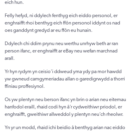
eich hun.
Felly hefyd, ni ddylech fenthyg eich eiddo personol, er
enghraifft rhoi benthyg eich ffôn personol iddynt os nad
oes ganddynt gredyd ar eu ffôn eu hunain.
Ddylech chi ddim prynu neu werthu unrhyw beth ar ran
person ifanc, er enghraifft ar eBay neu wefan marchnad
arall.
Yr hyn rydym yn ceisio’i ddweud yma ydy pa mor hawdd
yw gwneud camgymeriadau allan o garedigrwydd a thorri
ffiniau proffesiynol.
Os yw plentyn neu berson ifanc yn brin o arian neu eitemau
hanfodol eraill, rhaid codi hyn â’r cydweithiwr priodol, er
enghraifft, gweithiwr allweddol y plentyn neu’ch rheolwr.
Yn yr un modd, rhaid ichi beidio â benthyg arian nac eiddo