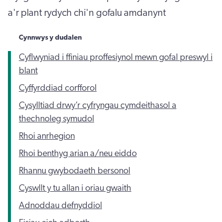
a'r plant rydych chi'n gofalu amdanynt
Cynnwys y dudalen
Cyflwyniad i ffiniau proffesiynol mewn gofal preswyl i
blant
Cyffyrddiad corfforol
Cysylltiad drwy’r cyfryngau cymdeithasol a
thechnoleg symudol
Rhoi anrhegion
Rhoi benthyg arian a/neu eiddo
Rhannu gwybodaeth bersonol
Cyswllt y tu allan i oriau gwaith
Adnoddau defnyddiol