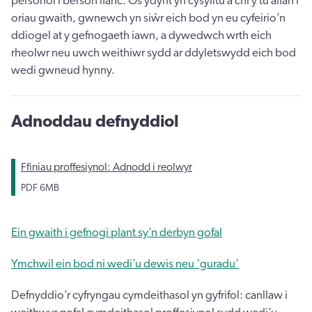
personol i berson ifanc. Os ydynt yn cysylltu â chi y tu allan i
oriau gwaith, gwnewch yn siŵr eich bod yn eu cyfeirio’n
ddiogel at y gefnogaeth iawn, a dywedwch wrth eich
rheolwr neu uwch weithiwr sydd ar ddyletswydd eich bod
wedi gwneud hynny.
Adnoddau defnyddiol
Ffiniau proffesiynol: Adnodd i reolwyr
PDF
6MB
Ein gwaith i gefnogi plant sy’n derbyn gofal
Ymchwil ein bod ni wedi’u dewis neu ‘guradu’
Defnyddio’r cyfryngau cymdeithasol yn gyfrifol: canllaw i