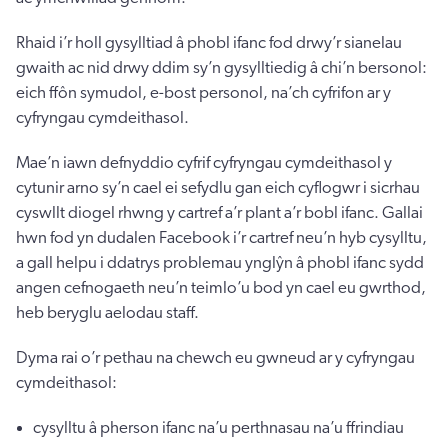
Rhaid i’r holl gysylltiad â phobl ifanc fod drwy’r sianelau
gwaith ac nid drwy ddim sy’n gysylltiedig â chi’n bersonol:
eich ffôn symudol, e-bost personol, na’ch cyfrifon ar y
cyfryngau cymdeithasol.
Mae’n iawn defnyddio cyfrif cyfryngau cymdeithasol y
cytunir arno sy’n cael ei sefydlu gan eich cyflogwr i sicrhau
cyswllt diogel rhwng y cartref a’r plant a’r bobl ifanc. Gallai
hwn fod yn dudalen Facebook i’r cartref neu’n hyb cysylltu,
a gall helpu i ddatrys problemau ynglŷn â phobl ifanc sydd
angen cefnogaeth neu’n teimlo’u bod yn cael eu gwrthod,
heb beryglu aelodau staff.
Dyma rai o’r pethau na chewch eu gwneud ar y cyfryngau
cymdeithasol:
cysylltu â pherson ifanc na’u perthnasau na’u ffrindiau