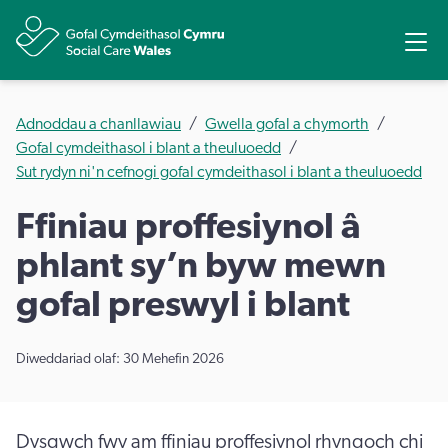
Rhannu
Ope
Adnoddau a chanllawiau
Gwella gofal a chymorth
Gofal cymdeithasol i blant a theuluoedd
Sut rydyn ni'n cefnogi gofal cymdeithasol i blant a theuluoedd
Ffiniau proffesiynol â
phlant sy’n byw mewn
gofal preswyl i blant
Diweddariad olaf: 30 Mehefin 2026
Dysgwch fwy am ffiniau proffesiynol rhyngoch chi