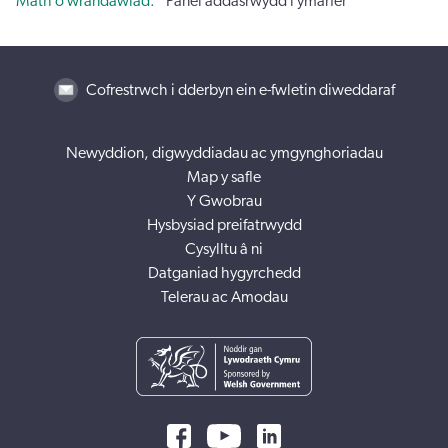
Math o wrandawiad
Panel addasrwydd i ymarfer
Cofrestrwch i dderbyn ein e-fwletin diweddaraf
Newyddion, digwyddiadau ac ymgynghoriadau
Map y safle
Y Gwobrau
Hysbysiad preifatrwydd
Cysylltu â ni
Datganiad hygyrchedd
Telerau ac Amodau