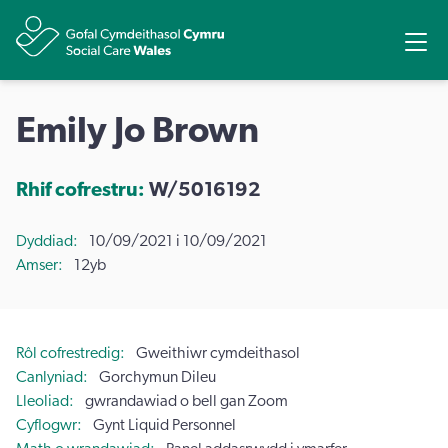
Rhannu
Ope
Emily Jo Brown
Rhif cofrestru:
W/5016192
Dyddiad
10/09/2021 i 10/09/2021
Amser
12yb
Rôl cofrestredig
Gweithiwr cymdeithasol
Canlyniad
Gorchymun Dileu
Lleoliad
gwrandawiad o bell gan Zoom
Cyflogwr
Gynt Liquid Personnel