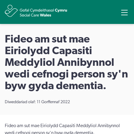
Rhannu
Ope
Fideo am sut mae
Eiriolydd Capasiti
Meddyliol Annibynnol
wedi cefnogi person sy'n
byw gyda dementia.
Diweddariad olaf: 11 Gorffennaf 2022
Fideo am sut mae Eiriolydd Capasiti Meddyliol Annibynnol
wedi cefnogi person sy'n byw gyda dementia.