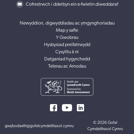
Cofrestrwch i dderbyn ein e-fwletin diweddaraf
Newyddion, digwyddiadau ac ymgynghoriadau
Map y safle
Y Gwobrau
Hysbysiad preifatrwydd
Cysylltu â ni
Datganiad hygyrchedd
Telerau ac Amodau
© 2026 Gofal
gwybodaeth@gofalcymdeithasol.cymru
Cymdeithasol Cymru