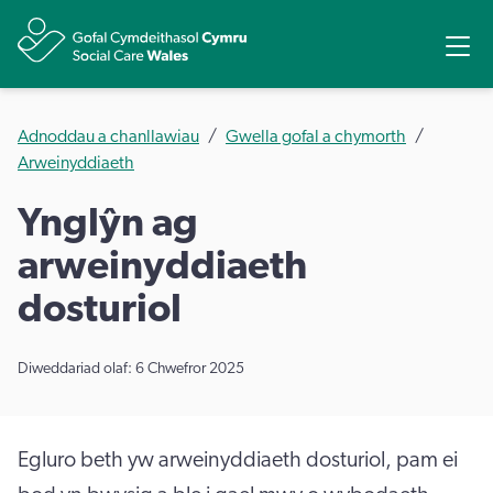
Rhannu
Ope
Adnoddau a chanllawiau
Gwella gofal a chymorth
Arweinyddiaeth
Ynglŷn ag
arweinyddiaeth
dosturiol
Diweddariad olaf: 6 Chwefror 2025
Egluro beth yw arweinyddiaeth dosturiol, pam ei