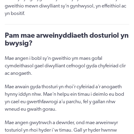
gweithio mewn diwylliant sy’n gynhwysol, yn effeithiol ac
yn bositif.
Pam mae arweinyddiaeth dosturiol yn
bwysig?
Mae angen i bobl sy’n gweithio ym maes gofal
cymdeithasol gael diwylliant cefnogol gyda chyfeiriad clir
ac anogaeth.
Mae arwain gyda thosturi yn rhoi’r cyfeiriad a’r anogaeth
hynny iddyn nhw. Mae’n helpu ein timau i deimlo eu bod
yn cael eu gwerthfawrogi a’u parchu, fel y gallan nhw
wneud eu gwaith gorau.
Mae angen gwytnwch a dewrder, ond mae arweinwyr
tosturiol yn rhoi hyder i'w timau. Gall yr hyder hwnnw