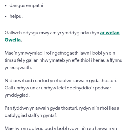
dangos empathi
helpu.
Gallwch ddysgu mwy am yr ymddygiadau hyn
ar wefan
Gwella
.
Mae’n ymrwymiad i roi’r gefnogaeth iawn i bobl yn ein
timau fel y gallan nhw ymateb yn effeithiol i heriau a ffynnu
yn eu gwaith.
Nid oes rhaid i chi fod yn rheolwr i arwain gyda thosturi.
Gall unrhyw un ar unrhyw lefel ddefnyddio'r pedwar
ymddygiad.
Pan fyddwn yn arwain gyda thosturi, rydyn ni’n rhoi lles a
datblygiad staff yn gyntaf.
Mae hyn yn golygu bod y bobl rydyn ni’n eu harwain yn