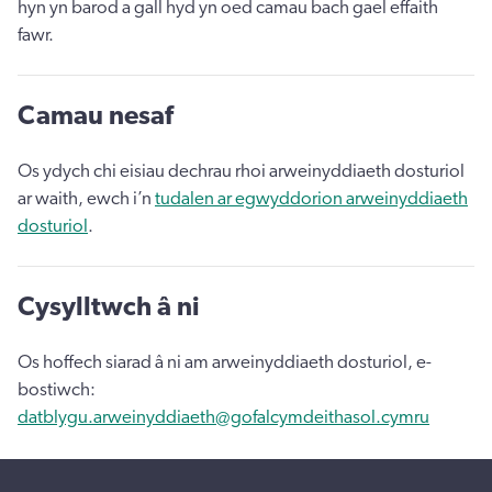
hyn yn barod a gall hyd yn oed camau bach gael effaith
fawr.
Camau nesaf
Os ydych chi eisiau dechrau rhoi arweinyddiaeth dosturiol
ar waith, ewch i’n
tudalen ar egwyddorion arweinyddiaeth
dosturiol
.
Cysylltwch â ni
Os hoffech siarad â ni am arweinyddiaeth dosturiol, e-
bostiwch:
datblygu.arweinyddiaeth@gofalcymdeithasol.cymru