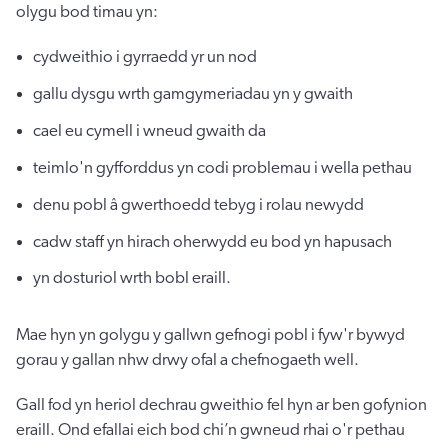
olygu bod timau yn:
cydweithio i gyrraedd yr un nod
gallu dysgu wrth gamgymeriadau yn y gwaith
cael eu cymell i wneud gwaith da
teimlo'n gyfforddus yn codi problemau i wella pethau
denu pobl â gwerthoedd tebyg i rolau newydd
cadw staff yn hirach oherwydd eu bod yn hapusach
yn dosturiol wrth bobl eraill.
Mae hyn yn golygu y gallwn gefnogi pobl i fyw'r bywyd
gorau y gallan nhw drwy ofal a chefnogaeth well.
Gall fod yn heriol dechrau gweithio fel hyn ar ben gofynion
eraill. Ond efallai eich bod chi’n gwneud rhai o'r pethau