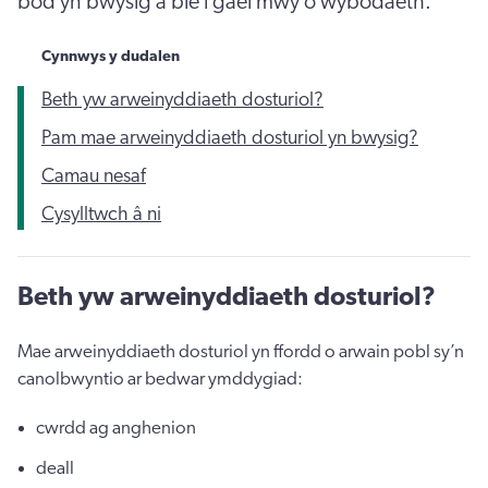
bod yn bwysig a ble i gael mwy o wybodaeth.
Cynnwys y dudalen
Beth yw arweinyddiaeth dosturiol?
Pam mae arweinyddiaeth dosturiol yn bwysig?
Camau nesaf
Cysylltwch â ni
Beth yw arweinyddiaeth dosturiol?
Mae arweinyddiaeth dosturiol yn ffordd o arwain pobl sy’n
canolbwyntio ar bedwar ymddygiad:
cwrdd ag anghenion
deall