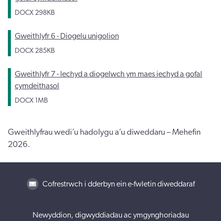
DOCX
298KB
Gweithlyfr 6 - Diogelu unigolion
DOCX
285KB
Gweithlyfr 7 - Iechyd a diogelwch ym maes iechyd a gofal
cymdeithasol
DOCX
1MB
Gweithlyfrau wedi’u hadolygu a’u diweddaru – Mehefin
2026.
Cofrestrwch i dderbyn ein e-fwletin diweddaraf
Newyddion, digwyddiadau ac ymgynghoriadau