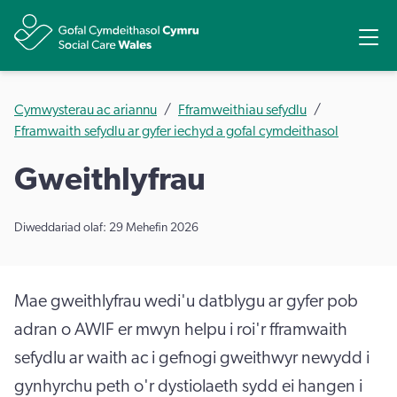
Rhannu
Ope
Cymwysterau ac ariannu
Fframweithiau sefydlu
Fframwaith sefydlu ar gyfer iechyd a gofal cymdeithasol
Gweithlyfrau
Diweddariad olaf: 29 Mehefin 2026
Mae gweithlyfrau wedi'u datblygu ar gyfer pob
adran o AWIF er mwyn helpu i roi'r fframwaith
sefydlu ar waith ac i gefnogi gweithwyr newydd i
gynhyrchu peth o'r dystiolaeth sydd ei hangen i