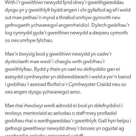
Wrth i’r gweithiwr newydd fynd drwy’r gweithgareddau
dysgu yn y gweithlyfr bydd angen i chi gyfarfod ag ef i weld
sut mae pethau’n mynd a thrafod unrhyw gymorth neu
gefnogaeth ychwanegol angenrheidiol. Dylech gwblhau’r
log cynnydd gyda’r gweithiwr newydd a darparu cymorth
os oes unrhyw fylchau.
Mae’n bwysig bod y gweithiwr newydd yn cadw’r
dystiolaeth mae wedi’i chasglu wrth gwblhau’r
gweithlyfrau. Bydd y rhain yn cael eu defnyddio gan ei
asesydd cymhwyster yn ddiweddarach i weld a yw'n barod
i gwblhau'r asesiad ffurfiol o'r Cymhwyster Craidd neu os
oes angen dysgu ychwanegol arno.
Mae rhai rheolwyr wedi adrodd ei bod yn ddefnyddiol i
reolwyr, mentoriaid ac aelodau o staff mwy profiadol
gwblhau rhai o weithgareddau'r gweithlyfr. Gall hyn helpu i
gefnogi gweithwyr newydd drwy'r broses yn ogystal ag
uwchsgilio aelodau presennol y staff.