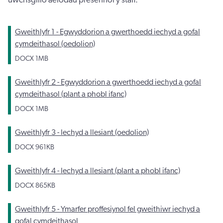
Gweithlyfr 1 - Egwyddorion a gwerthoedd iechyd a gofal
cymdeithasol (oedolion)
DOCX
1MB
Gweithlyfr 2 - Egwyddorion a gwerthoedd iechyd a gofal
cymdeithasol (plant a phobl ifanc)
DOCX
1MB
Gweithlyfr 3 - Iechyd a llesiant (oedolion)
DOCX
961KB
Gweithlyfr 4 - Iechyd a llesiant (plant a phobl ifanc)
DOCX
865KB
Gweithlyfr 5 - Ymarfer proffesiynol fel gweithiwr iechyd a
gofal cymdeithasol