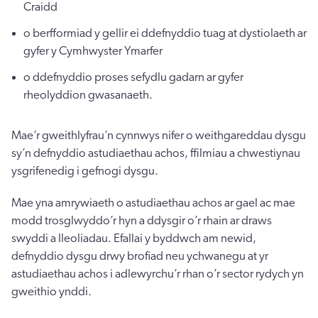
Craidd
o berfformiad y gellir ei ddefnyddio tuag at dystiolaeth ar
gyfer y Cymhwyster Ymarfer
o ddefnyddio proses sefydlu gadarn ar gyfer
rheolyddion gwasanaeth.
Mae’r gweithlyfrau’n cynnwys nifer o weithgareddau dysgu
sy’n defnyddio astudiaethau achos, ffilmiau a chwestiynau
ysgrifenedig i gefnogi dysgu.
Mae yna amrywiaeth o astudiaethau achos ar gael ac mae
modd trosglwyddo’r hyn a ddysgir o’r rhain ar draws
swyddi a lleoliadau. Efallai y byddwch am newid,
defnyddio dysgu drwy brofiad neu ychwanegu at yr
astudiaethau achos i adlewyrchu’r rhan o’r sector rydych yn
gweithio ynddi.